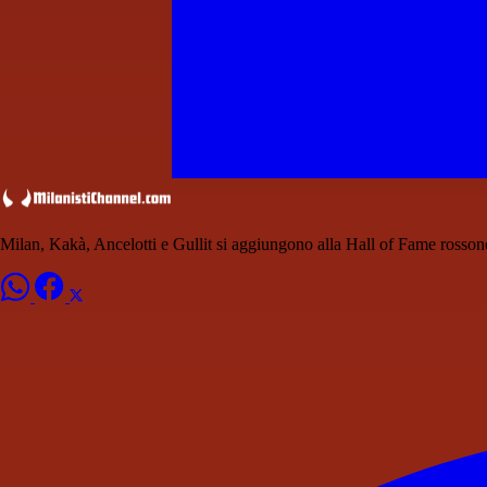
Milan, Kakà, Ancelotti e Gullit si aggiungono alla Hall of Fame rosson