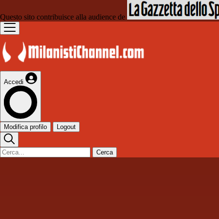
Questo sito contribuisce alla audience de
Accedi
Modifica profilo
Logout
Cerca