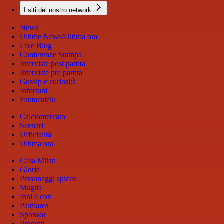
I siti del nostro network
News
Ultime News/Ultima ora
Live Blog
Conferenze Stampa
Interviste post partita
Interviste pre partita
Gossip e curiosità
Infortuni
Fantacalcio
Calciomercato
Scenari
Ufficialità
Ultima ora
Casa Milan
Glorie
Personaggi spicco
Maglia
Inni e cori
Palmares
Sponsor
Progetti