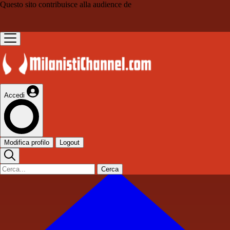
Questo sito contribuisce alla audience de
Accedi
Modifica profilo
Logout
Cerca