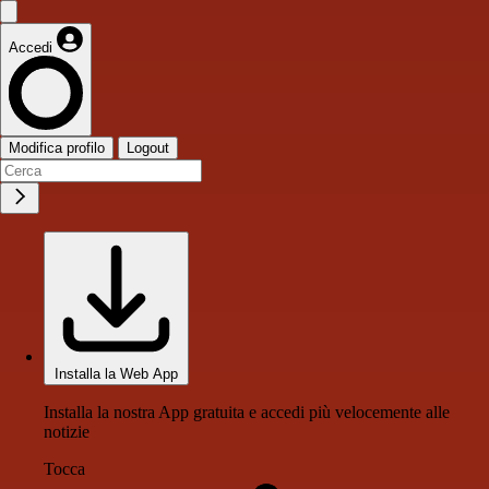
Accedi
Modifica profilo
Logout
Installa la Web App
Installa la nostra App gratuita e accedi più velocemente alle
notizie
Tocca