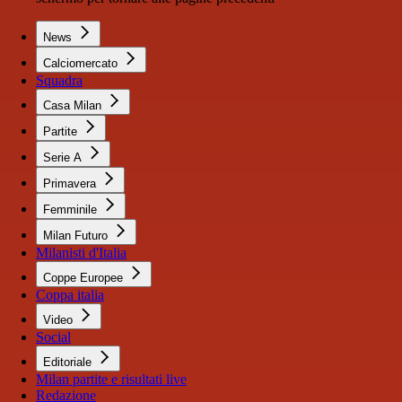
News
Calciomercato
Squadra
Casa Milan
Partite
Serie A
Primavera
Femminile
Milan Futuro
Milanisti d'Italia
Coppe Europee
Coppa italia
Video
Social
Editoriale
Milan partite e risultati live
Redazione