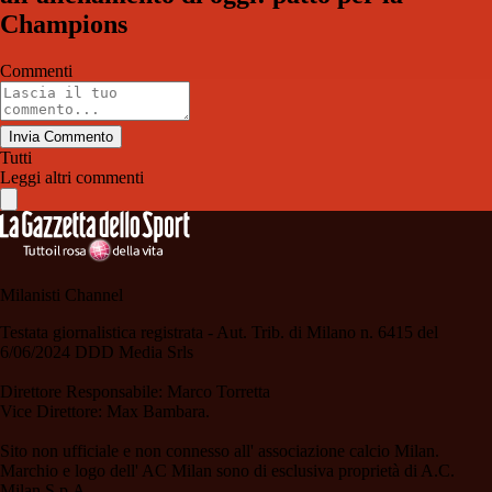
Champions
Commenti
Invia Commento
Tutti
Leggi altri commenti
Milanisti Channel
Testata giornalistica registrata - Aut. Trib. di Milano n. 6415 del
6/06/2024 DDD Media Srls
Direttore Responsabile: Marco Torretta
Vice Direttore: Max Bambara.
Sito non ufficiale e non connesso all' associazione calcio Milan.
Marchio e logo dell' AC Milan sono di esclusiva proprietà di A.C.
Milan S.p.A.