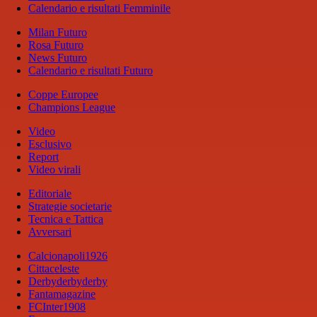
Calendario e risultati Femminile
Milan Futuro
Rosa Futuro
News Futuro
Calendario e risultati Futuro
Coppe Europee
Champions League
Video
Esclusivo
Report
Video virali
Editoriale
Strategie societarie
Tecnica e Tattica
Avversari
Calcionapoli1926
Cittaceleste
Derbyderbyderby
Fantamagazine
FCInter1908