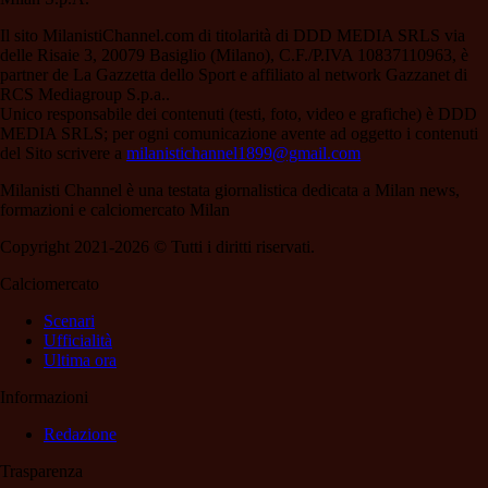
Il sito MilanistiChannel.com di titolarità di DDD MEDIA SRLS via
delle Risaie 3, 20079 Basiglio (Milano), C.F./P.IVA 10837110963, è
partner de La Gazzetta dello Sport e affiliato al network Gazzanet di
RCS Mediagroup S.p.a..
Unico responsabile dei contenuti (testi, foto, video e grafiche) è DDD
MEDIA SRLS; per ogni comunicazione avente ad oggetto i contenuti
del Sito scrivere a
milanistichannel1899@gmail.com
Milanisti Channel è una testata giornalistica dedicata a Milan news,
formazioni e calciomercato Milan
Copyright 2021-2026 © Tutti i diritti riservati.
Calciomercato
Scenari
Ufficialità
Ultima ora
Informazioni
Redazione
Trasparenza