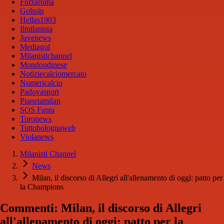
Forzaroma
Golssip
Hellas1903
Ilmilanista
Juvenews
Mediagol
Milanistichannel
Mondoudinese
Notiziecalciomercato
Numericalcio
Padovasport
Pianetamilan
SOS Fanta
Toronews
Tuttobolognaweb
Violanews
Milanisti Channel
News
Milan, il discorso di Allegri all'allenamento di oggi: patto per
la Champions
Commenti: Milan, il discorso di Allegri
all'allenamento di oggi: patto per la