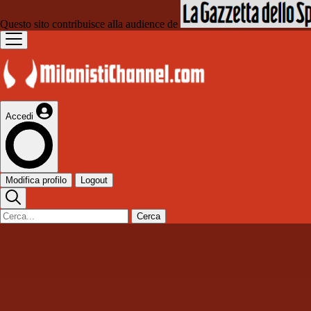
Questo sito contribuisce alla audience de
Accedi
Modifica profilo
Logout
Cerca