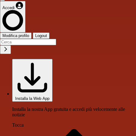
Accedi
Modifica profilo
Logout
Installa la Web App
Installa la nostra App gratuita e accedi più velocemente alle
notizie
Tocca