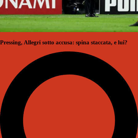
Pressing, Allegri sotto accusa: spina staccata, e lui?