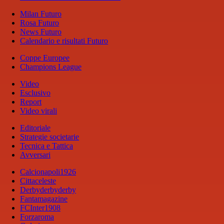
Milan Futuro
Rosa Futuro
News Futuro
Calendario e risultati Futuro
Coppe Europee
Champions League
Video
Esclusivo
Report
Video virali
Editoriale
Strategie societarie
Tecnica e Tattica
Avversari
Calcionapoli1926
Cittaceleste
Derbyderbyderby
Fantamagazine
FCInter1908
Forzaroma