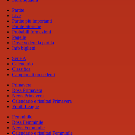
Partite
Live
Partite più importanti
Partite Storiche
Probabili formazioni
Pagelle
Dove vedere la partita
Info biglietti
Serie A
Calendario
Classifica
Campionati precedenti
Primavera
Rosa Primavera
News Primavera
Calendario e risultati Primavera
Youth League
Femminile
Rosa Femminile
News Femminile
Calendario e risultati Femminile