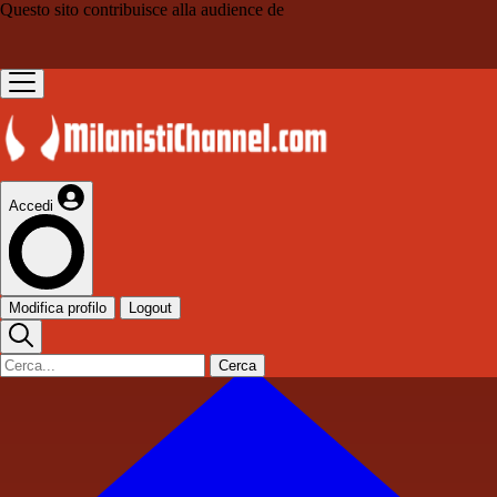
Questo sito contribuisce alla audience de
Accedi
Modifica profilo
Logout
Cerca