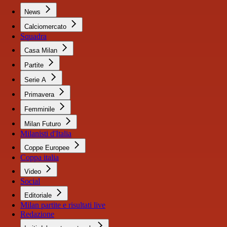
News
Calciomercato
Squadra
Casa Milan
Partite
Serie A
Primavera
Femminile
Milan Futuro
Milanisti d'Italia
Coppe Europee
Coppa italia
Video
Social
Editoriale
Milan partite e risultati live
Redazione