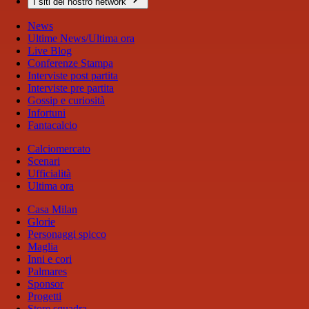
I siti del nostro network
News
Ultime News/Ultima ora
Live Blog
Conferenze Stampa
Interviste post partita
Interviste pre partita
Gossip e curiosità
Infortuni
Fantacalcio
Calciomercato
Scenari
Ufficialità
Ultima ora
Casa Milan
Glorie
Personaggi spicco
Maglia
Inni e cori
Palmares
Sponsor
Progetti
Store squadra