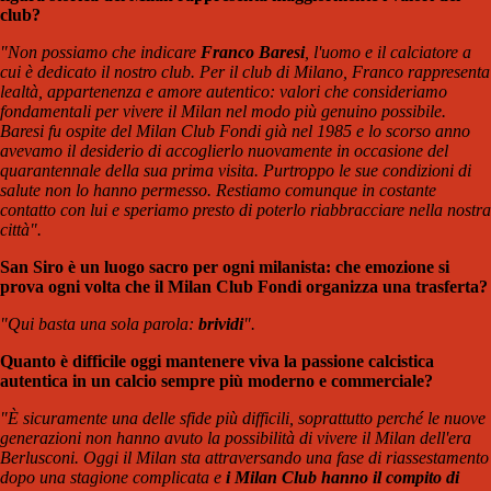
club?
"Non possiamo che indicare
Franco Baresi
, l'uomo e il calciatore a
cui è dedicato il nostro club. Per il club di Milano, Franco rappresenta
lealtà, appartenenza e amore autentico: valori che consideriamo
fondamentali per vivere il Milan nel modo più genuino possibile.
Baresi fu ospite del Milan Club Fondi già nel 1985 e lo scorso anno
avevamo il desiderio di accoglierlo nuovamente in occasione del
quarantennale della sua prima visita. Purtroppo le sue condizioni di
salute non lo hanno permesso. Restiamo comunque in costante
contatto con lui e speriamo presto di poterlo riabbracciare nella nostra
città
".
San Siro è un luogo sacro per ogni milanista: che emozione si
prova ogni volta che il Milan Club Fondi organizza una trasferta?
"Qui basta una sola parola:
brividi
".
Quanto è difficile oggi mantenere viva la passione calcistica
autentica in un calcio sempre più moderno e commerciale?
"È sicuramente una delle sfide più difficili, soprattutto perché le nuove
generazioni non hanno avuto la possibilità di vivere il Milan dell'era
Berlusconi. Oggi il Milan sta attraversando una fase di riassestamento
dopo una stagione complicata e
i Milan Club hanno il compito di