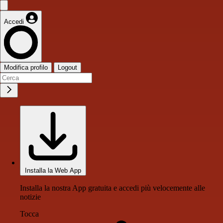
Accedi
Modifica profilo
Logout
Installa la Web App
Installa la nostra App gratuita e accedi più velocemente alle
notizie
Tocca