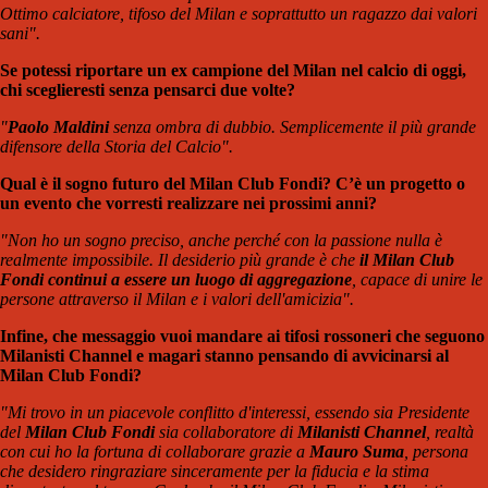
Ottimo calciatore, tifoso del Milan e soprattutto un ragazzo dai valori
sani".
Se potessi riportare un ex campione del Milan nel calcio di oggi,
chi sceglieresti senza pensarci due volte?
"
Paolo Maldini
senza ombra di dubbio. Semplicemente il più grande
difensore della Storia del Calcio".
Qual è il sogno futuro del Milan Club Fondi? C’è un progetto o
un evento che vorresti realizzare nei prossimi anni?
"Non ho un sogno preciso, anche perché con la passione nulla è
realmente impossibile. Il desiderio più grande è che
il Milan Club
Fondi continui a essere un luogo di aggregazione
, capace di unire le
persone attraverso il Milan e i valori dell'amicizia".
Infine, che messaggio vuoi mandare ai tifosi rossoneri che seguono
Milanisti Channel e magari stanno pensando di avvicinarsi al
Milan Club Fondi?
"Mi trovo in un piacevole conflitto d'interessi, essendo sia Presidente
del
Milan Club Fondi
sia collaboratore di
Milanisti Channel
, realtà
con cui ho la fortuna di collaborare grazie a
Mauro Suma
, persona
che desidero ringraziare sinceramente per la fiducia e la stima