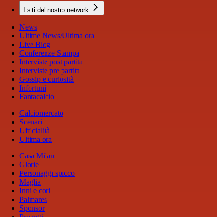
I siti del nostro network
News
Ultime News/Ultima ora
Live Blog
Conferenze Stampa
Interviste post partita
Interviste pre partita
Gossip e curiosità
Infortuni
Fantacalcio
Calciomercato
Scenari
Ufficialità
Ultima ora
Casa Milan
Glorie
Personaggi spicco
Maglia
Inni e cori
Palmares
Sponsor
Progetti