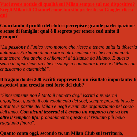
Vuoi avere notizie di qualità sul Milan sempre sul tuo dispositivo?
Scegli Milanisti Channel come tuo sito preferito su Google: clicca
qui
Guardando il profilo del club si percepisce grande partecipazione
e senso di famiglia: qual è il segreto per tenere così unito il
gruppo?
"La
passione
è l'unico vero motore che riesce a tenere unita la tifoseria
milanista. Parliamo di una storia ultracentenaria che cerchiamo di
mantenere viva anche a chilometri di distanza da Milano. È questo
senso di appartenenza che ci spinge a continuare a vivere il Milan con
entusiasmo e autenticità".
Il traguardo dei 200 iscritti rappresenta un risultato importante: ti
aspettavi una crescita così forte del club?
"Sinceramente non è tanto il numero degli iscritti a rendermi
orgoglioso, quanto il coinvolgimento dei soci, sempre presenti in sede
durante le partite del Milan e negli eventi che organizziamo nel corso
dell'anno.
Con alcuni tesserati si è creato un rapporto che va ben
oltre il semplice tifo
: probabilmente questo è il risultato più bello
raggiunto finora".
Quanto conta oggi, secondo te, un Milan Club sul territorio,