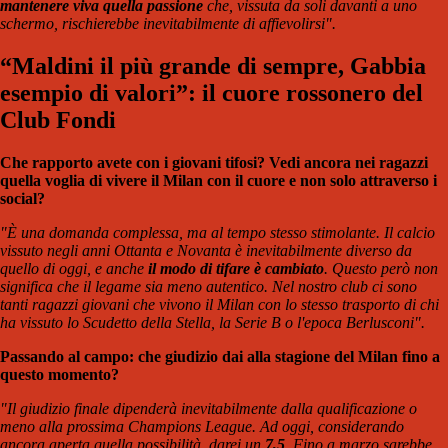
mantenere viva quella passione
che, vissuta da soli davanti a uno
schermo, rischierebbe inevitabilmente di affievolirsi".
“Maldini il più grande di sempre, Gabbia
esempio di valori”: il cuore rossonero del
Club Fondi
Che rapporto avete con i giovani tifosi? Vedi ancora nei ragazzi
quella voglia di vivere il Milan con il cuore e non solo attraverso i
social?
"È una domanda complessa, ma al tempo stesso stimolante. Il calcio
vissuto negli anni Ottanta e Novanta è inevitabilmente diverso da
quello di oggi, e anche
il modo di tifare è cambiato
. Questo però non
significa che il legame sia meno autentico. Nel nostro club ci sono
tanti ragazzi giovani che vivono il Milan con lo stesso trasporto di chi
ha vissuto lo Scudetto della Stella, la Serie B o l'epoca Berlusconi
".
Passando al campo: che giudizio dai alla stagione del Milan fino a
questo momento?
"Il giudizio finale dipenderà inevitabilmente dalla qualificazione o
meno alla prossima Champions League. Ad oggi, considerando
ancora aperta quella possibilità, darei un
7,5
. Fino a marzo sarebbe