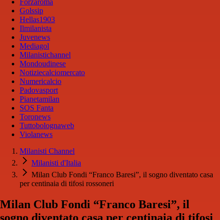
Forzaroma
Golssip
Hellas1903
Ilmilanista
Juvenews
Mediagol
Milanistichannel
Mondoudinese
Notiziecalciomercato
Numericalcio
Padovasport
Pianetamilan
SOS Fanta
Toronews
Tuttobolognaweb
Violanews
Milanisti Channel
Milanisti d'Italia
Milan Club Fondi “Franco Baresi”, il sogno diventato casa
per centinaia di tifosi rossoneri
Milan Club Fondi “Franco Baresi”, il
sogno diventato casa per centinaia di tifosi