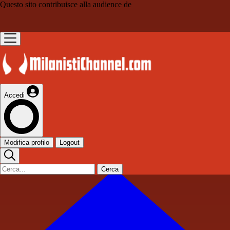
Questo sito contribuisce alla audience de
Accedi
Modifica profilo
Logout
Cerca