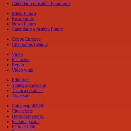
Calendario e risultati Femminile
Milan Futuro
Rosa Futuro
News Futuro
Calendario e risultati Futuro
Coppe Europee
Champions League
Video
Esclusivo
Report
Video virali
Editoriale
Strategie societarie
Tecnica e Tattica
Avversari
Calcionapoli1926
Cittaceleste
Derbyderbyderby
Fantamagazine
FCInter1908