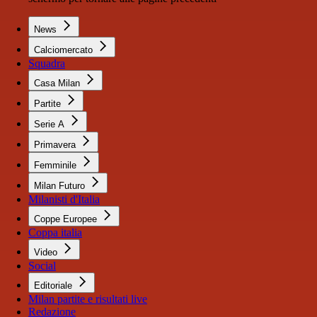
News
Calciomercato
Squadra
Casa Milan
Partite
Serie A
Primavera
Femminile
Milan Futuro
Milanisti d'Italia
Coppe Europee
Coppa italia
Video
Social
Editoriale
Milan partite e risultati live
Redazione