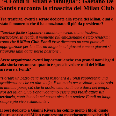
"A Fondi il Milan è famiglia": Gaetano De
Santis racconta la rinascita del
Milan Club
Tra trasferte, eventi e serate dedicate alla storia del Milan, qual è
stato il momento che ti ha emozionato di più da presidente?
"Sarebbe facile rispondere citando un evento o una trasferta
particolare. In realtà, il momento più emozionante è stato rendermi
conto che il
Milan Club Fondi
fosse diventato un vero punto di
aggregazione per la città: un luogo in cui giovani e meno giovani si
ritrovano uniti dalla stessa passione
".
Avete organizzato eventi importanti anche con grandi nomi legati
alla storia rossonera: quanto è speciale vedere miti del Milan
arrivare a Fondi?
"Portare un pezzo della storia rossonera a Fondi rappresenta una
gratificazione che va oltre il tifo. È un modo per restituire, anche solo
in minima parte, ciò che la nostra città continua a darci nel tempo.
Noi del Milan Club Fondi vogliamo essere una
realtà attiva sul
territorio
, contribuendo nel nostro piccolo a rendere Fondi un luogo
sempre più vivo e stimolante".
Il post dedicato a Gianni Rivera ha colpito molto i tifosi: quale
figura storica del Milan rappresenta maggiormente i valori del