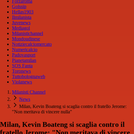
Forzaroma
Golssip
Hellas1903
Ilmilanista
Juvenews
Mediagol
Milanistichannel
Mondoudinese
Notiziecalciomercato
Numericalcio
Padovasport
Pianetamilan
SOS Fanta
Toronews
Tuttobolognaweb
Violanews
Milanisti Channel
News
Milan, Kevin Boateng si scaglia contro il fratello Jerome:
"Non meritava di vincere nulla"
Milan, Kevin Boateng si scaglia contro il
fratello Jerome: "Non meritava di vincere