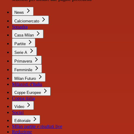
News
Calciomercato
Squadra
Casa Milan
Partite
Serie A
Primavera
Femminile
Milan Futuro
Milanisti d'Italia
Coppe Europee
Coppa italia
Video
Social
Editoriale
Milan partite e risultati live
Redazione