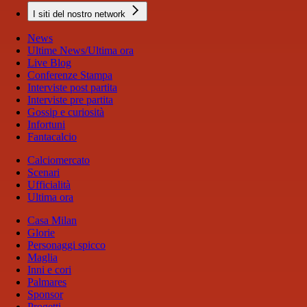
I siti del nostro network
News
Ultime News/Ultima ora
Live Blog
Conferenze Stampa
Interviste post partita
Interviste pre partita
Gossip e curiosità
Infortuni
Fantacalcio
Calciomercato
Scenari
Ufficialità
Ultima ora
Casa Milan
Glorie
Personaggi spicco
Maglia
Inni e cori
Palmares
Sponsor
Progetti