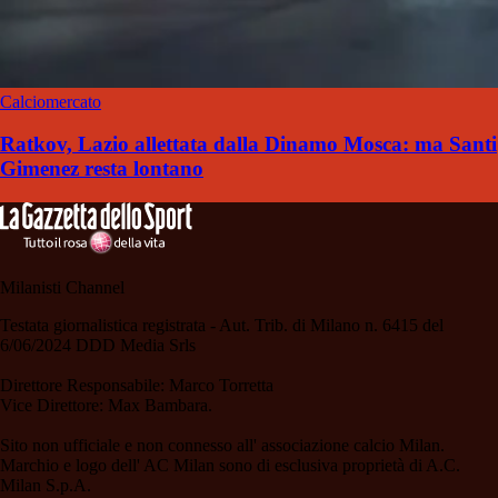
Calciomercato
Ratkov, Lazio allettata dalla Dinamo Mosca: ma Santi
Gimenez resta lontano
Milanisti Channel
Testata giornalistica registrata - Aut. Trib. di Milano n. 6415 del
6/06/2024 DDD Media Srls
Direttore Responsabile: Marco Torretta
Vice Direttore: Max Bambara.
Sito non ufficiale e non connesso all' associazione calcio Milan.
Marchio e logo dell' AC Milan sono di esclusiva proprietà di A.C.
Milan S.p.A.