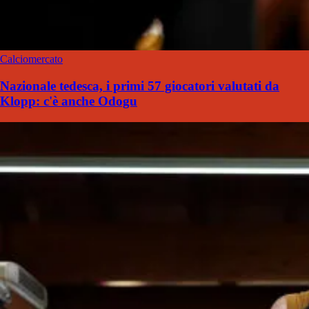
Calciomercato
Nazionale tedesca, i primi 57 giocatori valutati da
Klopp: c'è anche Odogu