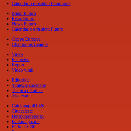
Calendario e risultati Femminile
Milan Futuro
Rosa Futuro
News Futuro
Calendario e risultati Futuro
Coppe Europee
Champions League
Video
Esclusivo
Report
Video virali
Editoriale
Strategie societarie
Tecnica e Tattica
Avversari
Calcionapoli1926
Cittaceleste
Derbyderbyderby
Fantamagazine
FCInter1908