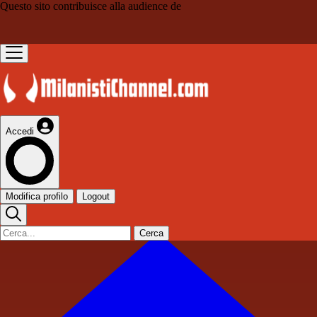
Questo sito contribuisce alla audience de
Accedi
Modifica profilo
Logout
Cerca