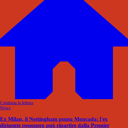
Continua la lettura
News
Ex Milan, il Nottingham punta Moncada: l'ex
dirigente rossonero può ripartire dalla Premier