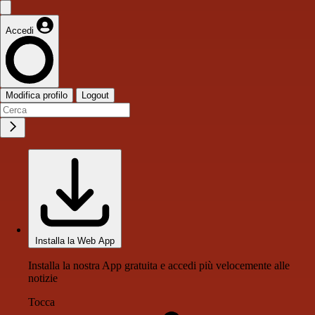
Accedi
Modifica profilo
Logout
Installa la Web App
Installa la nostra App gratuita e accedi più velocemente alle
notizie
Tocca