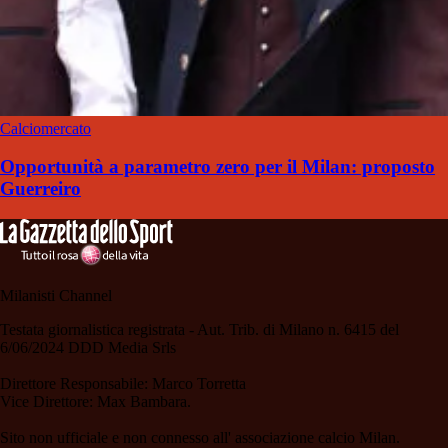
Calciomercato
Opportunità a parametro zero per il Milan: proposto
Guerreiro
Milanisti Channel
Testata giornalistica registrata - Aut. Trib. di Milano n. 6415 del
6/06/2024 DDD Media Srls
Direttore Responsabile: Marco Torretta
Vice Direttore: Max Bambara.
Sito non ufficiale e non connesso all' associazione calcio Milan.