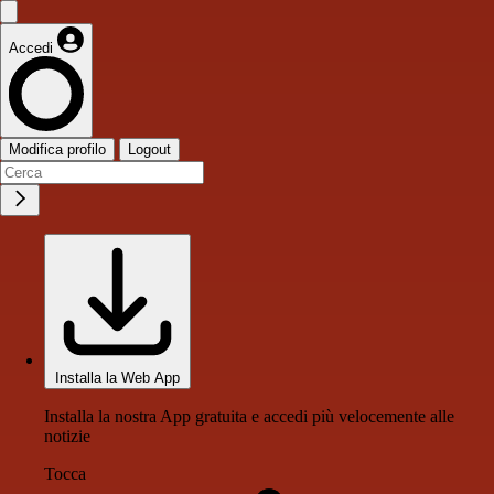
Accedi
Modifica profilo
Logout
Installa la Web App
Installa la nostra App gratuita e accedi più velocemente alle
notizie
Tocca