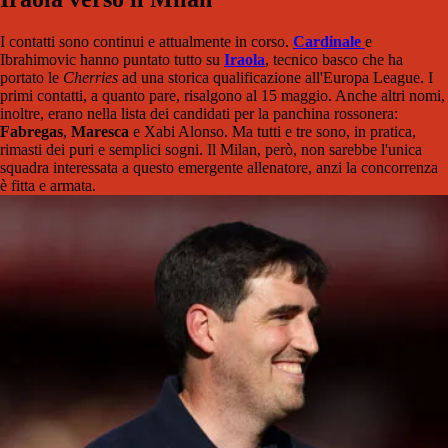
I contatti sono continui e attualmente in corso.
Cardinale
e
Ibrahimovic hanno puntato tutto su
Iraola
, tecnico basco che ha
portato le
Cherries
ad una storica qualificazione all'Europa League. I
primi contatti, a quanto pare, risalgono al 15 maggio. Anche altri nomi,
inoltre, erano nella lista dei candidati per la panchina rossonera:
Fabregas
,
Maresca
e Xabi Alonso. Ma tutti e tre sono, in pratica,
rimasti dei puri e semplici sogni. Il Milan, però, non sarebbe l'unica
squadra interessata a questo emergente allenatore, anzi la concorrenza
è fitta e armata.