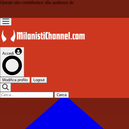
Questo sito contribuisce alla audience de
Accedi
Modifica profilo
Logout
Cerca