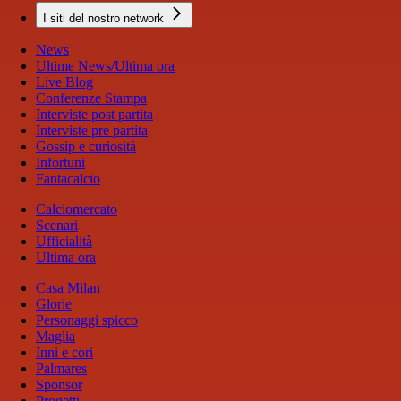
I siti del nostro network
News
Ultime News/Ultima ora
Live Blog
Conferenze Stampa
Interviste post partita
Interviste pre partita
Gossip e curiosità
Infortuni
Fantacalcio
Calciomercato
Scenari
Ufficialità
Ultima ora
Casa Milan
Glorie
Personaggi spicco
Maglia
Inni e cori
Palmares
Sponsor
Progetti