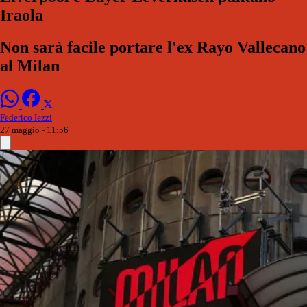
Iraola
Non sarà facile portare l'ex Rayo Vallecano
al Milan
Federico Iezzi
27 maggio - 11:56