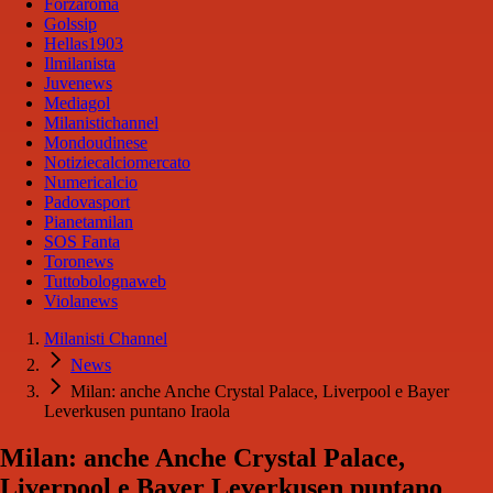
Forzaroma
Golssip
Hellas1903
Ilmilanista
Juvenews
Mediagol
Milanistichannel
Mondoudinese
Notiziecalciomercato
Numericalcio
Padovasport
Pianetamilan
SOS Fanta
Toronews
Tuttobolognaweb
Violanews
Milanisti Channel
News
Milan: anche Anche Crystal Palace, Liverpool e Bayer
Leverkusen puntano Iraola
Milan: anche Anche Crystal Palace,
Liverpool e Bayer Leverkusen puntano