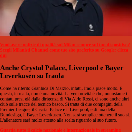
Vuoi avere notizie di qualità sul Milan sempre sul tuo dispositivo?
Scegli Milanisti Channel come tuo sito preferito su Google: clicca
qui
Anche Crystal Palace, Liverpool e Bayer
Leverkusen su Iraola
Come ha riferito Gianluca Di Marzio, infatti, Iraola piace molto. E
questa, in realtà, non è una novità. La vera novità è che, nonostante i
contatti presi già dalla dirigenza di Via Aldo Rossi, ci sono anche altri
club sulle tracce del tecnico basco. Si tratta di due compagini della
Premier League, il Crystal Palace e il Liverpool, e di una della
Bundesliga, il Bayer Leverkusen. Non sarà semplice ottenere il suo sì.
L'allenatore sarà molto attento alla scelta riguardo al suo futuro.
Guarda tutto il calcio nazionale e internazionale in streaming