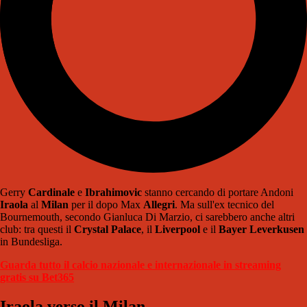
Gerry
Cardinale
e
Ibrahimovic
stanno cercando di portare Andoni
Iraola
al
Milan
per il dopo Max
Allegri
. Ma sull'ex tecnico del
Bournemouth, secondo Gianluca Di Marzio, ci sarebbero anche altri
club: tra questi il
Crystal Palace
, il
Liverpool
e il
Bayer Leverkusen
in Bundesliga.
Guarda tutto il calcio nazionale e internazionale in streaming
gratis su Bet365
Iraola verso il Milan