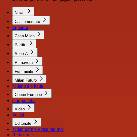
News
Calciomercato
Squadra
Casa Milan
Partite
Serie A
Primavera
Femminile
Milan Futuro
Milanisti d'Italia
Coppe Europee
Coppa italia
Video
Social
Editoriale
Milan partite e risultati live
Redazione