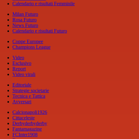
Calendario e risultati Femminile
Milan Futuro
Rosa Futuro
News Futuro
Calendario e risultati Futuro
Coppe Europee
Champions League
Video
Esclusivo
Report
Video virali
Editoriale
Strategie societarie
Tecnica e Tattica
Avversari
Calcionapoli1926
Cittaceleste
Derbyderbyderby
Fantamagazine
FCInter1908