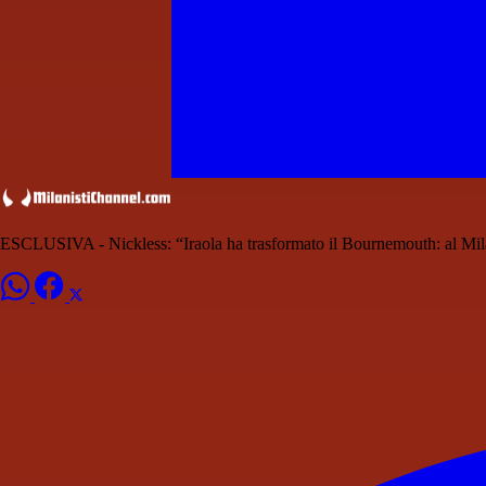
ESCLUSIVA - Nickless: “Iraola ha trasformato il Bournemouth: al Mila