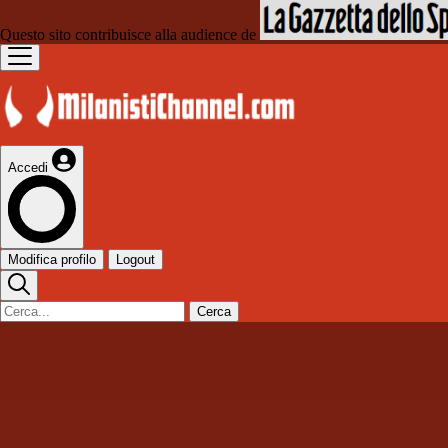
Questo sito contribuisce alla audience de
Accedi
Modifica profilo
Logout
Cerca