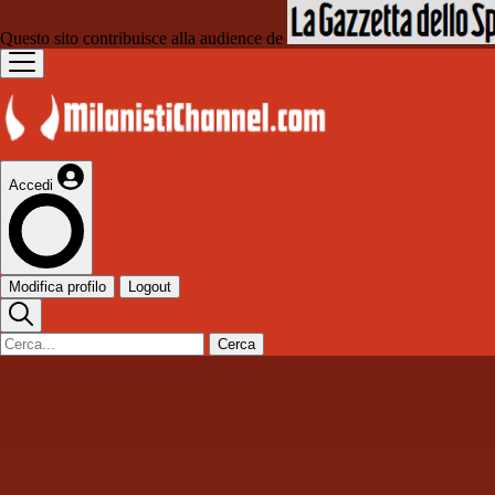
Questo sito contribuisce alla audience de
Accedi
Modifica profilo
Logout
Cerca