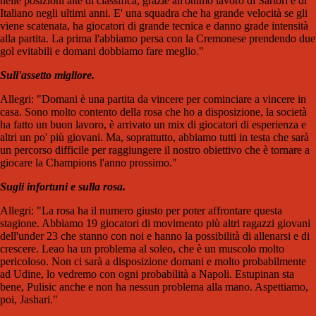
nelle posizioni alte di classifica, grazie all'ottimo lavoro di Sartori e di
Italiano negli ultimi anni. E' una squadra che ha grande velocità se gli
viene scatenata, ha giocatori di grande tecnica e danno grade intensità
alla partita. La prima l'abbiamo persa con la Cremonese prendendo due
gol evitabili e domani dobbiamo fare meglio."
Sull'assetto migliore.
Allegri: "Domani è una partita da vincere per cominciare a vincere in
casa. Sono molto contento della rosa che ho a disposizione, la società
ha fatto un buon lavoro, è arrivato un mix di giocatori di esperienza e
altri un po' più giovani. Ma, soprattutto, abbiamo tutti in testa che sarà
un percorso difficile per raggiungere il nostro obiettivo che è tornare a
giocare la Champions l'anno prossimo."
Sugli infortuni e sulla rosa.
Allegri: "La rosa ha il numero giusto per poter affrontare questa
stagione. Abbiamo 19 giocatori di movimento più altri ragazzi giovani
dell'under 23 che stanno con noi e hanno la possibilità di allenarsi e di
crescere. Leao ha un problema al soleo, che è un muscolo molto
pericoloso. Non ci sarà a disposizione domani e molto probabilmente
ad Udine, lo vedremo con ogni probabilità a Napoli. Estupinan sta
bene, Pulisic anche e non ha nessun problema alla mano. Aspettiamo,
poi, Jashari."