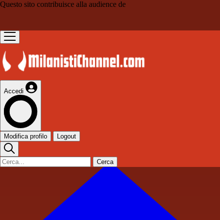
Questo sito contribuisce alla audience de
Accedi
Modifica profilo
Logout
Cerca