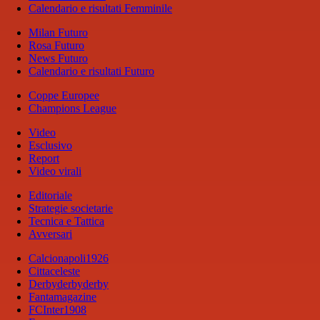
Calendario e risultati Femminile
Milan Futuro
Rosa Futuro
News Futuro
Calendario e risultati Futuro
Coppe Europee
Champions League
Video
Esclusivo
Report
Video virali
Editoriale
Strategie societarie
Tecnica e Tattica
Avversari
Calcionapoli1926
Cittaceleste
Derbyderbyderby
Fantamagazine
FCInter1908