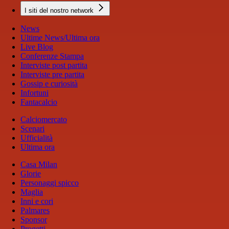
I siti del nostro network
News
Ultime News/Ultima ora
Live Blog
Conferenze Stampa
Interviste post partita
Interviste pre partita
Gossip e curiosità
Infortuni
Fantacalcio
Calciomercato
Scenari
Ufficialità
Ultima ora
Casa Milan
Glorie
Personaggi spicco
Maglia
Inni e cori
Palmares
Sponsor
Progetti