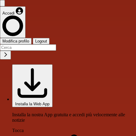
Accedi
Modifica profilo
Logout
Installa la Web App
Installa la nostra App gratuita e accedi più velocemente alle
notizie
Tocca