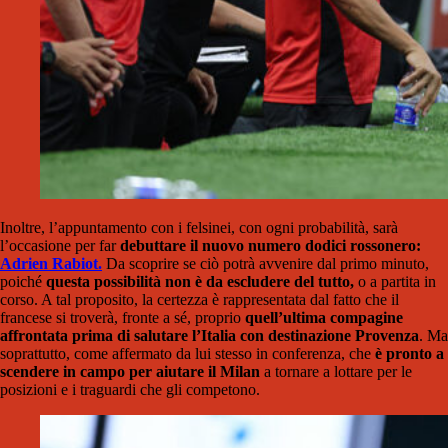
Inoltre, l’appuntamento con i felsinei, con ogni probabilità, sarà
l’occasione per far
debuttare il nuovo numero dodici rossonero:
Adrien Rabiot.
Da scoprire se ciò potrà avvenire dal primo minuto,
poiché
questa possibilità non è da escludere del tutto,
o a partita in
corso. A tal proposito, la certezza è rappresentata dal fatto che il
francese si troverà, fronte a sé, proprio
quell’ultima compagine
affrontata prima di salutare l’Italia con destinazione Provenza
.
Ma
soprattutto, come affermato da lui stesso in conferenza, che
è pronto a
scendere in campo per aiutare il Milan
a tornare a lottare per le
posizioni e i traguardi che gli competono.