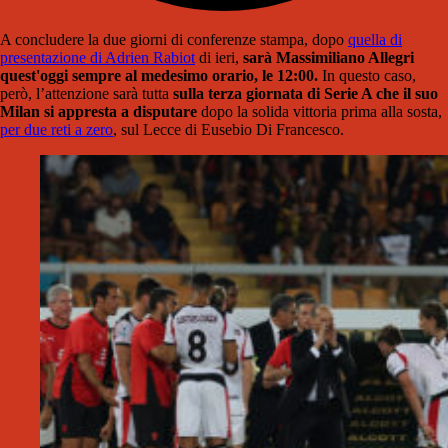
A concludere la due giorni di conferenze stampa, dopo
quella di
presentazione di Adrien Rabiot
di ieri,
sarà Massimiliano Allegri
quest'oggi sempre al medesimo orario, le 12:00.
In questo caso,
però, l’attenzione sarà tutta
sulla terza giornata di Serie A che il suo
Milan si appresta a disputare
dopo la solida vittoria prima alla sosta,
per due reti a zero
, sul Lecce di Eusebio Di Francesco.