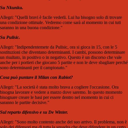
Su Nkunku.
Allegri: "Quelli bravi è facile vederli. Lui ha bisogno solo di trovare
una condizione ottimale. Vedremo come sarà al momento in cui tuti
saranno in una buona condizione."
Su Pulisic.
Allegri: "Indipendentemete da Pulisic, ora si gioca in 15, con le 5
sostituzioni che diventano determinanti. I cambi, possono determinare
un risultato, in positivo o in negativo. Questo è un discorso che vale
anche per i portieri che giocano 5 partite e non le deve sbagliare perché
sono determinanti per il campionato."
Cosa può puntare il Milan con Rabiot?
Allegri: "La società è stata molto brava a cogliere l'occasione. Ora
bisogna lavorare e vedere a marzo dove saremo. In questo momento
bisognare creare le basi per essere dentro nel momento in cui ci
saranno le partite decisive."
Sul reparto difensivo e su De Winter.
Allegri: "Sono molto contento anche del suo arrivo. Il problema, non è
solo dei difensori ma di tutta la squadra che deve difendere in un certo