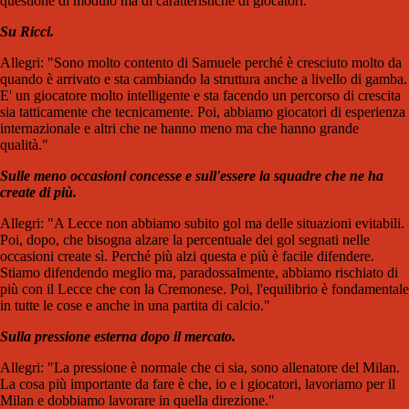
questione di modulo ma di caratteristiche di giocatori."
Su Ricci.
Allegri: "Sono molto contento di Samuele perché è cresciuto molto da
quando è arrivato e sta cambiando la struttura anche a livello di gamba.
E' un giocatore molto intelligente e sta facendo un percorso di crescita
sia tatticamente che tecnicamente. Poi, abbiamo giocatori di esperienza
internazionale e altri che ne hanno meno ma che hanno grande
qualità."
Sulle meno occasioni concesse e sull'essere la squadre che ne ha
create di più.
Allegri: "A Lecce non abbiamo subito gol ma delle situazioni evitabili.
Poi, dopo, che bisogna alzare la percentuale dei gol segnati nelle
occasioni create sì. Perché più alzi questa e più è facile difendere.
Stiamo difendendo meglio ma, paradossalmente, abbiamo rischiato di
più con il Lecce che con la Cremonese. Poi, l'equilibrio è fondamentale
in tutte le cose e anche in una partita di calcio."
Sulla pressione esterna dopo il mercato.
Allegri: "La pressione è normale che ci sia, sono allenatore del Milan.
La cosa più importante da fare è che, io e i giocatori, lavoriamo per il
Milan e dobbiamo lavorare in quella direzione."