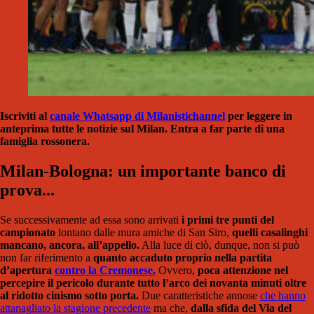
Iscriviti al
canale Whatsapp di Milanistichannel
per leggere in
anteprima tutte le notizie sul Milan. Entra a far parte di una
famiglia rossonera.
Milan-Bologna: un importante banco di
prova...
Se successivamente ad essa sono arrivati
i primi tre punti del
campionato
lontano dalle mura amiche di San Siro,
quelli casalinghi
mancano, ancora, all’appello.
Alla luce di ciò, dunque, non si può
non far riferimento a
quanto accaduto proprio nella partita
d’apertura
contro la Cremonese.
Ovvero,
poca attenzione nel
percepire il pericolo durante tutto l’arco dei novanta minuti oltre
al ridotto cinismo sotto porta.
Due caratteristiche annose
che hanno
attanagliato la stagione precedente
ma che,
dalla sfida del Via del