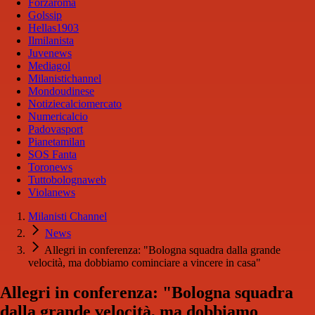
Forzaroma
Golssip
Hellas1903
Ilmilanista
Juvenews
Mediagol
Milanistichannel
Mondoudinese
Notiziecalciomercato
Numericalcio
Padovasport
Pianetamilan
SOS Fanta
Toronews
Tuttobolognaweb
Violanews
Milanisti Channel
News
Allegri in conferenza: "Bologna squadra dalla grande
velocità, ma dobbiamo cominciare a vincere in casa"
Allegri in conferenza: "Bologna squadra
dalla grande velocità, ma dobbiamo