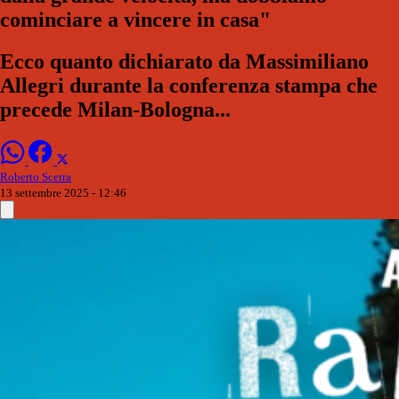
cominciare a vincere in casa"
Ecco quanto dichiarato da Massimiliano
Allegri durante la conferenza stampa che
precede Milan-Bologna...
Roberto Scerra
13 settembre 2025 - 12:46