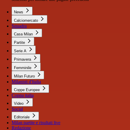
News
Calciomercato
Squadra
Casa Milan
Partite
Serie A
Primavera
Femminile
Milan Futuro
Milanisti d'Italia
Coppe Europee
Coppa italia
Video
Social
Editoriale
Milan partite e risultati live
Redazione