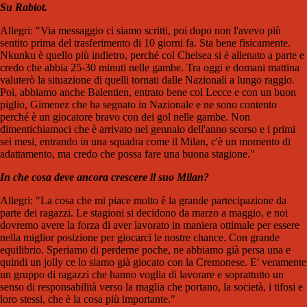
Su Rabiot.
Allegri: "Via messaggio ci siamo scritti, poi dopo non l'avevo più
sentito prima del trasferimento di 10 giorni fa. Sta bene fisicamente.
Nkunku è quello più indietro, perché col Chelsea si è allenato a parte e
credo che abbia 25-30 minuti nelle gambe. Tra oggi e domani mattina
valuterò la situazione di quelli tornati dalle Nazionali a lungo raggio.
Poi, abbiamo anche Balentien, entrato bene col Lecce e con un buon
piglio, Gimenez che ha segnato in Nazionale e ne sono contento
perché è un giocatore bravo con dei gol nelle gambe. Non
dimentichiamoci che è arrivato nel gennaio dell'anno scorso e i primi
sei mesi, entrando in una squadra come il Milan, c'è un momento di
adattamento, ma credo che possa fare una buona stagione."
In che cosa deve ancora crescere il suo Milan?
Allegri: "La cosa che mi piace molto è la grande partecipazione da
parte dei ragazzi. Le stagioni si decidono da marzo a maggio, e noi
dovremo avere la forza di aver lavorato in maniera ottimale per essere
nella miglior posizione per giocarci le nostre chance. Con grande
equilibrio. Speriamo di perderne poche, ne abbiamo già persa una e
quindi un jolly ce lo siamo già giocato con la Cremonese. E' veramente
un gruppo di ragazzi che hanno voglia di lavorare e soprattutto un
senso di responsabilità verso la maglia che portano, la società, i tifosi e
loro stessi, che è la cosa più importante."