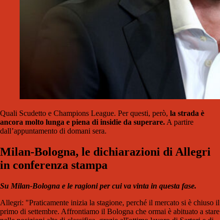
Quali Scudetto e Champions League. Per questi, però,
la strada è
ancora molto lunga e piena di insidie da superare.
A partire
dall’appuntamento di domani sera.
Milan-Bologna, le dichiarazioni di Allegri
in conferenza stampa
Su Milan-Bologna e le ragioni per cui va vinta in questa fase.
Allegri: "Praticamente inizia la stagione, perché il mercato si è chiuso il
primo di settembre. Affrontiamo il Bologna che ormai è abituato a stare