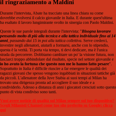
il ringraziamento a Maldini
Durante l'intervista, Abate ha tracciato una linea chiara su come
dovrebbe evolversi il calcio giovanile in Italia. E durante quest'ultima
ha esaltato il lavoro lungimirante svolto in sinergia con Paolo Maldini.
Queste le sue parole integrali durante l'intervista: "
Bisogna lavorare
pensando molto di più alla tecnica e alla tattica individuale fino ai 14
anni
, passando dai 15 in poi alla tattica collettiva.
Serve crederci,
investire negli allenatori, aiutarli a formarsi, anche con lo stipendio,
questa è la verità. Ti porta via tempo, ti devi dedicare, ma è l'unica
strada da percorrere. Dobbiamo cambiare un po' la visione futura, non
lasciarci troppo abbindolare dal risultato, specie nel settore giovanile e
io ho avuto la fortuna che questo non me lo hanno fatto pesare
".
Soprattutto in Italia è difficile riuscire a far emergere le qualità dei
ragazzi giovani che spesso vengono ingabbiati in situazioni tattiche già
da piccoli. L'allenatore della Juve Stabia ai suoi tempi al Milan ha
trovato una dirigenza pronta ad accogliere il suo ideale e a
condividerlo. Adesso a distanza di anni i giocatori cresciuti sotto questo
punto di vista condiviso sono tanti.
Vuoi avere notizie di qualità sul Milan sempre sul tuo dispositivo?
Scegli Milanisti Channel come tuo sito preferito su Google: clicca
qui