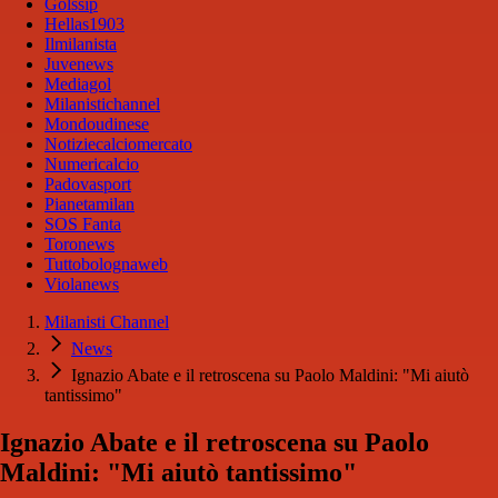
Golssip
Hellas1903
Ilmilanista
Juvenews
Mediagol
Milanistichannel
Mondoudinese
Notiziecalciomercato
Numericalcio
Padovasport
Pianetamilan
SOS Fanta
Toronews
Tuttobolognaweb
Violanews
Milanisti Channel
News
Ignazio Abate e il retroscena su Paolo Maldini: "Mi aiutò
tantissimo"
Ignazio Abate e il retroscena su Paolo
Maldini: "Mi aiutò tantissimo"