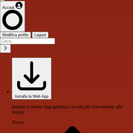
Accedi
Modifica profilo
Logout
Installa la Web App
Installa la nostra App gratuita e accedi più velocemente alle
notizie
Tocca