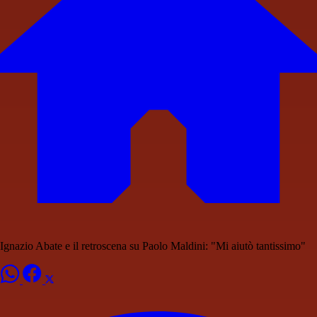
Ignazio Abate e il retroscena su Paolo Maldini: "Mi aiutò tantissimo"