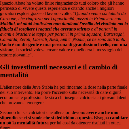
Ignazio Abate ha voluto finire ringraziando tutti coloro che gli hanno
permesso di vivere questa esperienza e citando anche i migliori
giocatori esplosi grazie al lavoro svolto: "
Quando venni contattato da
Carbone, che ringrazio per l'opportunità, passai in Primavera con
Maldini, mi aiutò tantissimo non dandomi l'assillo del risultato ma la
fiducia di scegliere i ragazzi che avevano talento
e di portarli in
avanti e bruciare le tappe per portarli in prima squadra, Bartesaghi,
Camarda, Zeroli, Liberali, Alesi, Simic ,Nsiala, ce ne sono stati tanti.
Paolo è un dirigente e una persona di grandissimo livello, con una
visione
, la società voleva creare valore e quello era il messaggio del
settore giovanile".
Gli investimenti necessari e il cambio di
mentalità
L'allenatore della Juve Stabia ha poi rincarato la dose nella parte finale
del suo intervento. Ha porre l'accento sulla necessità di dare dignità
economica e professionale sia a chi insegna calcio sia ai giovani talenti
che provano a emergere.
Secondo lui sia calciatori che allenatori devono
avere anche uno
stipendio se ci si vuole che si dedichino a questo.
Bisogna
cambiare
un pò la mentalità futura
per lui così da ottenere risultati in ottica
futura.