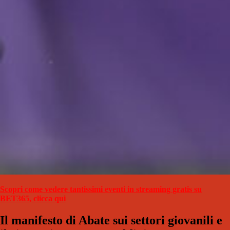
Scopri come vedere tantissimi eventi in streaming gratis su
BET365, clicca qui
Il manifesto di Abate sui settori giovanili e