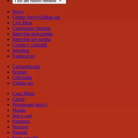
I siti del nostro network
News
Ultime News/Ultima ora
Live Blog
Conferenze Stampa
Interviste post partita
Interviste pre partita
Gossip e curiosità
Infortuni
Fantacalcio
Calciomercato
Scenari
Ufficialità
Ultima ora
Casa Milan
Glorie
Personaggi spicco
Maglia
Inni e cori
Palmares
Sponsor
Progetti
Store squadra