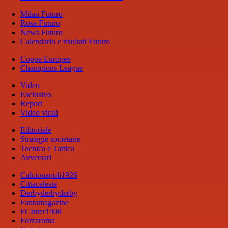
Milan Futuro
Rosa Futuro
News Futuro
Calendario e risultati Futuro
Coppe Europee
Champions League
Video
Esclusivo
Report
Video virali
Editoriale
Strategie societarie
Tecnica e Tattica
Avversari
Calcionapoli1926
Cittaceleste
Derbyderbyderby
Fantamagazine
FCInter1908
Forzaroma