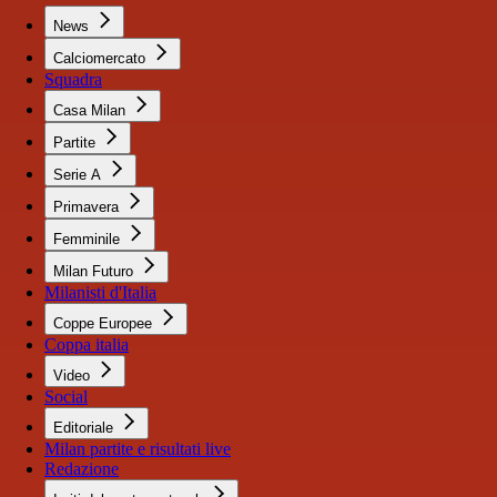
News
Calciomercato
Squadra
Casa Milan
Partite
Serie A
Primavera
Femminile
Milan Futuro
Milanisti d'Italia
Coppe Europee
Coppa italia
Video
Social
Editoriale
Milan partite e risultati live
Redazione