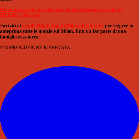
Scopri come vedere tantissimi eventi in streaming gratis su
BET365, clicca qui
Iscriviti al
canale WhatsApp di Milanisti Channel
per leggere in
anteprima tutte le notizie sul Milan. Entra a far parte di una
famiglia rossonera.
© RIPRODUZIONE RISERVATA