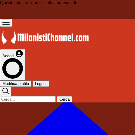
Questo sito contribuisce alla audience de
Accedi
Modifica profilo
Logout
Cerca