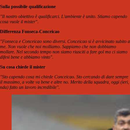
Sulla possibile qualificazione
"Il nostro obiettivo è qualificarci. L'ambiente è unito. Stiamo capendo
cosa vuole il mister".
Differenza Fonseca-Conceicao
"Fonseca e Conceicao sono diversi. Conceicao si è avvicinato subito a
me. Non vuole che noi molliamo. Sappiamo che non dobbiamo
mollare. Nel secondo tempo non siamo riusciti a fare gol ma ci siamo
difesi bene e abbiamo vinto".
Su cosa chiede il mister
"Sto capendo cosa mi chiede Conceicao. Sto cercando di dare sempre
il massimo, a volte va bene e altre no. Merito della squadra, oggi (ieri,
nda) fatto un lavoro incredibile".