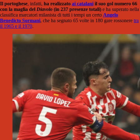
Il portoghese
, infatti,
ha realizzato
ai catalani
il suo gol numero 66
con la maglia del
Diavolo
(in 237 presenze totali)
e ha superato nella
classifica marcatori milanista di tutti i tempi un certo
Angelo
Benedicto Sormani
, che ha segnato 65 volte in 180 gare rossonere
tra
il 1965 e il 1970
.