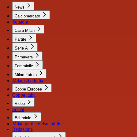
News
Calciomercato
Squadra
Casa Milan
Partite
Serie A
Primavera
Femminile
Milan Futuro
Milanisti d'Italia
Coppe Europee
Coppa italia
Video
Social
Editoriale
Milan partite e risultati live
Redazione