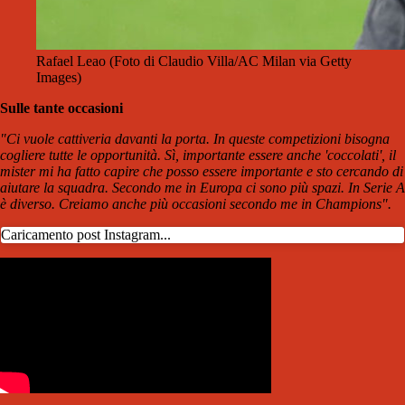
Rafael Leao (Foto di Claudio Villa/AC Milan via Getty
Images)
Sulle tante occasioni
"Ci vuole cattiveria davanti la porta. In queste competizioni bisogna
cogliere tutte le opportunità. Sì, importante essere anche 'coccolati', il
mister mi ha fatto capire che posso essere importante e sto cercando di
aiutare la squadra. Secondo me in Europa ci sono più spazi. In Serie A
è diverso. Creiamo anche più occasioni secondo me in Champions".
Caricamento post Instagram...