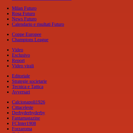
Milan Futuro
Rosa Futuro
News Futuro
Calendario e risultati Futuro
Coppe Europee
Champions League
Video
Esclusivo
Report
Video virali
Editoriale
Strategie societarie
Tecnica e Tattica
Avversari
Calcionapoli1926
Cittaceleste
Derbyderbyderby
Fantamagazine
FCInter1908
Forzaroma