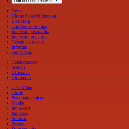
I siti del nostro network
News
Ultime News/Ultima ora
Live Blog
Conferenze Stampa
Interviste post partita
Interviste pre partita
Gossip e curiosità
Infortuni
Fantacalcio
Calciomercato
Scenari
Ufficialità
Ultima ora
Casa Milan
Glorie
Personaggi spicco
Maglia
Inni e cori
Palmares
Sponsor
Progetti
Store squadra