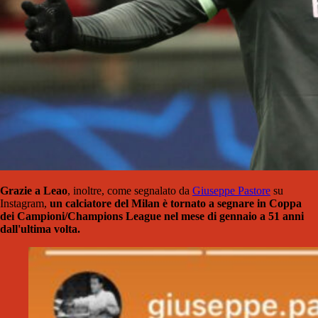
Grazie a
Leao
, inoltre, come segnalato da
Giuseppe Pastore
su
Instagram,
un calciatore del Milan è tornato a segnare in Coppa
dei Campioni/Champions League nel mese di gennaio a 51 anni
dall'ultima volta.