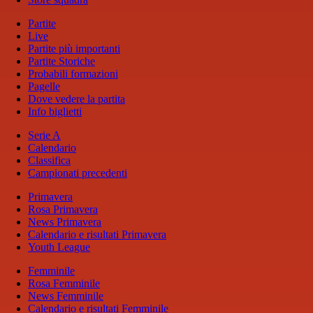
Partite
Live
Partite più importanti
Partite Storiche
Probabili formazioni
Pagelle
Dove vedere la partita
Info biglietti
Serie A
Calendario
Classifica
Campionati precedenti
Primavera
Rosa Primavera
News Primavera
Calendario e risultati Primavera
Youth League
Femminile
Rosa Femminile
News Femminile
Calendario e risultati Femminile