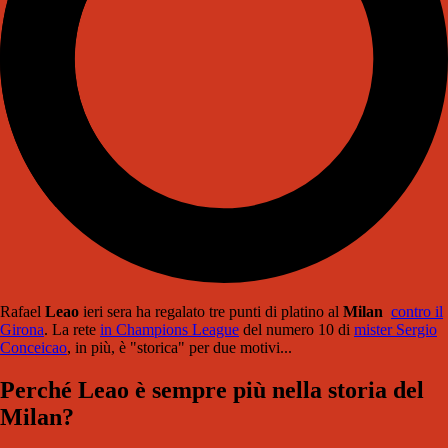
Rafael
Leao
ieri sera ha regalato tre punti di platino al
Milan
contro il
Girona
. La rete
in Champions League
del numero 10 di
mister Sergio
Conceicao
, in più, è "storica" per due motivi...
Perché Leao è sempre più nella storia del
Milan?