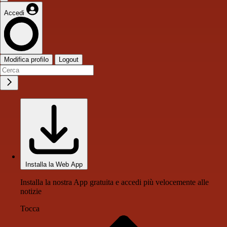
Accedi
Modifica profilo
Logout
Installa la Web App
Installa la nostra App gratuita e accedi più velocemente alle
notizie
Tocca