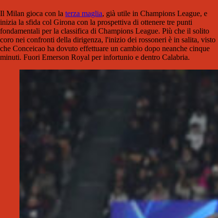
Il Milan gioca con la
terza maglia
, già utile in Champions League, e
inizia la sfida col Girona con la prospettiva di ottenere tre punti
fondamentali per la classifica di Champions League. Più che il solito
coro nei confronti della dirigenza, l'inizio dei rossoneri è in salita, visto
che Conceicao ha dovuto effettuare un cambio dopo neanche cinque
minuti. Fuori Emerson Royal per infortunio e dentro Calabria.