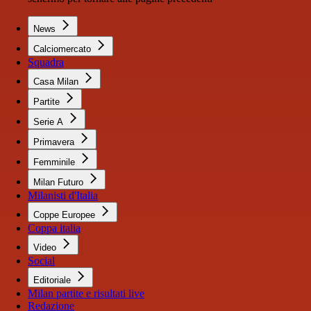
News
Calciomercato
Squadra
Casa Milan
Partite
Serie A
Primavera
Femminile
Milan Futuro
Milanisti d'Italia
Coppe Europee
Coppa italia
Video
Social
Editoriale
Milan partite e risultati live
Redazione