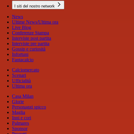
I siti del nostro network
News
Ultime News/Ultima ora
Live Blog
Conferenze Stampa
Interviste post partita
Interviste pre partita
Gossip e curiosità
Infortuni
Fantacalcio
Calciomercato
Scenari
Ufficialità
Ultima ora
Casa Milan
Glorie
Personaggi spicco
Maglia
Inni e cori
Palmares
Sponsor
Progetti