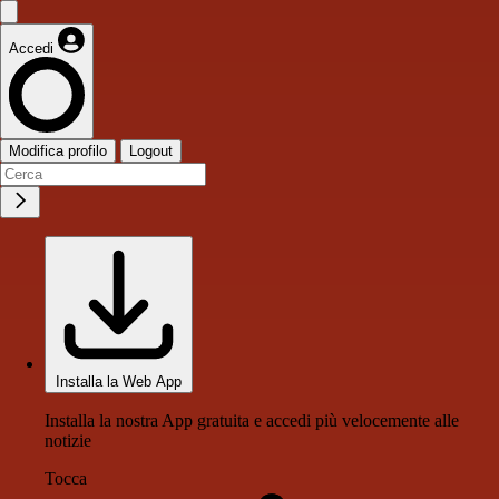
Accedi
Modifica profilo
Logout
Installa la Web App
Installa la nostra App gratuita e accedi più velocemente alle
notizie
Tocca