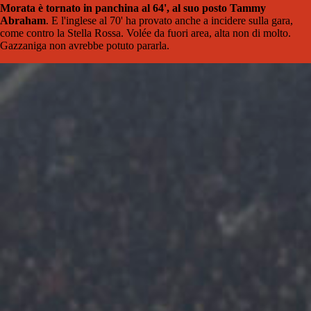
Morata è tornato in panchina al 64', al suo posto Tammy
Abraham
. E l'inglese al 70' ha provato anche a incidere sulla gara,
come contro la Stella Rossa. Volée da fuori area, alta non di molto.
Gazzaniga non avrebbe potuto pararla.