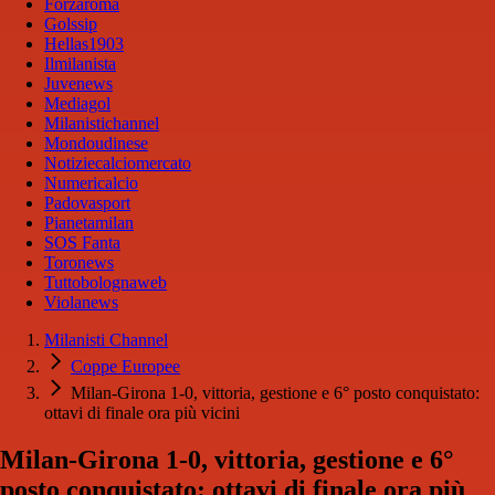
Forzaroma
Golssip
Hellas1903
Ilmilanista
Juvenews
Mediagol
Milanistichannel
Mondoudinese
Notiziecalciomercato
Numericalcio
Padovasport
Pianetamilan
SOS Fanta
Toronews
Tuttobolognaweb
Violanews
Milanisti Channel
Coppe Europee
Milan-Girona 1-0, vittoria, gestione e 6° posto conquistato:
ottavi di finale ora più vicini
Milan-Girona 1-0, vittoria, gestione e 6°
posto conquistato: ottavi di finale ora più