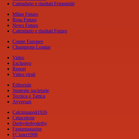
Calendario e risultati Femminile
Milan Futuro
Rosa Futuro
News Futuro
Calendario e risultati Futuro
Coppe Europee
Champions League
Video
Esclusivo
Report
Video virali
Editoriale
Strategie societarie
Tecnica e Tattica
Avversari
Calcionapoli1926
Cittaceleste
Derbyderbyderby
Fantamagazine
FCInter1908