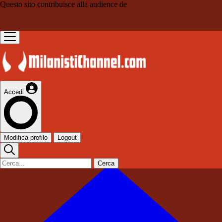
Questo sito contribuisce alla audience de
Accedi
Modifica profilo
Logout
Cerca