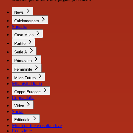
News
Calciomercato
Squadra
Casa Milan
Partite
Serie A
Primavera
Femminile
Milan Futuro
Milanisti d'Italia
Coppe Europee
Coppa italia
Video
Social
Editoriale
Milan partite e risultati live
Redazione