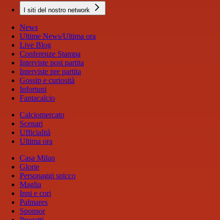
I siti del nostro network
News
Ultime News/Ultima ora
Live Blog
Conferenze Stampa
Interviste post partita
Interviste pre partita
Gossip e curiosità
Infortuni
Fantacalcio
Calciomercato
Scenari
Ufficialità
Ultima ora
Casa Milan
Glorie
Personaggi spicco
Maglia
Inni e cori
Palmares
Sponsor
Progetti