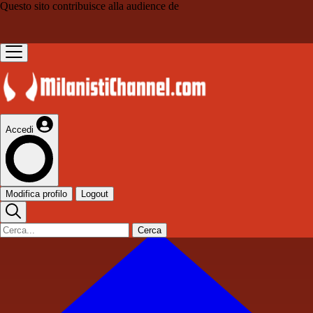
Questo sito contribuisce alla audience de
Accedi
Modifica profilo
Logout
Cerca