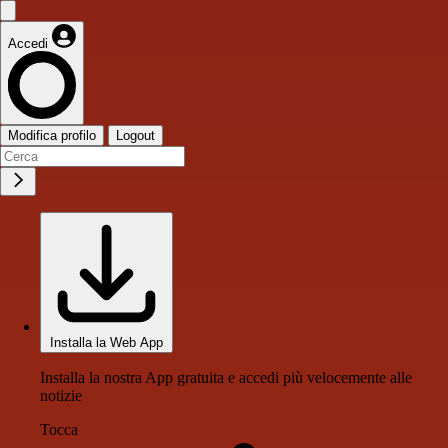
Accedi
Modifica profilo
Logout
Installa la Web App
Installa la nostra App gratuita e accedi più velocemente alle
notizie
Tocca