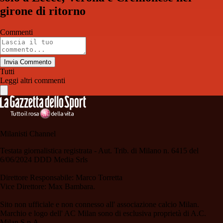
girone di ritorno
Commenti
Invia Commento
Tutti
Leggi altri commenti
Milanisti Channel
Testata giornalistica registrata - Aut. Trib. di Milano n. 6415 del
6/06/2024 DDD Media Srls
Direttore Responsabile: Marco Torretta
Vice Direttore: Max Bambara.
Sito non ufficiale e non connesso all' associazione calcio Milan.
Marchio e logo dell' AC Milan sono di esclusiva proprietà di A.C.
Milan S.p.A.