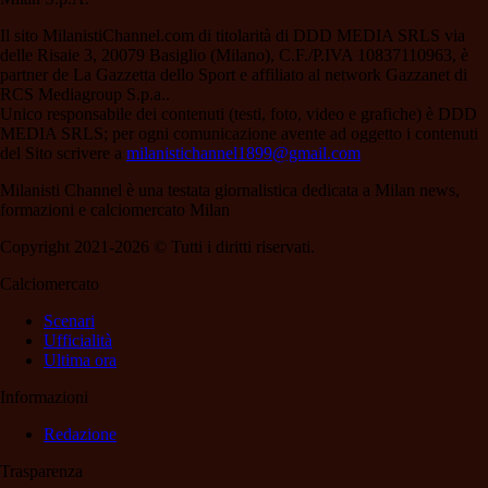
Il sito MilanistiChannel.com di titolarità di DDD MEDIA SRLS via
delle Risaie 3, 20079 Basiglio (Milano), C.F./P.IVA 10837110963, è
partner de La Gazzetta dello Sport e affiliato al network Gazzanet di
RCS Mediagroup S.p.a..
Unico responsabile dei contenuti (testi, foto, video e grafiche) è DDD
MEDIA SRLS; per ogni comunicazione avente ad oggetto i contenuti
del Sito scrivere a
milanistichannel1899@gmail.com
Milanisti Channel è una testata giornalistica dedicata a Milan news,
formazioni e calciomercato Milan
Copyright 2021-2026 © Tutti i diritti riservati.
Calciomercato
Scenari
Ufficialità
Ultima ora
Informazioni
Redazione
Trasparenza