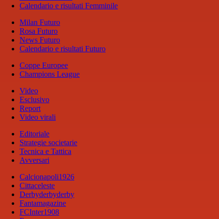
Calendario e risultati Femminile
Milan Futuro
Rosa Futuro
News Futuro
Calendario e risultati Futuro
Coppe Europee
Champions League
Video
Esclusivo
Report
Video virali
Editoriale
Strategie societarie
Tecnica e Tattica
Avversari
Calcionapoli1926
Cittaceleste
Derbyderbyderby
Fantamagazine
FCInter1908