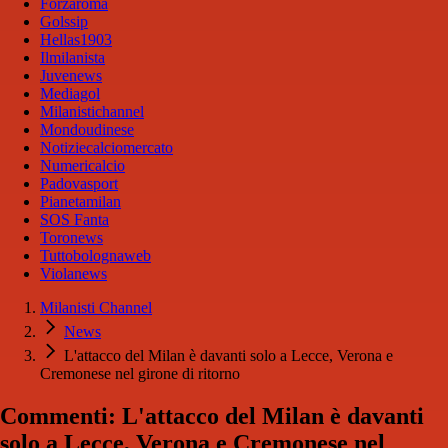
Forzaroma
Golssip
Hellas1903
Ilmilanista
Juvenews
Mediagol
Milanistichannel
Mondoudinese
Notiziecalciomercato
Numericalcio
Padovasport
Pianetamilan
SOS Fanta
Toronews
Tuttobolognaweb
Violanews
Milanisti Channel
News
L'attacco del Milan è davanti solo a Lecce, Verona e
Cremonese nel girone di ritorno
Commenti: L'attacco del Milan è davanti
solo a Lecce, Verona e Cremonese nel