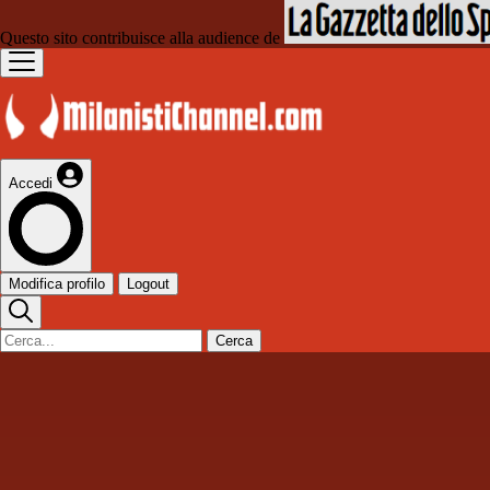
Questo sito contribuisce alla audience de
Accedi
Modifica profilo
Logout
Cerca