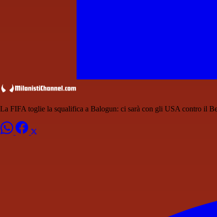
La FIFA toglie la squalifica a Balogun: ci sarà con gli USA contro il B