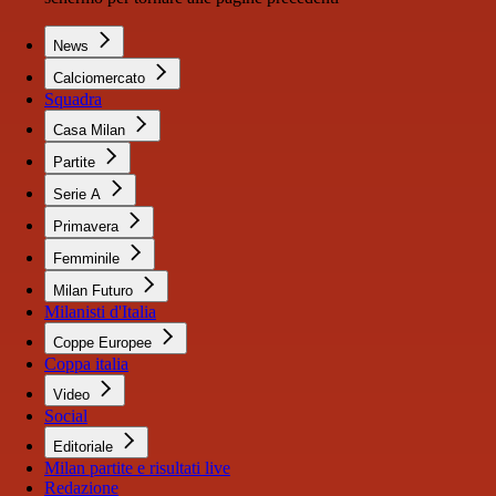
News
Calciomercato
Squadra
Casa Milan
Partite
Serie A
Primavera
Femminile
Milan Futuro
Milanisti d'Italia
Coppe Europee
Coppa italia
Video
Social
Editoriale
Milan partite e risultati live
Redazione