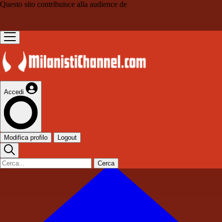
Questo sito contribuisce alla audience de
Accedi
Modifica profilo
Logout
Cerca