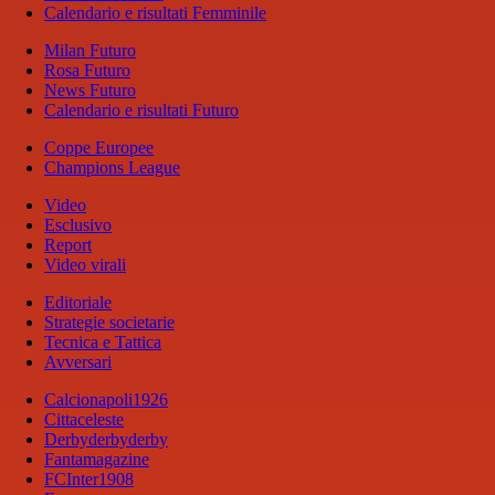
Calendario e risultati Femminile
Milan Futuro
Rosa Futuro
News Futuro
Calendario e risultati Futuro
Coppe Europee
Champions League
Video
Esclusivo
Report
Video virali
Editoriale
Strategie societarie
Tecnica e Tattica
Avversari
Calcionapoli1926
Cittaceleste
Derbyderbyderby
Fantamagazine
FCInter1908