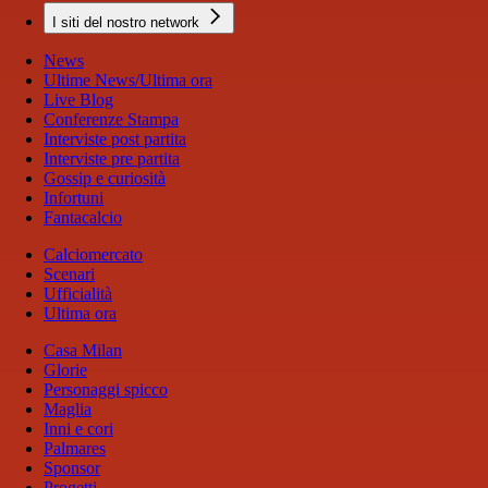
I siti del nostro network
News
Ultime News/Ultima ora
Live Blog
Conferenze Stampa
Interviste post partita
Interviste pre partita
Gossip e curiosità
Infortuni
Fantacalcio
Calciomercato
Scenari
Ufficialità
Ultima ora
Casa Milan
Glorie
Personaggi spicco
Maglia
Inni e cori
Palmares
Sponsor
Progetti