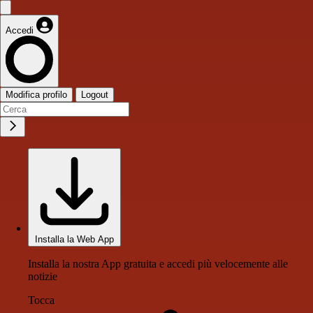
Accedi
Modifica profilo
Logout
Installa la Web App
Installa la nostra App gratuita e accedi più velocemente alle
notizie
Tocca