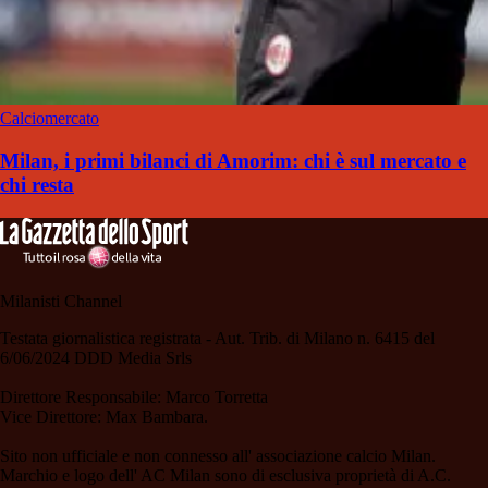
Calciomercato
Milan, i primi bilanci di Amorim: chi è sul mercato e
chi resta
Milanisti Channel
Testata giornalistica registrata - Aut. Trib. di Milano n. 6415 del
6/06/2024 DDD Media Srls
Direttore Responsabile: Marco Torretta
Vice Direttore: Max Bambara.
Sito non ufficiale e non connesso all' associazione calcio Milan.
Marchio e logo dell' AC Milan sono di esclusiva proprietà di A.C.