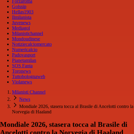
Forzaroma
Golssip
Hellas1903
Ilmilanista
Juvenews
Mediagol
Milanistichannel
Mondoudinese
Notiziecalciomercato
Numericalcio
Padovasport
Pianetamilan
SOS Fanta
Toronews
Tuttobolognaweb
Violanews
Milanisti Channel
News
Mondiale 2026, stasera tocca al Brasile di Ancelotti contro la
Norvegia di Haaland
Mondiale 2026, stasera tocca al Brasile di
Ancelotti contro la Norvegia di Haaland