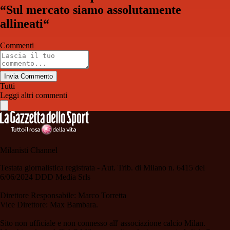
“Sul mercato siamo assolutamente
allineati“
Commenti
Invia Commento
Tutti
Leggi altri commenti
Milanisti Channel
Testata giornalistica registrata - Aut. Trib. di Milano n. 6415 del
6/06/2024 DDD Media Srls
Direttore Responsabile: Marco Torretta
Vice Direttore: Max Bambara.
Sito non ufficiale e non connesso all' associazione calcio Milan.