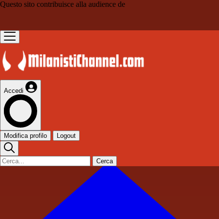
Questo sito contribuisce alla audience de
Accedi
Modifica profilo
Logout
Cerca