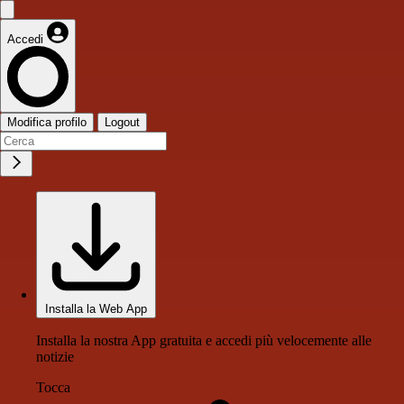
Accedi
Modifica profilo
Logout
Installa la Web App
Installa la nostra App gratuita e accedi più velocemente alle
notizie
Tocca