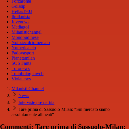
Forzaroma
Golssip
Hellas1903
Ilmilanista
Juvenews
Mediagol
Milanistichannel
Mondoudinese
Notiziecalciomercato
Numericalcio
Padovasport
Pianetamilan
SOS Fanta
Toronews
Tuttobolognaweb
Violanews
Milanisti Channel
News
Interviste pre partita
Tare prima di Sassuolo-Milan: “Sul mercato siamo
assolutamente allineati“
Commenti: Tare prima di Sassuolo-Milan: