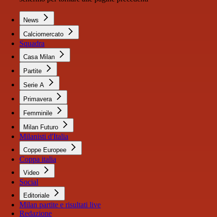
News
Calciomercato
Squadra
Casa Milan
Partite
Serie A
Primavera
Femminile
Milan Futuro
Milanisti d'Italia
Coppe Europee
Coppa italia
Video
Social
Editoriale
Milan partite e risultati live
Redazione