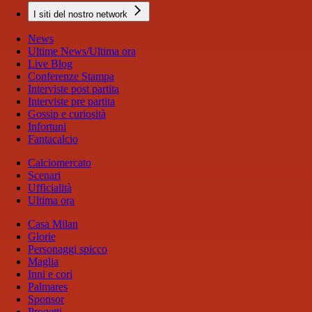
I siti del nostro network
News
Ultime News/Ultima ora
Live Blog
Conferenze Stampa
Interviste post partita
Interviste pre partita
Gossip e curiosità
Infortuni
Fantacalcio
Calciomercato
Scenari
Ufficialità
Ultima ora
Casa Milan
Glorie
Personaggi spicco
Maglia
Inni e cori
Palmares
Sponsor
Progetti