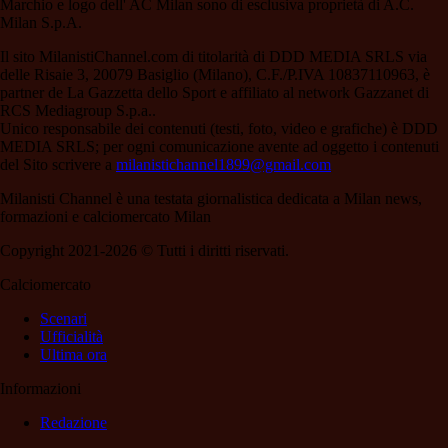
Marchio e logo dell' AC Milan sono di esclusiva proprietà di A.C.
Milan S.p.A.
Il sito MilanistiChannel.com di titolarità di DDD MEDIA SRLS via
delle Risaie 3, 20079 Basiglio (Milano), C.F./P.IVA 10837110963, è
partner de La Gazzetta dello Sport e affiliato al network Gazzanet di
RCS Mediagroup S.p.a..
Unico responsabile dei contenuti (testi, foto, video e grafiche) è DDD
MEDIA SRLS; per ogni comunicazione avente ad oggetto i contenuti
del Sito scrivere a
milanistichannel1899@gmail.com
Milanisti Channel è una testata giornalistica dedicata a Milan news,
formazioni e calciomercato Milan
Copyright 2021-2026 © Tutti i diritti riservati.
Calciomercato
Scenari
Ufficialità
Ultima ora
Informazioni
Redazione