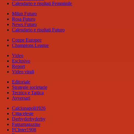
Calendario e risultati Femminile
Milan Futuro
Rosa Futuro
News Futuro
Calendario e risultati Futuro
Coppe Europee
Champions League
Video
Esclusivo
Report
Video virali
Editoriale
Strategie societarie
Tecnica e Tattica
Avversari
Calcionapoli1926
Cittaceleste
Derbyderbyderby
Fantamagazine
FCInter1908