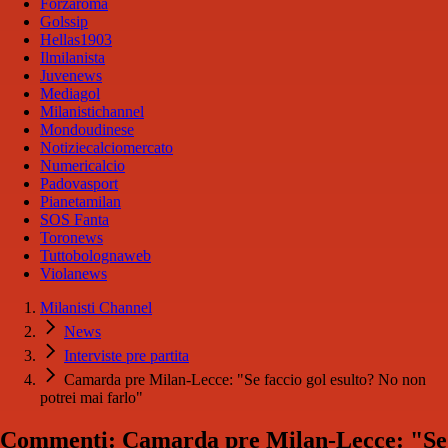
Forzaroma
Golssip
Hellas1903
Ilmilanista
Juvenews
Mediagol
Milanistichannel
Mondoudinese
Notiziecalciomercato
Numericalcio
Padovasport
Pianetamilan
SOS Fanta
Toronews
Tuttobolognaweb
Violanews
Milanisti Channel
News
Interviste pre partita
Camarda pre Milan-Lecce: "Se faccio gol esulto? No non
potrei mai farlo"
Commenti: Camarda pre Milan-Lecce: "Se