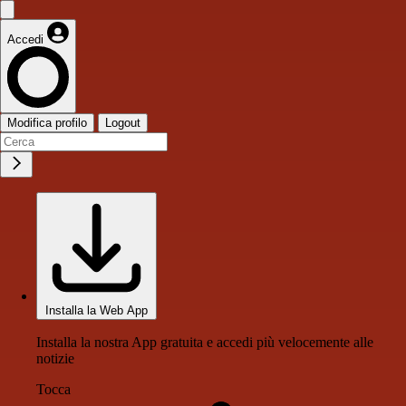
Accedi
Modifica profilo
Logout
Installa la Web App
Installa la nostra App gratuita e accedi più velocemente alle
notizie
Tocca