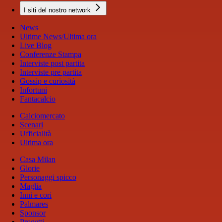
I siti del nostro network
News
Ultime News/Ultima ora
Live Blog
Conferenze Stampa
Interviste post partita
Interviste pre partita
Gossip e curiosità
Infortuni
Fantacalcio
Calciomercato
Scenari
Ufficialità
Ultima ora
Casa Milan
Glorie
Personaggi spicco
Maglia
Inni e cori
Palmares
Sponsor
Progetti