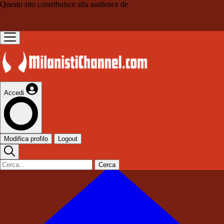
Questo sito contribuisce alla audience de
Accedi
Modifica profilo
Logout
Cerca