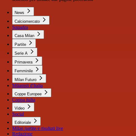
News
Calciomercato
Squadra
Casa Milan
Partite
Serie A
Primavera
Femminile
Milan Futuro
Milanisti d'Italia
Coppe Europee
Coppa italia
Video
Social
Editoriale
Milan partite e risultati live
Redazione