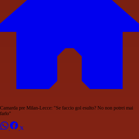
Camarda pre Milan-Lecce: "Se faccio gol esulto? No non potrei mai
farlo"