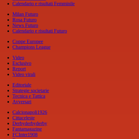
Calendario e risultati Femminile
Milan Futuro
Rosa Futuro
News Futuro
Calendario e risultati Futuro
Coppe Europee
Champions League
Video
Esclusivo
Report
Video virali
Editoriale
Strategie societarie
Tecnica e Tattica
Avversari
Calcionapoli1926
Cittaceleste
Derbyderbyderby
Fantamagazine
FCInter1908