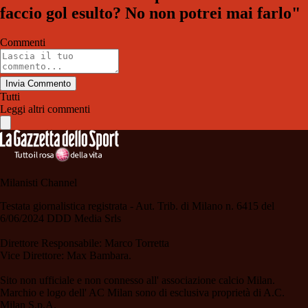
faccio gol esulto? No non potrei mai farlo"
Commenti
Invia Commento
Tutti
Leggi altri commenti
Milanisti Channel
Testata giornalistica registrata - Aut. Trib. di Milano n. 6415 del
6/06/2024 DDD Media Srls
Direttore Responsabile: Marco Torretta
Vice Direttore: Max Bambara.
Sito non ufficiale e non connesso all' associazione calcio Milan.
Marchio e logo dell' AC Milan sono di esclusiva proprietà di A.C.
Milan S.p.A.