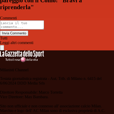
pareggio con il Como: "Bravi a
riprenderla"
Commenti
Invia Commento
Tutti
Leggi altri commenti
Milanisti Channel
Testata giornalistica registrata - Aut. Trib. di Milano n. 6415 del
6/06/2024 DDD Media Srls
Direttore Responsabile: Marco Torretta
Vice Direttore: Max Bambara.
Sito non ufficiale e non connesso all' associazione calcio Milan.
Marchio e logo dell' AC Milan sono di esclusiva proprietà di A.C.