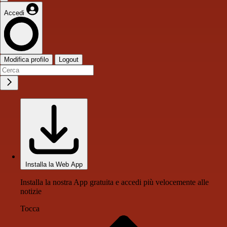
Accedi
Modifica profilo
Logout
Installa la Web App
Installa la nostra App gratuita e accedi più velocemente alle
notizie
Tocca