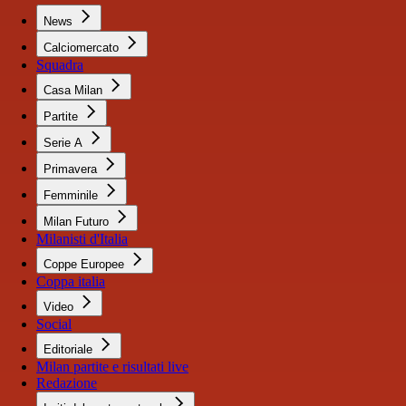
News
Calciomercato
Squadra
Casa Milan
Partite
Serie A
Primavera
Femminile
Milan Futuro
Milanisti d'Italia
Coppe Europee
Coppa italia
Video
Social
Editoriale
Milan partite e risultati live
Redazione