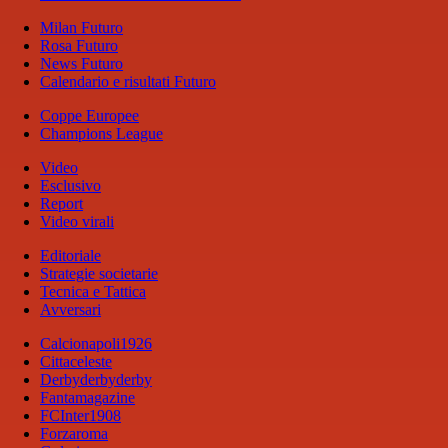
Milan Futuro
Rosa Futuro
News Futuro
Calendario e risultati Futuro
Coppe Europee
Champions League
Video
Esclusivo
Report
Video virali
Editoriale
Strategie societarie
Tecnica e Tattica
Avversari
Calcionapoli1926
Cittaceleste
Derbyderbyderby
Fantamagazine
FCInter1908
Forzaroma