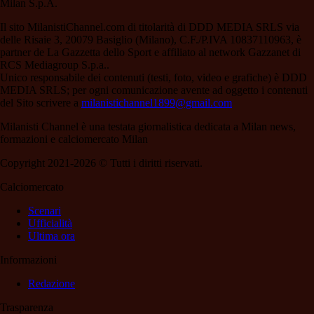
Milan S.p.A.
Il sito MilanistiChannel.com di titolarità di DDD MEDIA SRLS via
delle Risaie 3, 20079 Basiglio (Milano), C.F./P.IVA 10837110963, è
partner de La Gazzetta dello Sport e affiliato al network Gazzanet di
RCS Mediagroup S.p.a..
Unico responsabile dei contenuti (testi, foto, video e grafiche) è DDD
MEDIA SRLS; per ogni comunicazione avente ad oggetto i contenuti
del Sito scrivere a
milanistichannel1899@gmail.com
Milanisti Channel è una testata giornalistica dedicata a Milan news,
formazioni e calciomercato Milan
Copyright 2021-2026 © Tutti i diritti riservati.
Calciomercato
Scenari
Ufficialità
Ultima ora
Informazioni
Redazione
Trasparenza