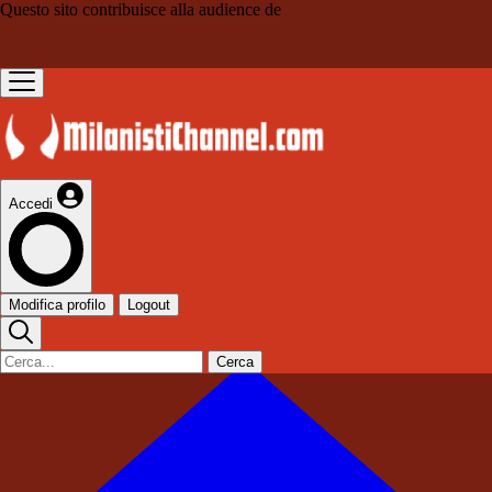
Questo sito contribuisce alla audience de
Accedi
Modifica profilo
Logout
Cerca