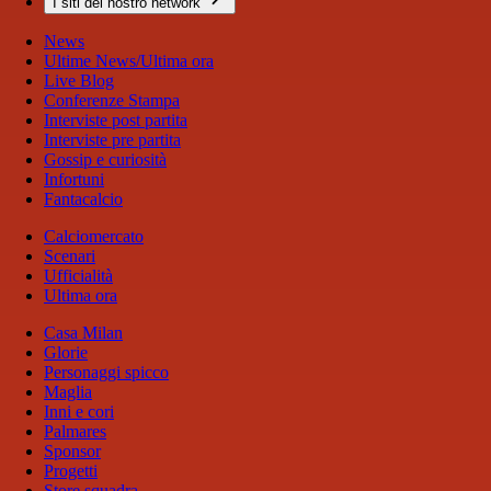
I siti del nostro network
News
Ultime News/Ultima ora
Live Blog
Conferenze Stampa
Interviste post partita
Interviste pre partita
Gossip e curiosità
Infortuni
Fantacalcio
Calciomercato
Scenari
Ufficialità
Ultima ora
Casa Milan
Glorie
Personaggi spicco
Maglia
Inni e cori
Palmares
Sponsor
Progetti
Store squadra