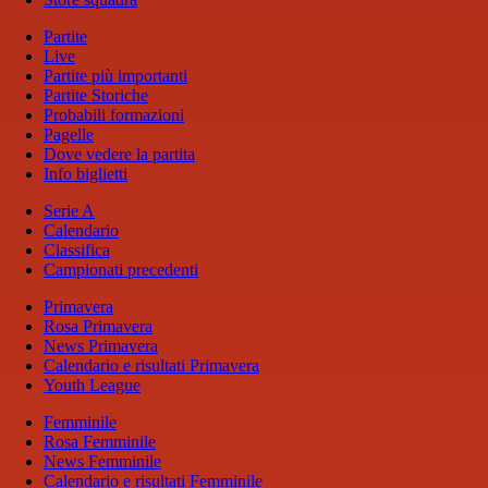
Partite
Live
Partite più importanti
Partite Storiche
Probabili formazioni
Pagelle
Dove vedere la partita
Info biglietti
Serie A
Calendario
Classifica
Campionati precedenti
Primavera
Rosa Primavera
News Primavera
Calendario e risultati Primavera
Youth League
Femminile
Rosa Femminile
News Femminile
Calendario e risultati Femminile