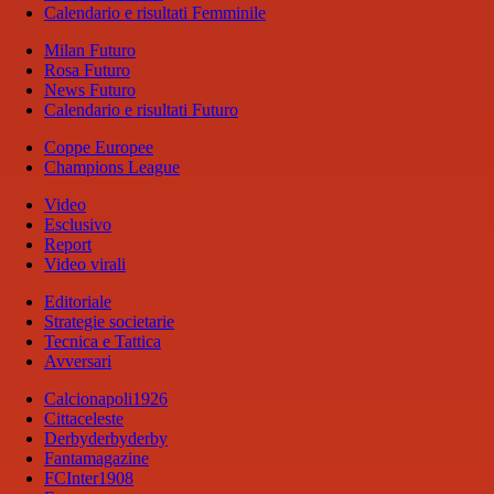
Calendario e risultati Femminile
Milan Futuro
Rosa Futuro
News Futuro
Calendario e risultati Futuro
Coppe Europee
Champions League
Video
Esclusivo
Report
Video virali
Editoriale
Strategie societarie
Tecnica e Tattica
Avversari
Calcionapoli1926
Cittaceleste
Derbyderbyderby
Fantamagazine
FCInter1908