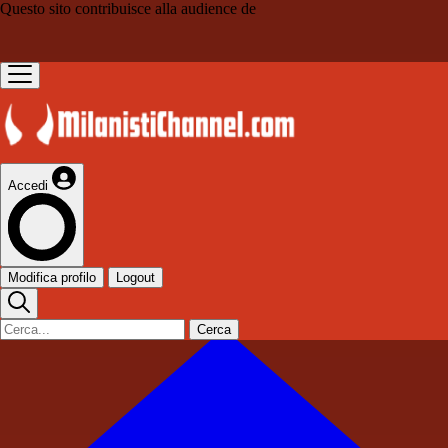
Questo sito contribuisce alla audience de
Accedi
Modifica profilo
Logout
Cerca