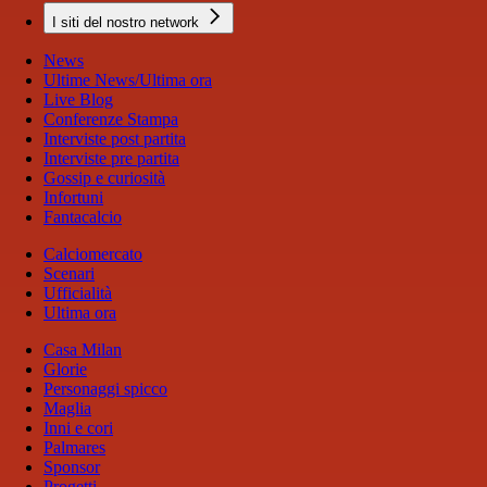
I siti del nostro network
News
Ultime News/Ultima ora
Live Blog
Conferenze Stampa
Interviste post partita
Interviste pre partita
Gossip e curiosità
Infortuni
Fantacalcio
Calciomercato
Scenari
Ufficialità
Ultima ora
Casa Milan
Glorie
Personaggi spicco
Maglia
Inni e cori
Palmares
Sponsor
Progetti