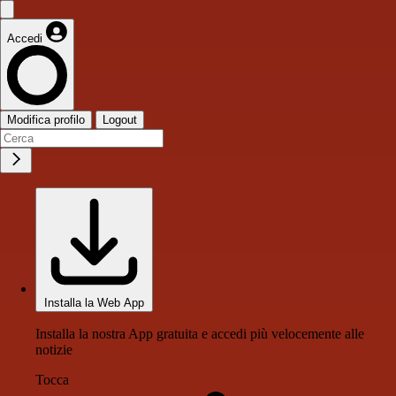
Accedi
Modifica profilo
Logout
Installa la Web App
Installa la nostra App gratuita e accedi più velocemente alle
notizie
Tocca