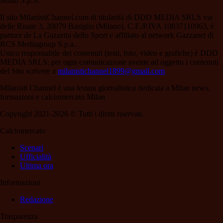
Milan S.p.A.
Il sito MilanistiChannel.com di titolarità di DDD MEDIA SRLS via
delle Risaie 3, 20079 Basiglio (Milano), C.F./P.IVA 10837110963, è
partner de La Gazzetta dello Sport e affiliato al network Gazzanet di
RCS Mediagroup S.p.a..
Unico responsabile dei contenuti (testi, foto, video e grafiche) è DDD
MEDIA SRLS; per ogni comunicazione avente ad oggetto i contenuti
del Sito scrivere a
milanistichannel1899@gmail.com
Milanisti Channel è una testata giornalistica dedicata a Milan news,
formazioni e calciomercato Milan
Copyright 2021-2026 © Tutti i diritti riservati.
Calciomercato
Scenari
Ufficialità
Ultima ora
Informazioni
Redazione
Trasparenza