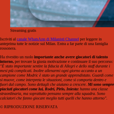
Streaming gratis
Iscriviti al
canale WhatsApp di Milanisti Channel
per leggere in
anteprima tutte le notizie sul Milan. Entra a far parte di una famiglia
rossonera.
Ha rivestito un ruolo
importante anche avere giocatori di talento
intorno,
per trovare la giusta motivazione e continuare il suo percorso
:
"È stato importante sentire la fiducia di Allegri e dello staff durante i
mesi più complicati. Inoltre allenarmi ogni giorno accanto a un
campione come Modric è stato un grande apprendistato. Guardi come
si muove, come interpreta le situazioni, come si comporta dentro e
fuori dal campo. Sono dettagli che aiutano a crescere.
Mi sono sempre
piaciuti giocatori come lui, Rodri, Pirlo, Iniesta:
hanno una classe
straordinaria, ma soprattutto pensano sempre alla squadra. Sono
calciatori che fanno giocare meglio tutti quelli che hanno attorno".
© RIPRODUZIONE RISERVATA