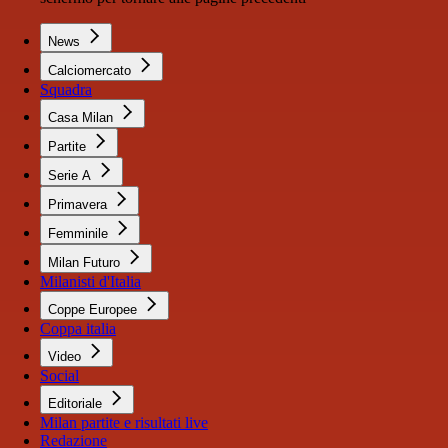
News
Calciomercato
Squadra
Casa Milan
Partite
Serie A
Primavera
Femminile
Milan Futuro
Milanisti d'Italia
Coppe Europee
Coppa italia
Video
Social
Editoriale
Milan partite e risultati live
Redazione