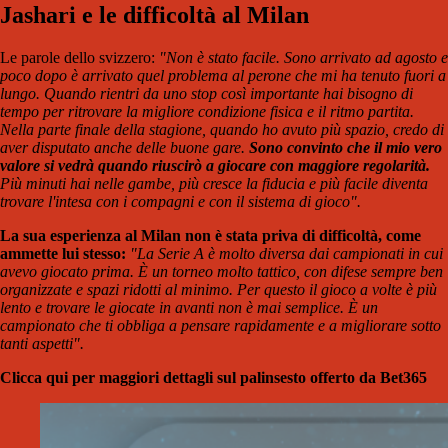
Jashari e le difficoltà al Milan
Le parole dello svizzero:
"Non è stato facile. Sono arrivato ad agosto e
poco dopo è arrivato quel problema al perone che mi ha tenuto fuori a
lungo. Quando rientri da uno stop così importante hai bisogno di
tempo per ritrovare la migliore condizione fisica e il ritmo partita.
Nella parte finale della stagione, quando ho avuto più spazio, credo di
aver disputato anche delle buone gare.
Sono convinto che il mio vero
valore si vedrà quando riuscirò a giocare con maggiore regolarità.
Più minuti hai nelle gambe, più cresce la fiducia e più facile diventa
trovare l'intesa con i compagni e con il sistema di gioco".
La sua esperienza al Milan non è stata priva di difficoltà, come
ammette lui stesso:
"La Serie A è molto diversa dai campionati in cui
avevo giocato prima. È un torneo molto tattico, con difese sempre ben
organizzate e spazi ridotti al minimo. Per questo il gioco a volte è più
lento e trovare le giocate in avanti non è mai semplice. È un
campionato che ti obbliga a pensare rapidamente e a migliorare sotto
tanti aspetti".
Clicca qui per maggiori dettagli sul palinsesto offerto da Bet365