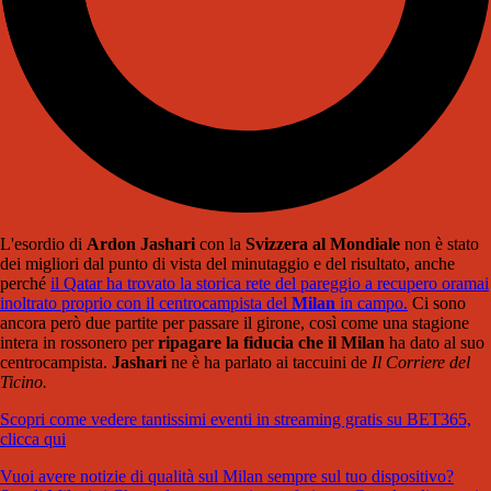
L'esordio di
Ardon Jashari
con la
Svizzera al Mondiale
non è stato
dei migliori dal punto di vista del minutaggio e del risultato, anche
perché
il Qatar ha trovato la storica rete del pareggio a recupero oramai
inoltrato proprio con il centrocampista del
Milan
in campo.
Ci sono
ancora però due partite per passare il girone, così come una stagione
intera in rossonero per
ripagare la fiducia che il Milan
ha dato al suo
centrocampista.
Jashari
ne è ha parlato ai taccuini de
Il Corriere del
Ticino.
Scopri come vedere tantissimi eventi in streaming gratis su BET365,
clicca qui
Vuoi avere notizie di qualità sul Milan sempre sul tuo dispositivo?