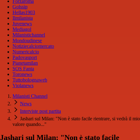
Forzaroma
Golssip
Hellas1903
Ilmilanista
Juvenews
Mediagol
Milanistichannel
Mondoudinese
Notiziecalciomercato
Numericalcio
Padovasport
Pianetamilan
SOS Fanta
Toronews
Tuttobolognaweb
Violanews
Milanisti Channel
News
Interviste post partita
Jashari sul Milan: "Non è stato facile rientrare, si vedrà il mio
valore quando..."
Jashari sul Milan: "Non è stato facile