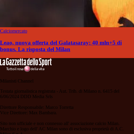
Calciomercato
Leao, nuova offerta del Galatasaray: 40 mln+5 di
bonus. La risposta del Milan
Milanisti Channel
Testata giornalistica registrata - Aut. Trib. di Milano n. 6415 del
6/06/2024 DDD Media Srls
Direttore Responsabile: Marco Torretta
Vice Direttore: Max Bambara.
Sito non ufficiale e non connesso all' associazione calcio Milan.
Marchio e logo dell' AC Milan sono di esclusiva proprietà di A.C.