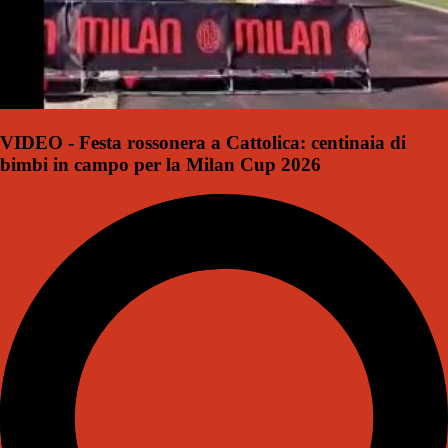
VIDEO - Festa rossonera a Cattolica: centinaia di
bimbi in campo per la Milan Cup 2026