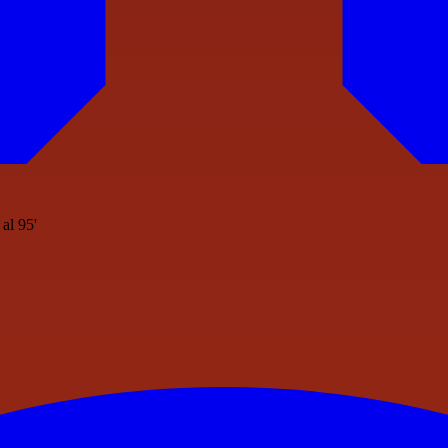
 al 95'