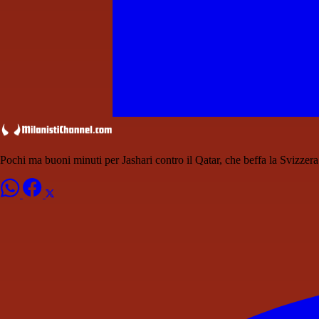
Pochi ma buoni minuti per Jashari contro il Qatar, che beffa la Svizzera