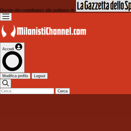
Questo sito contribuisce alla audience de
Accedi
Modifica profilo
Logout
Cerca