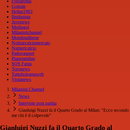
Forzaroma
Golssip
Hellas1903
Ilmilanista
Juvenews
Mediagol
Milanistichannel
Mondoudinese
Notiziecalciomercato
Numericalcio
Padovasport
Pianetamilan
SOS Fanta
Toronews
Tuttobolognaweb
Violanews
Milanisti Channel
News
Interviste post partita
Gianluigi Nuzzi fa il Quarto Grado al Milan: "Ecco secondo
me chi è il colpevole"
Gianluigi Nuzzi fa il Quarto Grado al