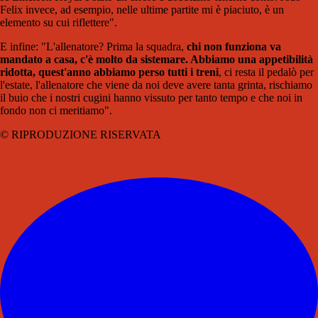
Felix invece, ad esempio, nelle ultime partite mi è piaciuto, è un
elemento su cui riflettere".
E infine: "L'allenatore? Prima la squadra,
chi non funziona va
mandato a casa, c'è molto da sistemare. Abbiamo una appetibilità
ridotta, quest'anno abbiamo perso tutti i treni
, ci resta il pedalò per
l'estate, l'allenatore che viene da noi deve avere tanta grinta, rischiamo
il buio che i nostri cugini hanno vissuto per tanto tempo e che noi in
fondo non ci meritiamo".
© RIPRODUZIONE RISERVATA