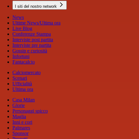
I siti del nostro network
News
Ultime News/Ultima ora
Live Blog
Conferenze Stampa
Interviste post partita
Interviste pre partita
Gossip e curiosità
Infortuni
Fantacalcio
Calciomercato
Scenari
Ufficialità
Ultima ora
Casa Milan
Glorie
Personaggi spicco
Maglia
Inni e cori
Palmares
Sponsor
Progetti