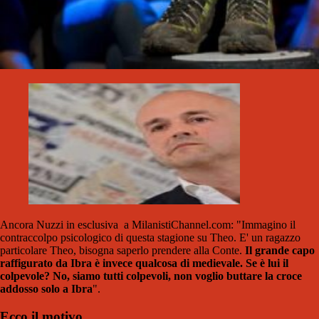
Ancora Nuzzi in esclusiva a MilanistiChannel.com: "Immagino il
contraccolpo psicologico di questa stagione su Theo. E' un ragazzo
particolare Theo, bisogna saperlo prendere alla Conte.
Il grande capo
raffigurato da Ibra è invece qualcosa di medievale. Se è lui il
colpevole? No, siamo tutti colpevoli, non voglio buttare la croce
addosso solo a Ibra
".
Ecco il motivo...