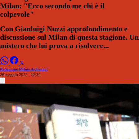
Milan: "Ecco secondo me chi è il
colpevole"
Con Gianluigi Nuzzi approfondimento e
discussione sul Milan di questa stagione. Un
mistero che lui prova a risolvere...
Redazione Milanistichannel
26 maggio 2025 - 12:30