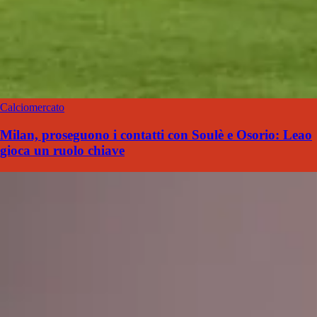
Calciomercato
Milan, proseguono i contatti con Soulè e Osorio: Leao
gioca un ruolo chiave