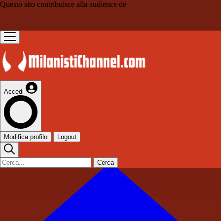
Questo sito contribuisce alla audience de
Accedi
Modifica profilo
Logout
Cerca