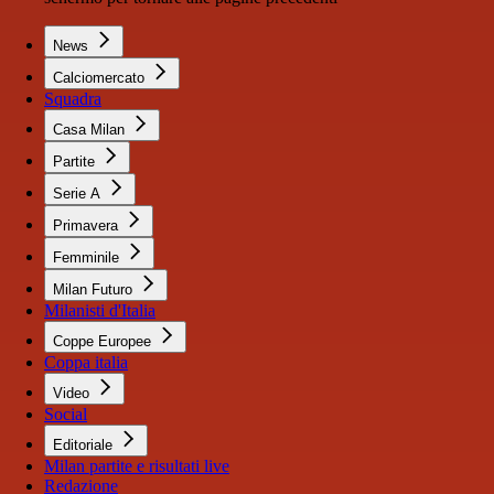
News
Calciomercato
Squadra
Casa Milan
Partite
Serie A
Primavera
Femminile
Milan Futuro
Milanisti d'Italia
Coppe Europee
Coppa italia
Video
Social
Editoriale
Milan partite e risultati live
Redazione