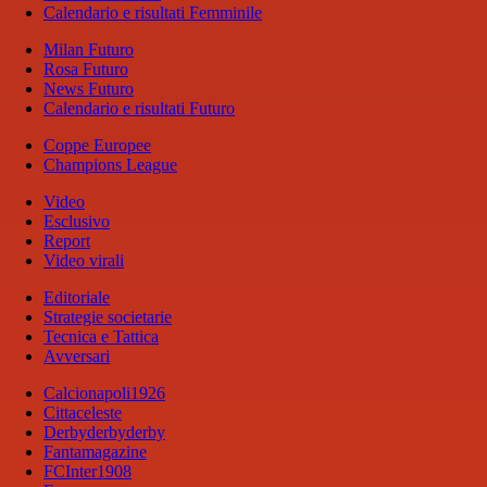
Calendario e risultati Femminile
Milan Futuro
Rosa Futuro
News Futuro
Calendario e risultati Futuro
Coppe Europee
Champions League
Video
Esclusivo
Report
Video virali
Editoriale
Strategie societarie
Tecnica e Tattica
Avversari
Calcionapoli1926
Cittaceleste
Derbyderbyderby
Fantamagazine
FCInter1908