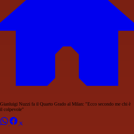
Gianluigi Nuzzi fa il Quarto Grado al Milan: "Ecco secondo me chi è
il colpevole"