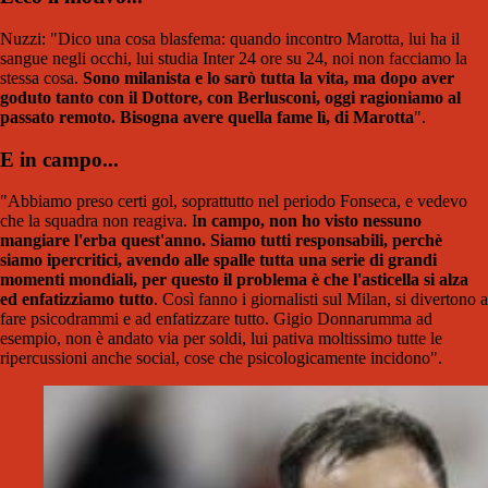
Nuzzi: "Dico una cosa blasfema: quando incontro Marotta, lui ha il
sangue negli occhi, lui studia Inter 24 ore su 24, noi non facciamo la
stessa cosa.
Sono milanista e lo sarò tutta la vita, ma dopo aver
goduto tanto con il Dottore, con Berlusconi, oggi ragioniamo al
passato remoto. Bisogna avere quella fame lì, di Marotta
".
E in campo...
"Abbiamo preso certi gol, soprattutto nel periodo Fonseca, e vedevo
che la squadra non reagiva. I
n campo, non ho visto nessuno
mangiare l'erba quest'anno. Siamo tutti responsabili, perchè
siamo ipercritici, avendo alle spalle tutta una serie di grandi
momenti mondiali, per questo il problema è che l'asticella si alza
ed enfatizziamo tutto
. Così fanno i giornalisti sul Milan, si divertono a
fare psicodrammi e ad enfatizzare tutto. Gigio Donnarumma ad
esempio, non è andato via per soldi, lui pativa moltissimo tutte le
ripercussioni anche social, cose che psicologicamente incidono".