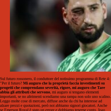
Sul futuro rossonero, il conduttore del notissimo programma di Rete 4:
"Per il futuro?
Mi auguro che la proprietà faccia investimenti su
progetti che comprendano severità, rigore, mi auguro che Tare
abbia gli attributi che servono
, mi auguro si tengano elementi
importanti, se no altrimenti scendiamo una rampa non solo uno scalino.
Leggo molte cose di mercato, diffuse anche da chi ha interesse ad
alzare prezzi e quotazioni, però noi abbiamo signori giocatori. Anche
se Emerson Royal è stato un errore e dobbiamo tenerne conto. Joao