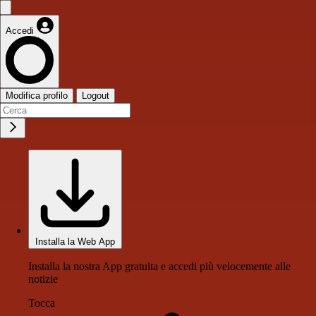
Accedi
Modifica profilo
Logout
Installa la Web App
Installa la nostra App gratuita e accedi più velocemente alle
notizie
Tocca