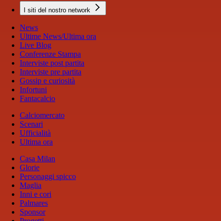
I siti del nostro network
News
Ultime News/Ultima ora
Live Blog
Conferenze Stampa
Interviste post partita
Interviste pre partita
Gossip e curiosità
Infortuni
Fantacalcio
Calciomercato
Scenari
Ufficialità
Ultima ora
Casa Milan
Glorie
Personaggi spicco
Maglia
Inni e cori
Palmares
Sponsor
Progetti