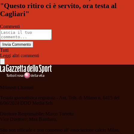
"Questo ritiro ci è servito, ora testa al
Cagliari"
Commenti
Invia Commento
Tutti
Leggi altri commenti
Milanisti Channel
Testata giornalistica registrata - Aut. Trib. di Milano n. 6415 del
6/06/2024 DDD Media Srls
Direttore Responsabile: Marco Torretta
Vice Direttore: Max Bambara.
Sito non ufficiale e non connesso all' associazione calcio Milan.