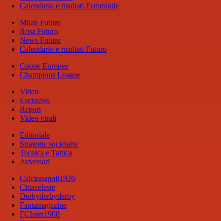
Calendario e risultati Femminile
Milan Futuro
Rosa Futuro
News Futuro
Calendario e risultati Futuro
Coppe Europee
Champions League
Video
Esclusivo
Report
Video virali
Editoriale
Strategie societarie
Tecnica e Tattica
Avversari
Calcionapoli1926
Cittaceleste
Derbyderbyderby
Fantamagazine
FCInter1908