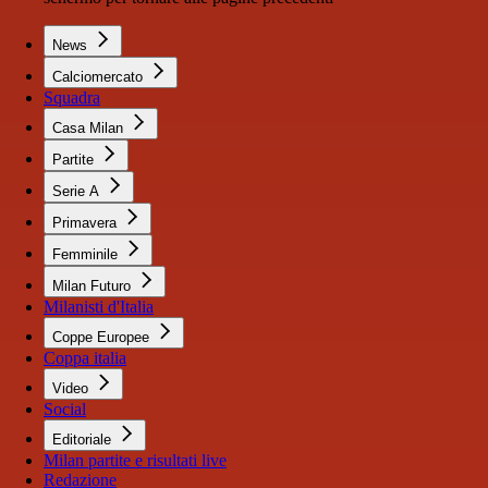
News
Calciomercato
Squadra
Casa Milan
Partite
Serie A
Primavera
Femminile
Milan Futuro
Milanisti d'Italia
Coppe Europee
Coppa italia
Video
Social
Editoriale
Milan partite e risultati live
Redazione