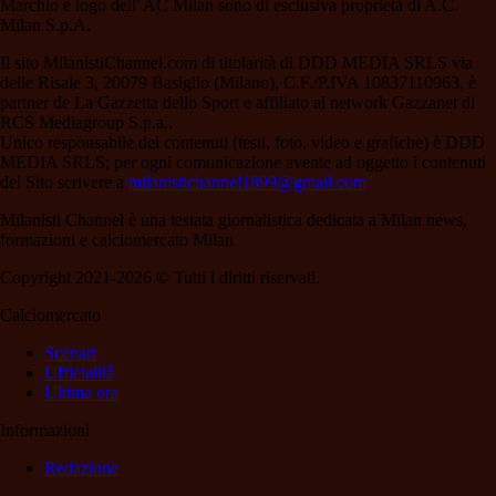
Marchio e logo dell' AC Milan sono di esclusiva proprietà di A.C.
Milan S.p.A.
Il sito MilanistiChannel.com di titolarità di DDD MEDIA SRLS via
delle Risaie 3, 20079 Basiglio (Milano), C.F./P.IVA 10837110963, è
partner de La Gazzetta dello Sport e affiliato al network Gazzanet di
RCS Mediagroup S.p.a..
Unico responsabile dei contenuti (testi, foto, video e grafiche) è DDD
MEDIA SRLS; per ogni comunicazione avente ad oggetto i contenuti
del Sito scrivere a
milanistichannel1899@gmail.com
Milanisti Channel è una testata giornalistica dedicata a Milan news,
formazioni e calciomercato Milan
Copyright 2021-2026 © Tutti i diritti riservati.
Calciomercato
Scenari
Ufficialità
Ultima ora
Informazioni
Redazione