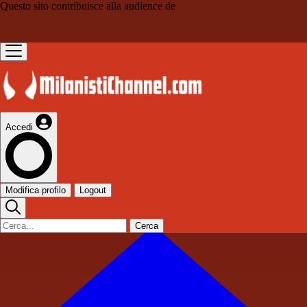
Questo sito contribuisce alla audience de
Accedi
Modifica profilo
Logout
Cerca