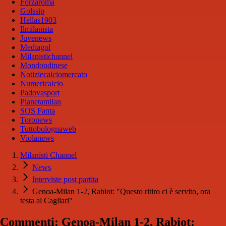
Forzaroma
Golssip
Hellas1903
Ilmilanista
Juvenews
Mediagol
Milanistichannel
Mondoudinese
Notiziecalciomercato
Numericalcio
Padovasport
Pianetamilan
SOS Fanta
Toronews
Tuttobolognaweb
Violanews
Milanisti Channel
News
Interviste post partita
Genoa-Milan 1-2, Rabiot: "Questo ritiro ci è servito, ora
testa al Cagliari"
Commenti: Genoa-Milan 1-2, Rabiot: