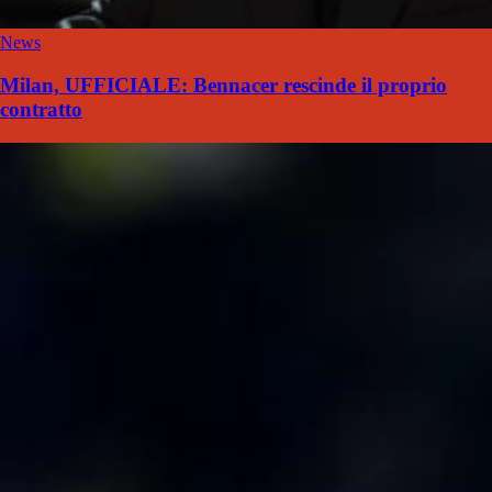
News
Milan, UFFICIALE: Bennacer rescinde il proprio
contratto