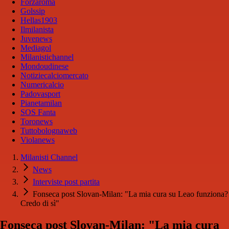
Forzaroma
Golssip
Hellas1903
Ilmilanista
Juvenews
Mediagol
Milanistichannel
Mondoudinese
Notiziecalciomercato
Numericalcio
Padovasport
Pianetamilan
SOS Fanta
Toronews
Tuttobolognaweb
Violanews
Milanisti Channel
News
Interviste post partita
Fonseca post Slovan-Milan: "La mia cura su Leao funziona?
Credo di sì"
Fonseca post Slovan-Milan: "La mia cura