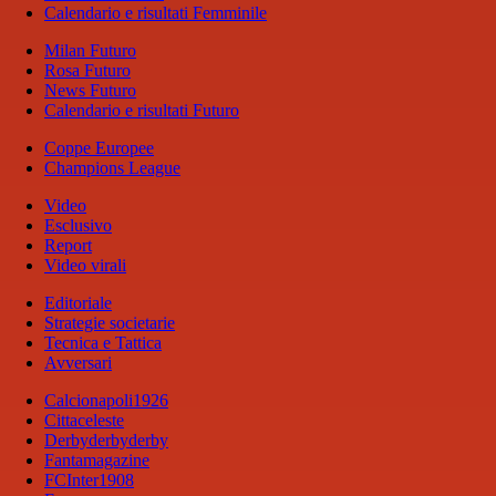
Calendario e risultati Femminile
Milan Futuro
Rosa Futuro
News Futuro
Calendario e risultati Futuro
Coppe Europee
Champions League
Video
Esclusivo
Report
Video virali
Editoriale
Strategie societarie
Tecnica e Tattica
Avversari
Calcionapoli1926
Cittaceleste
Derbyderbyderby
Fantamagazine
FCInter1908