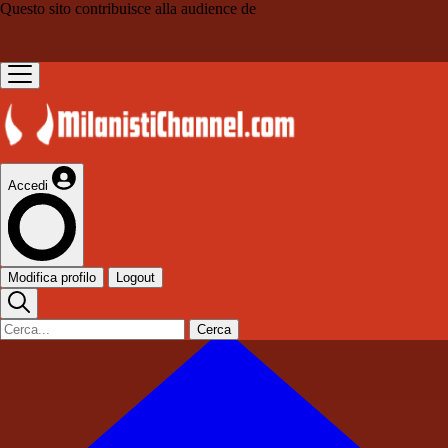
Questo sito contribuisce alla audience de
Accedi
Modifica profilo
Logout
Cerca