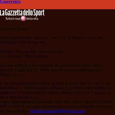
Guerreiro
Milanisti Channel
Testata giornalistica registrata - Aut. Trib. di Milano n. 6415 del
6/06/2024 DDD Media Srls
Direttore Responsabile: Marco Torretta
Vice Direttore: Max Bambara.
Sito non ufficiale e non connesso all' associazione calcio Milan.
Marchio e logo dell' AC Milan sono di esclusiva proprietà di A.C.
Milan S.p.A.
Il sito MilanistiChannel.com di titolarità di DDD MEDIA SRLS via
delle Risaie 3, 20079 Basiglio (Milano), C.F./P.IVA 10837110963, è
partner de La Gazzetta dello Sport e affiliato al network Gazzanet di
RCS Mediagroup S.p.a..
Unico responsabile dei contenuti (testi, foto, video e grafiche) è DDD
MEDIA SRLS; per ogni comunicazione avente ad oggetto i contenuti
del Sito scrivere a
milanistichannel1899@gmail.com