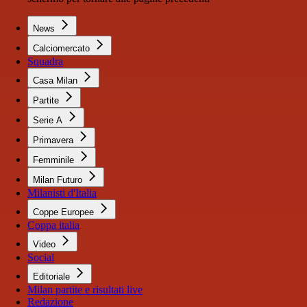
News
Calciomercato
Squadra
Casa Milan
Partite
Serie A
Primavera
Femminile
Milan Futuro
Milanisti d'Italia
Coppe Europee
Coppa italia
Video
Social
Editoriale
Milan partite e risultati live
Redazione