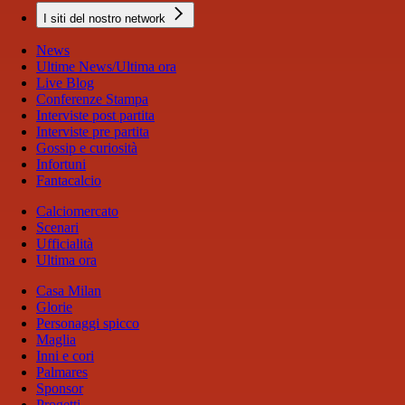
I siti del nostro network
News
Ultime News/Ultima ora
Live Blog
Conferenze Stampa
Interviste post partita
Interviste pre partita
Gossip e curiosità
Infortuni
Fantacalcio
Calciomercato
Scenari
Ufficialità
Ultima ora
Casa Milan
Glorie
Personaggi spicco
Maglia
Inni e cori
Palmares
Sponsor
Progetti