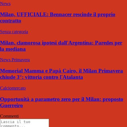
News
Milan, UFFICIALE: Bennacer rescinde il proprio
contratto
Senza categoria
Milan, clamorosa ipotesi dall'Argentina: Paredes per
la mediana
News Primavera
Memorial Mamma e Papà Cairo, il Milan Primavera
chiude 3°: vittoria contro l'Atalanta
Calciomercato
Opportunità a parametro zero per il Milan: proposto
Guerreiro
Commenti