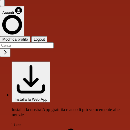
Accedi
Modifica profilo
Logout
Installa la Web App
Installa la nostra App gratuita e accedi più velocemente alle
notizie
Tocca