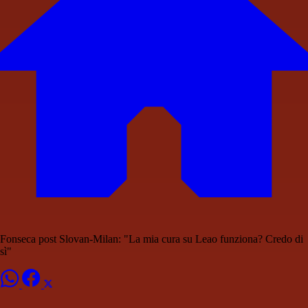
Fonseca post Slovan-Milan: "La mia cura su Leao funziona? Credo di
sì"