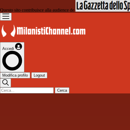
Questo sito contribuisce alla audience de
Accedi
Modifica profilo
Logout
Cerca