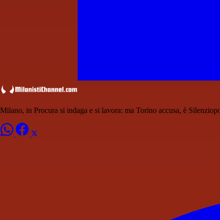
Milano, in Procura si indaga e si lavora: ma Torino accusa, è Silenziopo