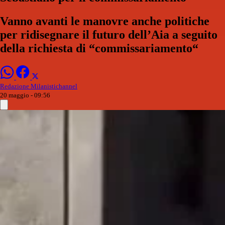
Vanno avanti le manovre anche politiche
per ridisegnare il futuro dell’Aia a seguito
della richiesta di “commissariamento“
Redazione Milanistichannel
20 maggio - 09:56