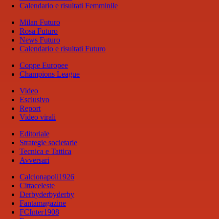
Calendario e risultati Femminile
Milan Futuro
Rosa Futuro
News Futuro
Calendario e risultati Futuro
Coppe Europee
Champions League
Video
Esclusivo
Report
Video virali
Editoriale
Strategie societarie
Tecnica e Tattica
Avversari
Calcionapoli1926
Cittaceleste
Derbyderbyderby
Fantamagazine
FCInter1908