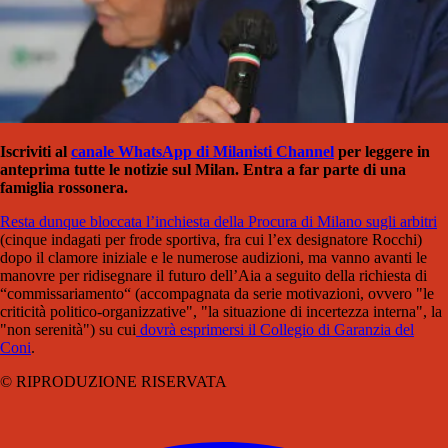
Iscriviti al
canale WhatsApp di Milanisti Channel
per leggere in
anteprima tutte le notizie sul Milan. Entra a far parte di una
famiglia rossonera.
Resta dunque bloccata l’inchiesta della Procura di Milano sugli arbitri
(cinque indagati per frode sportiva, fra cui l’ex designatore Rocchi)
dopo il clamore iniziale e le numerose audizioni, ma vanno avanti le
manovre per ridisegnare il futuro dell’Aia a seguito della richiesta di
“commissariamento“ (accompagnata da serie motivazioni, ovvero "le
criticità politico-organizzative", "la situazione di incertezza interna", la
"non serenità") su cui
dovrà esprimersi il Collegio di Garanzia del
Coni
.
© RIPRODUZIONE RISERVATA