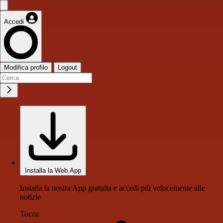
Accedi
Modifica profilo
Logout
Installa la Web App
Installa la nostra App gratuita e accedi più velocemente alle
notizie
Tocca