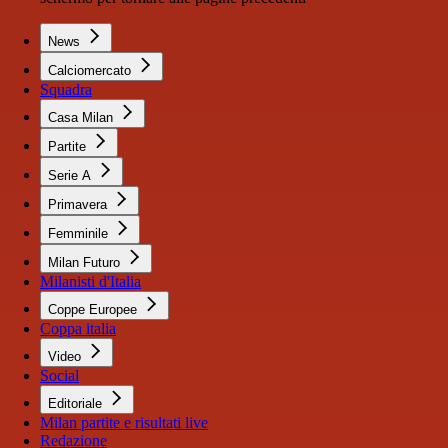
News
Calciomercato
Squadra
Casa Milan
Partite
Serie A
Primavera
Femminile
Milan Futuro
Milanisti d'Italia
Coppe Europee
Coppa italia
Video
Social
Editoriale
Milan partite e risultati live
Redazione