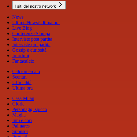
I siti del nostro network
News
Ultime News/Ultima ora
Live Blog
Conferenze Stampa
Interviste post partita
Interviste pre partita
Gossip e curiosità
Infortuni
Fantacalcio
Calciomercato
Scenari
Ufficialità
Ultima ora
Casa Milan
Glorie
Personaggi spicco
Maglia
Inni e cori
Palmares
Sponsor
Progetti