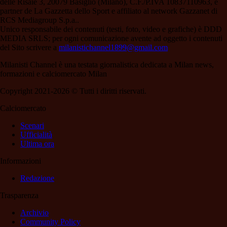
delle Risaie 3, 20079 Basiglio (Milano), C.F./P.IVA 10837110963, è
partner de La Gazzetta dello Sport e affiliato al network Gazzanet di
RCS Mediagroup S.p.a..
Unico responsabile dei contenuti (testi, foto, video e grafiche) è DDD
MEDIA SRLS; per ogni comunicazione avente ad oggetto i contenuti
del Sito scrivere a
milanistichannel1899@gmail.com
Milanisti Channel è una testata giornalistica dedicata a Milan news,
formazioni e calciomercato Milan
Copyright 2021-2026 © Tutti i diritti riservati.
Calciomercato
Scenari
Ufficialità
Ultima ora
Informazioni
Redazione
Trasparenza
Archivio
Community Policy