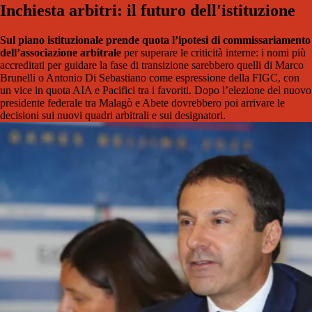
Inchiesta arbitri: il futuro dell'istituzione
Sul piano istituzionale prende quota l’ipotesi di commissariamento
dell’associazione arbitrale
per superare le criticità interne: i nomi più
accreditati per guidare la fase di transizione sarebbero quelli di Marco
Brunelli o Antonio Di Sebastiano come espressione della FIGC, con
un vice in quota AIA e Pacifici tra i favoriti. Dopo l’elezione del nuovo
presidente federale tra Malagò e Abete dovrebbero poi arrivare le
decisioni sui nuovi quadri arbitrali e sui designatori.