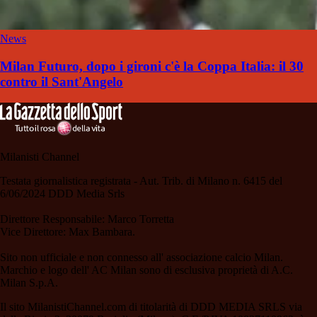
News
Milan Futuro, dopo i gironi c'è la Coppa Italia: il 30
contro il Sant'Angelo
Milanisti Channel
Testata giornalistica registrata - Aut. Trib. di Milano n. 6415 del
6/06/2024 DDD Media Srls
Direttore Responsabile: Marco Torretta
Vice Direttore: Max Bambara.
Sito non ufficiale e non connesso all' associazione calcio Milan.
Marchio e logo dell' AC Milan sono di esclusiva proprietà di A.C.
Milan S.p.A.
Il sito MilanistiChannel.com di titolarità di DDD MEDIA SRLS via