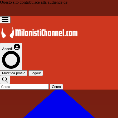
Questo sito contribuisce alla audience de
Accedi
Modifica profilo
Logout
Cerca