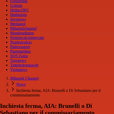
Forzaroma
Golssip
Hellas1903
Ilmilanista
Juvenews
Mediagol
Milanistichannel
Mondoudinese
Notiziecalciomercato
Numericalcio
Padovasport
Pianetamilan
SOS Fanta
Toronews
Tuttobolognaweb
Violanews
Milanisti Channel
News
Inchiesta ferma, AIA: Brunelli o Di Sebastiano per il
commissariamento
Inchiesta ferma, AIA: Brunelli o Di
Sebastiano per il commissariamento