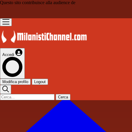
Questo sito contribuisce alla audience de
Accedi
Modifica profilo
Logout
Cerca