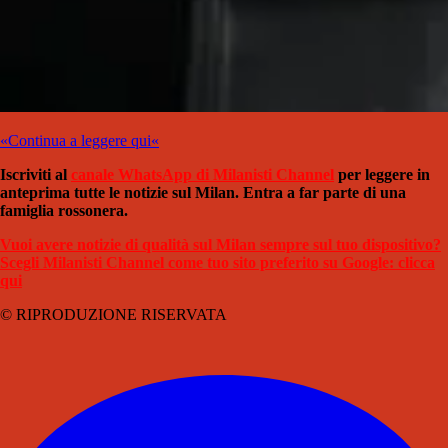
«Continua a leggere qui«
Iscriviti al
canale WhatsApp di Milanisti Channel
per leggere in
anteprima tutte le notizie sul Milan. Entra a far parte di una
famiglia rossonera.
Vuoi avere notizie di qualità sul Milan sempre sul tuo dispositivo?
Scegli Milanisti Channel come tuo sito preferito su Google: clicca
qui
© RIPRODUZIONE RISERVATA