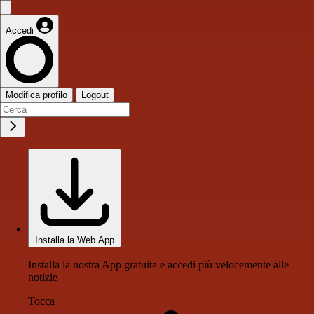
Accedi
Modifica profilo
Logout
Installa la Web App
Installa la nostra App gratuita e accedi più velocemente alle
notizie
Tocca