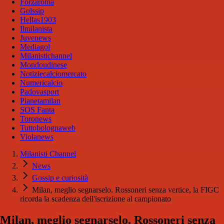
Forzaroma
Golssip
Hellas1903
Ilmilanista
Juvenews
Mediagol
Milanistichannel
Mondoudinese
Notiziecalciomercato
Numericalcio
Padovasport
Pianetamilan
SOS Fanta
Toronews
Tuttobolognaweb
Violanews
Milanisti Channel
News
Gossip e curiosità
Milan, meglio segnarselo. Rossoneri senza vertice, la FIGC
ricorda la scadenza dell'iscrizione al campionato
Milan, meglio segnarselo. Rossoneri senza