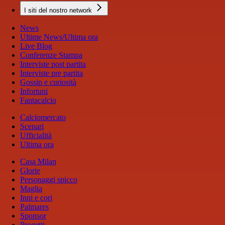
I siti del nostro network
News
Ultime News/Ultima ora
Live Blog
Conferenze Stampa
Interviste post partita
Interviste pre partita
Gossip e curiosità
Infortuni
Fantacalcio
Calciomercato
Scenari
Ufficialità
Ultima ora
Casa Milan
Glorie
Personaggi spicco
Maglia
Inni e cori
Palmares
Sponsor
Progetti