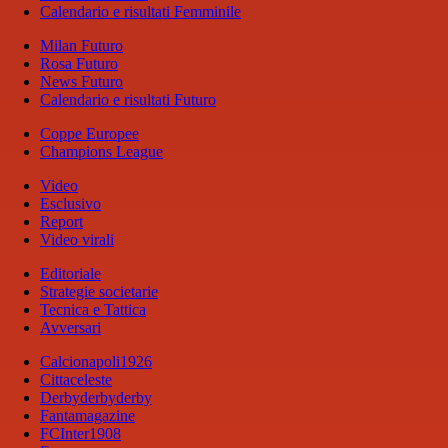
Calendario e risultati Femminile
Milan Futuro
Rosa Futuro
News Futuro
Calendario e risultati Futuro
Coppe Europee
Champions League
Video
Esclusivo
Report
Video virali
Editoriale
Strategie societarie
Tecnica e Tattica
Avversari
Calcionapoli1926
Cittaceleste
Derbyderbyderby
Fantamagazine
FCInter1908