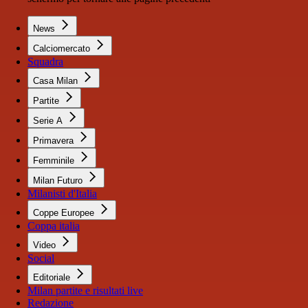
News
Calciomercato
Squadra
Casa Milan
Partite
Serie A
Primavera
Femminile
Milan Futuro
Milanisti d'Italia
Coppe Europee
Coppa italia
Video
Social
Editoriale
Milan partite e risultati live
Redazione