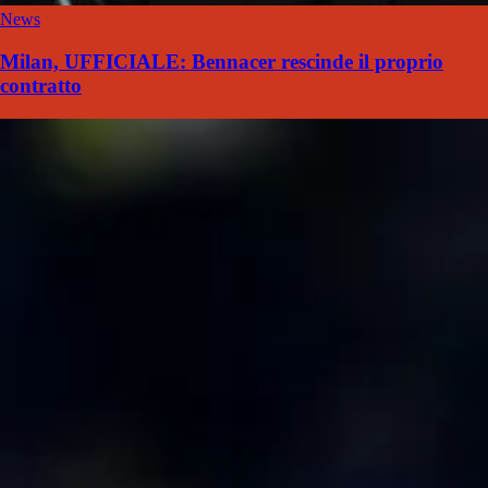
News
Milan, UFFICIALE: Bennacer rescinde il proprio
contratto