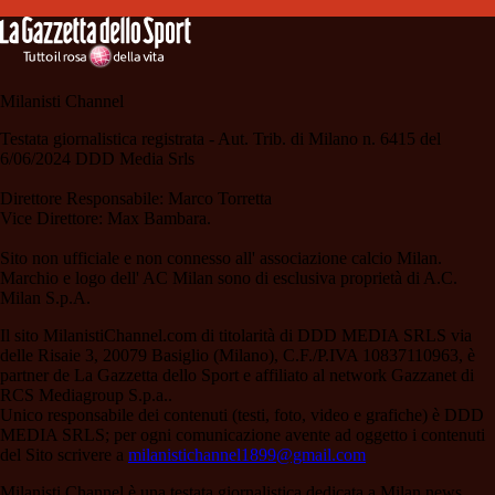
Milanisti Channel
Testata giornalistica registrata - Aut. Trib. di Milano n. 6415 del
6/06/2024 DDD Media Srls
Direttore Responsabile: Marco Torretta
Vice Direttore: Max Bambara.
Sito non ufficiale e non connesso all' associazione calcio Milan.
Marchio e logo dell' AC Milan sono di esclusiva proprietà di A.C.
Milan S.p.A.
Il sito MilanistiChannel.com di titolarità di DDD MEDIA SRLS via
delle Risaie 3, 20079 Basiglio (Milano), C.F./P.IVA 10837110963, è
partner de La Gazzetta dello Sport e affiliato al network Gazzanet di
RCS Mediagroup S.p.a..
Unico responsabile dei contenuti (testi, foto, video e grafiche) è DDD
MEDIA SRLS; per ogni comunicazione avente ad oggetto i contenuti
del Sito scrivere a
milanistichannel1899@gmail.com
Milanisti Channel è una testata giornalistica dedicata a Milan news,