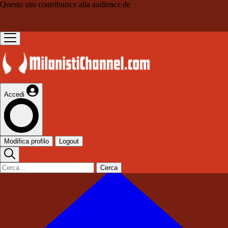
Questo sito contribuisce alla audience de
Accedi
Modifica profilo
Logout
Cerca