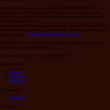
Il sito MilanistiChannel.com di titolarità di DDD MEDIA SRLS via
delle Risaie 3, 20079 Basiglio (Milano), C.F./P.IVA 10837110963, è
partner de La Gazzetta dello Sport e affiliato al network Gazzanet di
RCS Mediagroup S.p.a..
Unico responsabile dei contenuti (testi, foto, video e grafiche) è DDD
MEDIA SRLS; per ogni comunicazione avente ad oggetto i contenuti
del Sito scrivere a
milanistichannel1899@gmail.com
Milanisti Channel è una testata giornalistica dedicata a Milan news,
formazioni e calciomercato Milan
Copyright 2021-2026 © Tutti i diritti riservati.
Calciomercato
Scenari
Ufficialità
Ultima ora
Informazioni
Redazione
Trasparenza