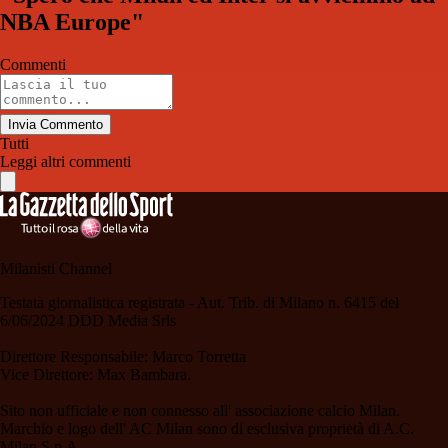
NBA Europe"
Commenti
Invia Commento
Tutti
Leggi altri commenti
Milanisti Channel
Testata giornalistica registrata - Aut. Trib. di Milano n. 6415 del
6/06/2024 DDD Media Srls
Direttore Responsabile: Marco Torretta
Vice Direttore: Max Bambara.
Sito non ufficiale e non connesso all' associazione calcio Milan.
Marchio e logo dell' AC Milan sono di esclusiva proprietà di A.C.
Milan S.p.A.