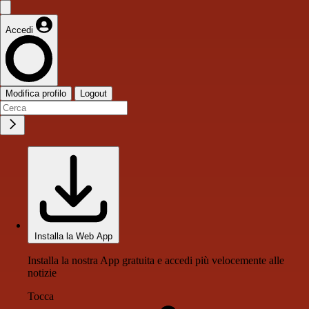
Accedi
Modifica profilo
Logout
Installa la Web App
Installa la nostra App gratuita e accedi più velocemente alle
notizie
Tocca