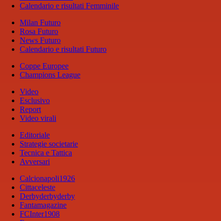
Calendario e risultati Femminile
Milan Futuro
Rosa Futuro
News Futuro
Calendario e risultati Futuro
Coppe Europee
Champions League
Video
Esclusivo
Report
Video virali
Editoriale
Strategie societarie
Tecnica e Tattica
Avversari
Calcionapoli1926
Cittaceleste
Derbyderbyderby
Fantamagazine
FCInter1908