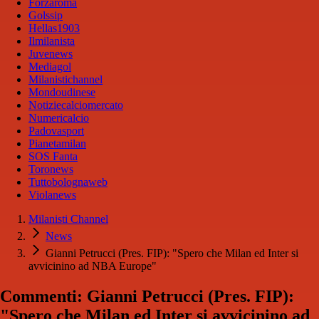
Forzaroma
Golssip
Hellas1903
Ilmilanista
Juvenews
Mediagol
Milanistichannel
Mondoudinese
Notiziecalciomercato
Numericalcio
Padovasport
Pianetamilan
SOS Fanta
Toronews
Tuttobolognaweb
Violanews
Milanisti Channel
News
Gianni Petrucci (Pres. FIP): "Spero che Milan ed Inter si
avvicinino ad NBA Europe"
Commenti: Gianni Petrucci (Pres. FIP):
"Spero che Milan ed Inter si avvicinino ad