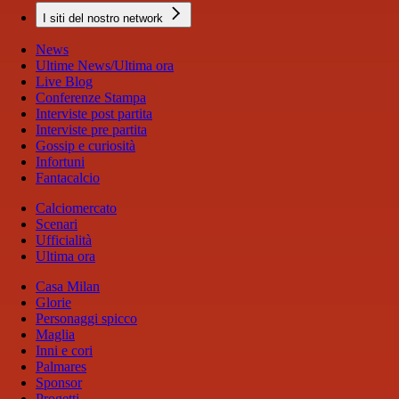
I siti del nostro network
News
Ultime News/Ultima ora
Live Blog
Conferenze Stampa
Interviste post partita
Interviste pre partita
Gossip e curiosità
Infortuni
Fantacalcio
Calciomercato
Scenari
Ufficialità
Ultima ora
Casa Milan
Glorie
Personaggi spicco
Maglia
Inni e cori
Palmares
Sponsor
Progetti