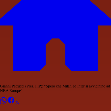
Gianni Petrucci (Pres. FIP): "Spero che Milan ed Inter si avvicinino ad
NBA Europe"