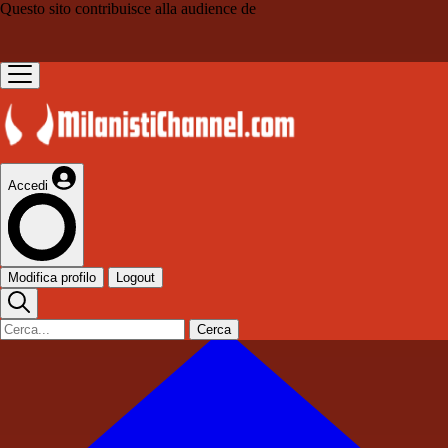
Questo sito contribuisce alla audience de
Accedi
Modifica profilo
Logout
Cerca