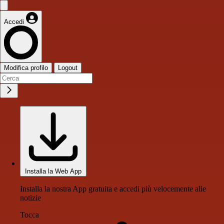
Accedi
Modifica profilo
Logout
Installa la Web App
Installa la nostra App gratuita e accedi più velocemente alle
notizie
Tocca