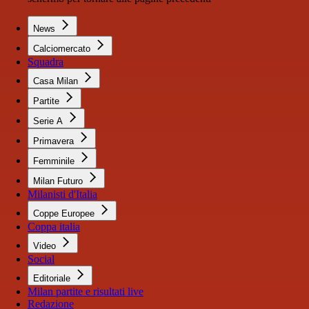
News
Calciomercato
Squadra
Casa Milan
Partite
Serie A
Primavera
Femminile
Milan Futuro
Milanisti d'Italia
Coppe Europee
Coppa italia
Video
Social
Editoriale
Milan partite e risultati live
Redazione