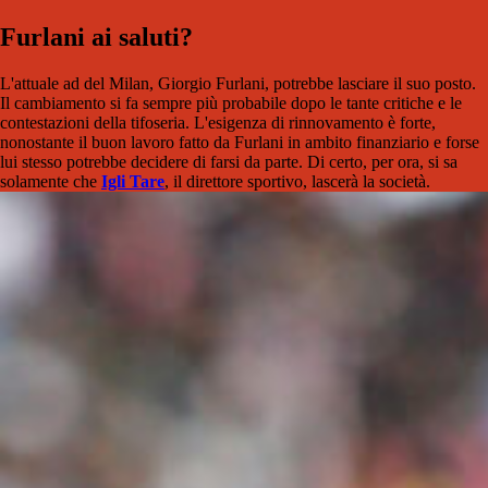
Furlani ai saluti?
L'attuale ad del Milan, Giorgio Furlani, potrebbe lasciare il suo posto.
Il cambiamento si fa sempre più probabile dopo le tante critiche e le
contestazioni della tifoseria. L'esigenza di rinnovamento è forte,
nonostante il buon lavoro fatto da Furlani in ambito finanziario e forse
lui stesso potrebbe decidere di farsi da parte. Di certo, per ora, si sa
solamente che
Igli Tare
, il direttore sportivo, lascerà la società.