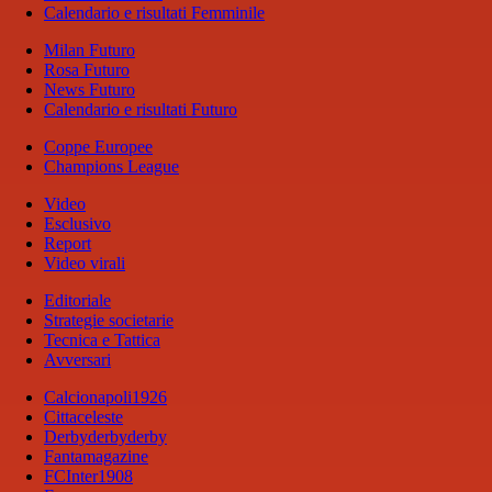
Calendario e risultati Femminile
Milan Futuro
Rosa Futuro
News Futuro
Calendario e risultati Futuro
Coppe Europee
Champions League
Video
Esclusivo
Report
Video virali
Editoriale
Strategie societarie
Tecnica e Tattica
Avversari
Calcionapoli1926
Cittaceleste
Derbyderbyderby
Fantamagazine
FCInter1908