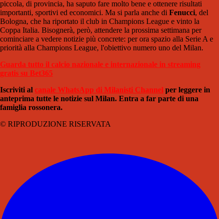
piccola, di provincia, ha saputo fare molto bene e ottenere risultati
importanti, sportivi ed economici. Ma si parla anche di
Fenucci
, del
Bologna, che ha riportato il club in Champions League e vinto la
Coppa Italia. Bisognerà, però, attendere la prossima settimana per
cominciare a vedere notizie più concrete: per ora spazio alla Serie A e
priorità alla Champions League, l'obiettivo numero uno del Milan.
Guarda tutto il calcio nazionale e internazionale in streaming
gratis su Bet365
Iscriviti al
canale WhatsApp di Milanisti Channel
per leggere in
anteprima tutte le notizie sul Milan. Entra a far parte di una
famiglia rossonera.
© RIPRODUZIONE RISERVATA