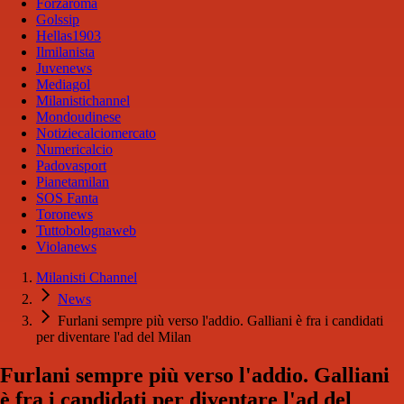
Forzaroma
Golssip
Hellas1903
Ilmilanista
Juvenews
Mediagol
Milanistichannel
Mondoudinese
Notiziecalciomercato
Numericalcio
Padovasport
Pianetamilan
SOS Fanta
Toronews
Tuttobolognaweb
Violanews
Milanisti Channel
News
Furlani sempre più verso l'addio. Galliani è fra i candidati
per diventare l'ad del Milan
Furlani sempre più verso l'addio. Galliani
è fra i candidati per diventare l'ad del