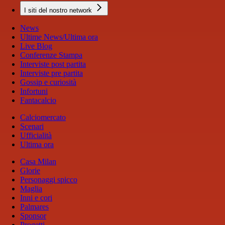
I siti del nostro network
News
Ultime News/Ultima ora
Live Blog
Conferenze Stampa
Interviste post partita
Interviste pre partita
Gossip e curiosità
Infortuni
Fantacalcio
Calciomercato
Scenari
Ufficialità
Ultima ora
Casa Milan
Glorie
Personaggi spicco
Maglia
Inni e cori
Palmares
Sponsor
Progetti