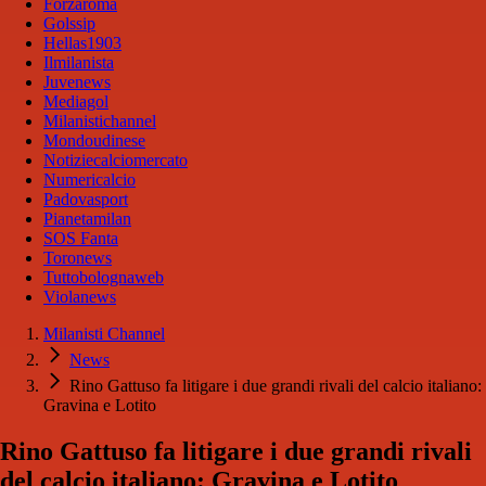
Forzaroma
Golssip
Hellas1903
Ilmilanista
Juvenews
Mediagol
Milanistichannel
Mondoudinese
Notiziecalciomercato
Numericalcio
Padovasport
Pianetamilan
SOS Fanta
Toronews
Tuttobolognaweb
Violanews
Milanisti Channel
News
Rino Gattuso fa litigare i due grandi rivali del calcio italiano:
Gravina e Lotito
Rino Gattuso fa litigare i due grandi rivali
del calcio italiano: Gravina e Lotito