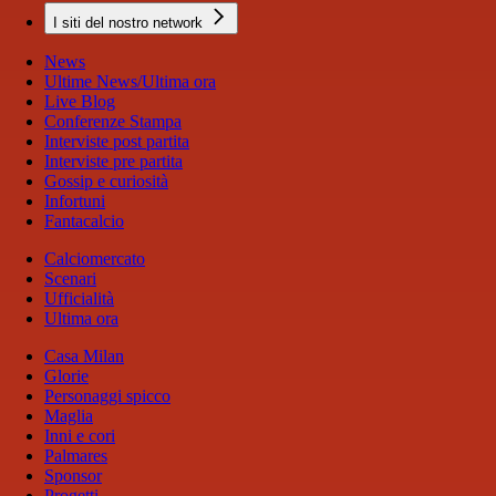
I siti del nostro network
News
Ultime News/Ultima ora
Live Blog
Conferenze Stampa
Interviste post partita
Interviste pre partita
Gossip e curiosità
Infortuni
Fantacalcio
Calciomercato
Scenari
Ufficialità
Ultima ora
Casa Milan
Glorie
Personaggi spicco
Maglia
Inni e cori
Palmares
Sponsor
Progetti