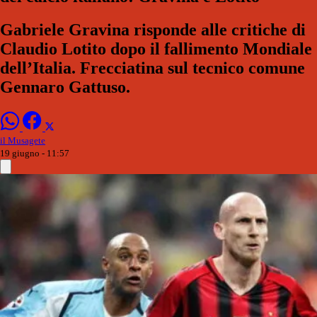
Gabriele Gravina risponde alle critiche di
Claudio Lotito dopo il fallimento Mondiale
dell’Italia. Frecciatina sul tecnico comune
Gennaro Gattuso.
il Musagete
19 giugno - 11:57