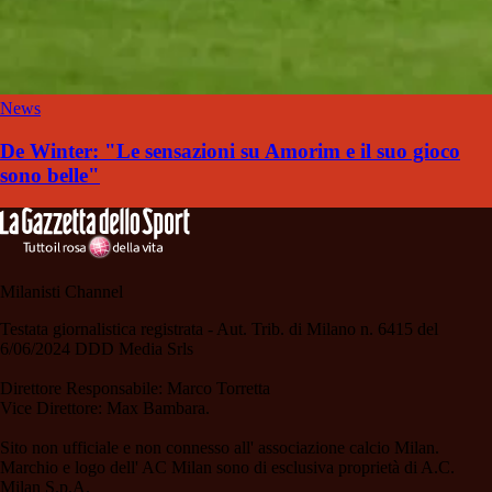
News
De Winter: "Le sensazioni su Amorim e il suo gioco
sono belle"
Milanisti Channel
Testata giornalistica registrata - Aut. Trib. di Milano n. 6415 del
6/06/2024 DDD Media Srls
Direttore Responsabile: Marco Torretta
Vice Direttore: Max Bambara.
Sito non ufficiale e non connesso all' associazione calcio Milan.
Marchio e logo dell' AC Milan sono di esclusiva proprietà di A.C.
Milan S.p.A.