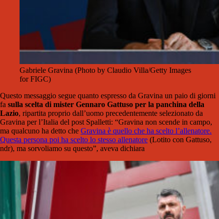
Gabriele Gravina (Photo by Claudio Villa/Getty Images
for FIGC)
Questo messaggio segue quanto espresso da Gravina un paio di giorni
fa
sulla scelta di mister Gennaro Gattuso per la panchina della
Lazio
, ripartita proprio dall’uomo precedentemente selezionato da
Gravina per l’Italia del post Spalletti: “Gravina non scende in campo,
ma qualcuno ha detto che
Gravina è quello che ha scelto l’allenatore.
Questa persona poi ha scelto lo stesso allenatore
(Lotito con Gattuso,
ndr), ma sorvoliamo su questo”, aveva dichiara