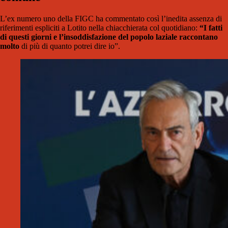
L’ex numero uno della FIGC ha commentato così l’inedita assenza di
riferimenti espliciti a Lotito nella chiacchierata col quotidiano:
“I fatti
di questi giorni e l’insoddisfazione del popolo laziale raccontano
molto
di più di quanto potrei dire io”.