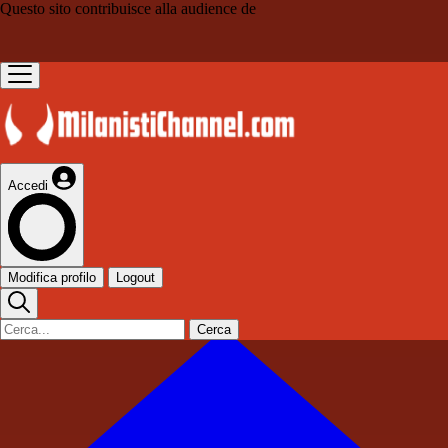
Questo sito contribuisce alla audience de
Accedi
Modifica profilo
Logout
Cerca