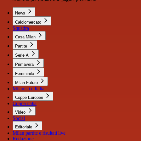
News
Calciomercato
Squadra
Casa Milan
Partite
Serie A
Primavera
Femminile
Milan Futuro
Milanisti d'Italia
Coppe Europee
Coppa italia
Video
Social
Editoriale
Milan partite e risultati live
Redazione