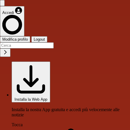
Accedi
Modifica profilo
Logout
Installa la Web App
Installa la nostra App gratuita e accedi più velocemente alle
notizie
Tocca