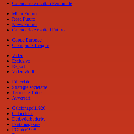
Calendario e risultati Femminile
Milan Futuro
Rosa Futuro
News Futuro
Calendario e risultati Futuro
Coppe Europee
Champions League
Video
Esclusivo
Report
Video virali
Editoriale
Strategie societarie
Tecnica e Tattica
Avversari
Calcionapoli1926
Cittaceleste
Derbyderbyderby
Fantamagazine
FCInter1908