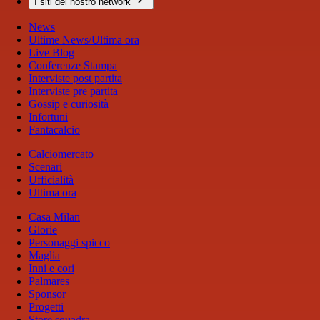
I siti del nostro network
News
Ultime News/Ultima ora
Live Blog
Conferenze Stampa
Interviste post partita
Interviste pre partita
Gossip e curiosità
Infortuni
Fantacalcio
Calciomercato
Scenari
Ufficialità
Ultima ora
Casa Milan
Glorie
Personaggi spicco
Maglia
Inni e cori
Palmares
Sponsor
Progetti
Store squadra