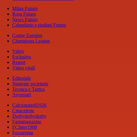
Milan Futuro
Rosa Futuro
News Futuro
Calendario e risultati Futuro
Coppe Europee
Champions League
Video
Esclusivo
Report
Video virali
Editoriale
Strategie societarie
Tecnica e Tattica
Avversari
Calcionapoli1926
Cittaceleste
Derbyderbyderby
Fantamagazine
FCInter1908
Forzaroma