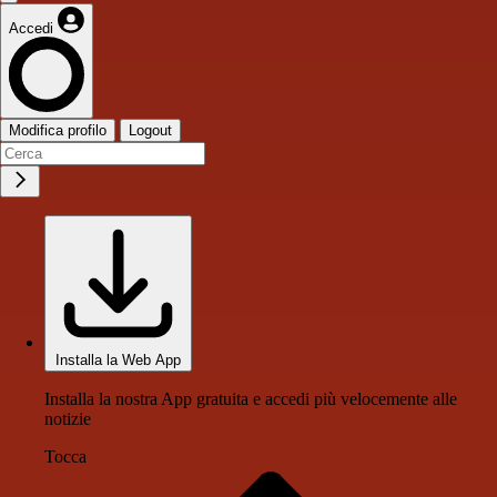
Accedi
Modifica profilo
Logout
Installa la Web App
Installa la nostra App gratuita e accedi più velocemente alle
notizie
Tocca