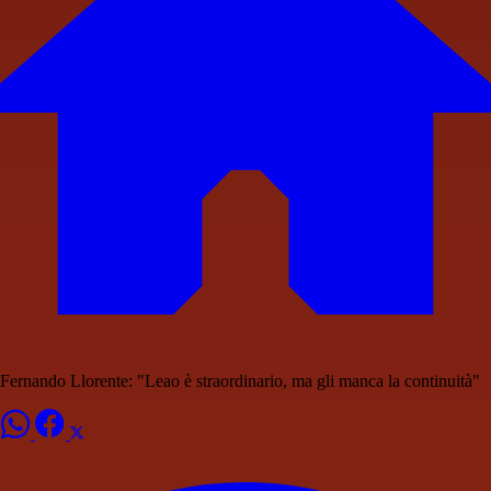
Fernando Llorente: "Leao è straordinario, ma gli manca la continuità"