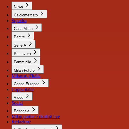
News
Calciomercato
Squadra
Casa Milan
Partite
Serie A
Primavera
Femminile
Milan Futuro
Milanisti d'Italia
Coppe Europee
Coppa italia
Video
Social
Editoriale
Milan partite e risultati live
Redazione