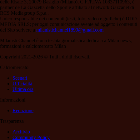
delle Risaie 3, 20079 Basiglio (Milano), C.F./P.IVA 10837110963, è
partner de La Gazzetta dello Sport e affiliato al network Gazzanet di
RCS Mediagroup S.p.a..
Unico responsabile dei contenuti (testi, foto, video e grafiche) è DDD
MEDIA SRLS; per ogni comunicazione avente ad oggetto i contenuti
del Sito scrivere a
milanistichannel1899@gmail.com
Milanisti Channel è una testata giornalistica dedicata a Milan news,
formazioni e calciomercato Milan
Copyright 2021-2026 © Tutti i diritti riservati.
Calciomercato
Scenari
Ufficialità
Ultima ora
Informazioni
Redazione
Trasparenza
Archivio
Community Policy