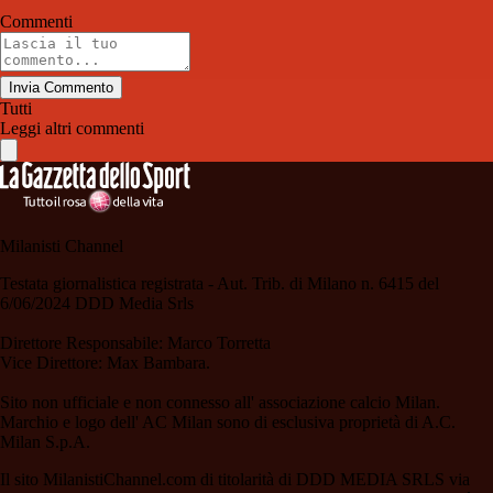
Commenti
Invia Commento
Tutti
Leggi altri commenti
Milanisti Channel
Testata giornalistica registrata - Aut. Trib. di Milano n. 6415 del
6/06/2024 DDD Media Srls
Direttore Responsabile: Marco Torretta
Vice Direttore: Max Bambara.
Sito non ufficiale e non connesso all' associazione calcio Milan.
Marchio e logo dell' AC Milan sono di esclusiva proprietà di A.C.
Milan S.p.A.
Il sito MilanistiChannel.com di titolarità di DDD MEDIA SRLS via