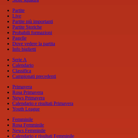
Partite
Live
Partite più importanti
Partite Storiche
Probabili formazioni
Pagelle
Dove vedere la partita
Info biglietti
Serie A
Calendario
Classifica
Campionati precedenti
Primavera
Rosa Primavera
News Primavera
Calendario e risultati Primavera
Youth League
Femminile
Rosa Femminile
News Femminile
Calendario e risultati Femminile