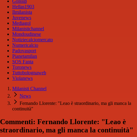
Golssip
Hellas1903
Ilmilanista
Juvenews
Mediagol
Milanistichannel
Mondoudinese
Notiziecalciomercato
Numericalcio
Padovasport
Pianetamilan
SOS Fanta
Toronews
Tuttobolognaweb
Violanews
Milanisti Channel
News
Fernando Llorente: "Leao è straordinario, ma gli manca la
continuità"
Commenti: Fernando Llorente: "Leao è
straordinario, ma gli manca la continuità"