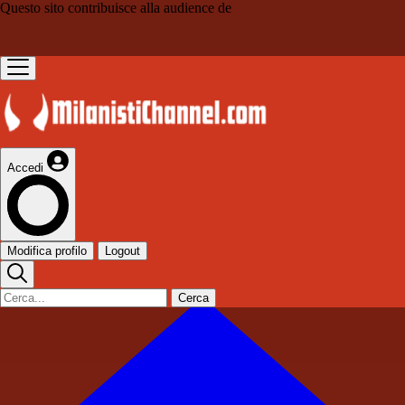
Questo sito contribuisce alla audience de
Accedi
Modifica profilo
Logout
Cerca