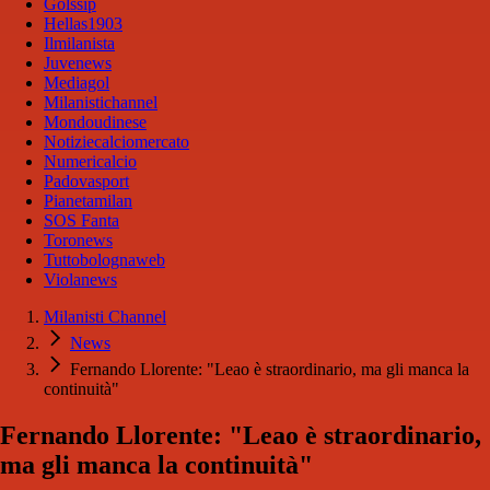
Golssip
Hellas1903
Ilmilanista
Juvenews
Mediagol
Milanistichannel
Mondoudinese
Notiziecalciomercato
Numericalcio
Padovasport
Pianetamilan
SOS Fanta
Toronews
Tuttobolognaweb
Violanews
Milanisti Channel
News
Fernando Llorente: "Leao è straordinario, ma gli manca la
continuità"
Fernando Llorente: "Leao è straordinario,
ma gli manca la continuità"