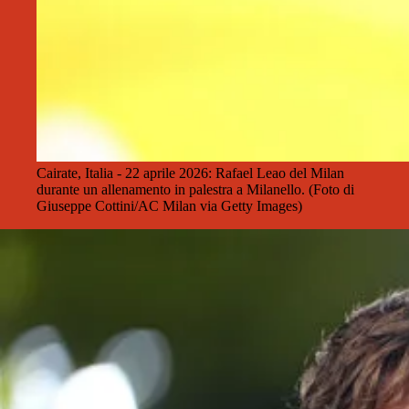
Cairate, Italia - 22 aprile 2026: Rafael Leao del Milan
durante un allenamento in palestra a Milanello. (Foto di
Giuseppe Cottini/AC Milan via Getty Images)