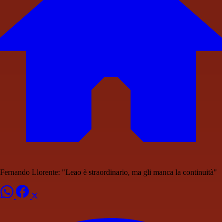
Fernando Llorente: "Leao è straordinario, ma gli manca la continuità"