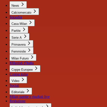
News
Calciomercato
Squadra
Casa Milan
Partite
Serie A
Primavera
Femminile
Milan Futuro
Milanisti d'Italia
Coppe Europee
Coppa italia
Video
Social
Editoriale
Milan partite e risultati live
Redazione