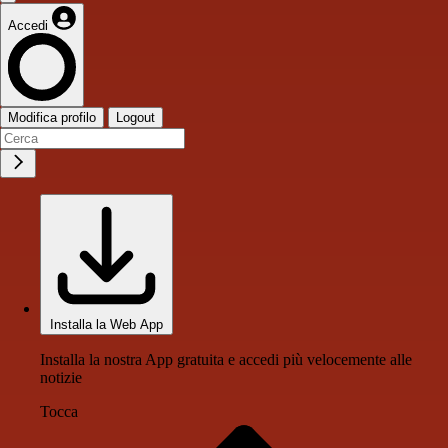
Accedi
Modifica profilo
Logout
Installa la Web App
Installa la nostra App gratuita e accedi più velocemente alle
notizie
Tocca