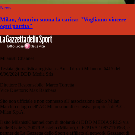
News
Milan, Amorim suona la carica: "Vogliamo vincere
ogni partita"
Milanisti Channel
Testata giornalistica registrata - Aut. Trib. di Milano n. 6415 del
6/06/2024 DDD Media Srls
Direttore Responsabile: Marco Torretta
Vice Direttore: Max Bambara.
Sito non ufficiale e non connesso all' associazione calcio Milan.
Marchio e logo dell' AC Milan sono di esclusiva proprietà di A.C.
Milan S.p.A.
Il sito MilanistiChannel.com di titolarità di DDD MEDIA SRLS via
delle Risaie 3, 20079 Basiglio (Milano), C.F./P.IVA 10837110963, è
partner de La Gazzetta dello Sport e affiliato al network Gazzanet di