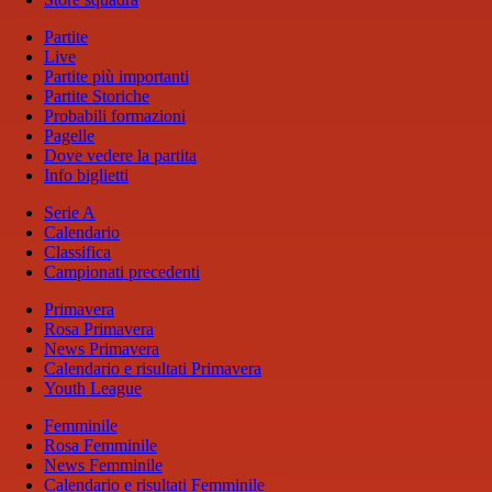
Partite
Live
Partite più importanti
Partite Storiche
Probabili formazioni
Pagelle
Dove vedere la partita
Info biglietti
Serie A
Calendario
Classifica
Campionati precedenti
Primavera
Rosa Primavera
News Primavera
Calendario e risultati Primavera
Youth League
Femminile
Rosa Femminile
News Femminile
Calendario e risultati Femminile