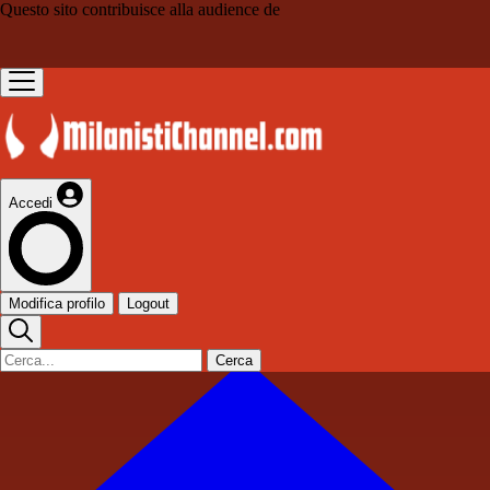
Questo sito contribuisce alla audience de
Accedi
Modifica profilo
Logout
Cerca