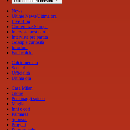
I siti del nostro network
News
Ultime News/Ultima ora
Live Blog
Conferenze Stampa
Interviste post partita
Interviste pre partita
Gossip e curiosità
Infortuni
Fantacalcio
Calciomercato
Scenari
Ufficialità
Ultima ora
Casa Milan
Glorie
Personaggi spicco
Maglia
Inni e cori
Palmares
Sponsor
Progetti
Store squadra