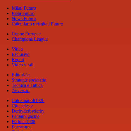
Milan Futuro
Rosa Futuro
News Futuro
Calendario e risultati Futuro
Coppe Europee
Champions League
Video
Esclusivo
Report
Video virali
Editoriale
Strategie societarie
Tecnica e Tattica
Avversari
Calcionapoli1926
Cittaceleste
Derbyderbyderby
Fantamagazine
FCInter1908
Forzaroma