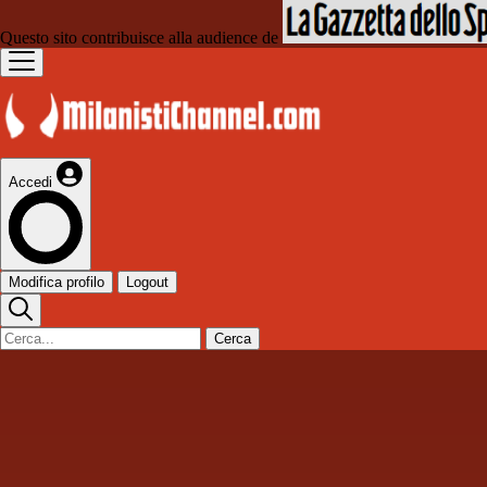
Questo sito contribuisce alla audience de
Accedi
Modifica profilo
Logout
Cerca