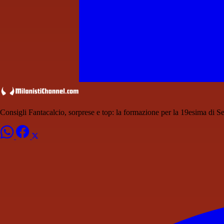
Consigli Fantacalcio, sorprese e top: la formazione per la 19esima di S