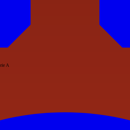
erie A