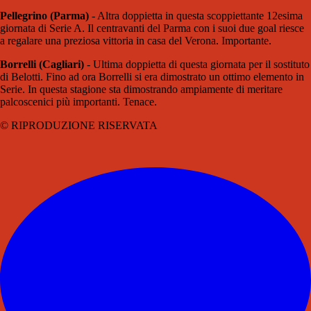
Pellegrino (Parma)
- Altra doppietta in questa scoppiettante 12esima
giornata di Serie A. Il centravanti del Parma con i suoi due goal riesce
a regalare una preziosa vittoria in casa del Verona. Importante.
Borrelli (Cagliari)
- Ultima doppietta di questa giornata per il sostituto
di Belotti. Fino ad ora Borrelli si era dimostrato un ottimo elemento in
Serie. In questa stagione sta dimostrando ampiamente di meritare
palcoscenici più importanti. Tenace.
© RIPRODUZIONE RISERVATA