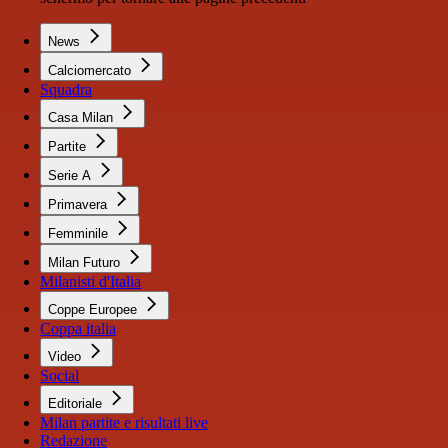
News
Calciomercato
Squadra
Casa Milan
Partite
Serie A
Primavera
Femminile
Milan Futuro
Milanisti d'Italia
Coppe Europee
Coppa italia
Video
Social
Editoriale
Milan partite e risultati live
Redazione