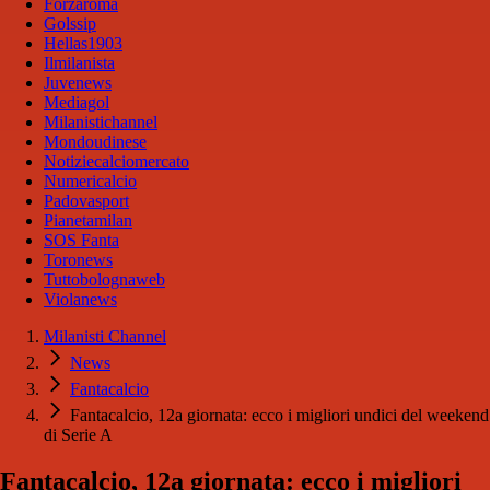
Forzaroma
Golssip
Hellas1903
Ilmilanista
Juvenews
Mediagol
Milanistichannel
Mondoudinese
Notiziecalciomercato
Numericalcio
Padovasport
Pianetamilan
SOS Fanta
Toronews
Tuttobolognaweb
Violanews
Milanisti Channel
News
Fantacalcio
Fantacalcio, 12a giornata: ecco i migliori undici del weekend
di Serie A
Fantacalcio, 12a giornata: ecco i migliori