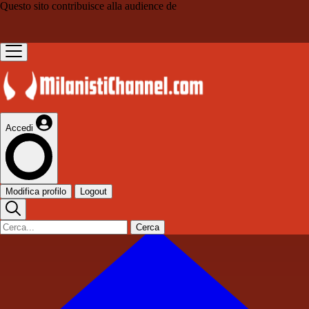
Questo sito contribuisce alla audience de
Accedi
Modifica profilo
Logout
Cerca