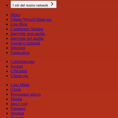
I siti del nostro network
News
Ultime News/Ultima ora
Live Blog
Conferenze Stampa
Interviste post partita
Interviste pre partita
Gossip e curiosità
Infortuni
Fantacalcio
Calciomercato
Scenari
Ufficialità
Ultima ora
Casa Milan
Glorie
Personaggi spicco
Maglia
Inni e cori
Palmares
Sponsor
Progetti