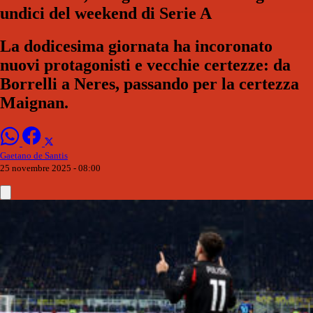
undici del weekend di Serie A
La dodicesima giornata ha incoronato
nuovi protagonisti e vecchie certezze: da
Borrelli a Neres, passando per la certezza
Maignan.
Gaetano de Santis
25 novembre 2025 - 08:00