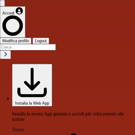
Accedi
Modifica profilo
Logout
Installa la Web App
Installa la nostra App gratuita e accedi più velocemente alle
notizie
Tocca