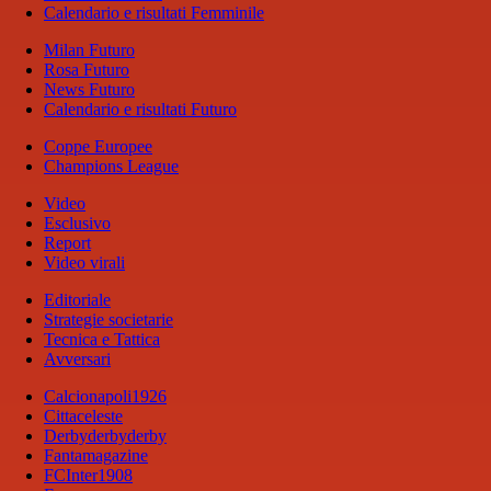
Calendario e risultati Femminile
Milan Futuro
Rosa Futuro
News Futuro
Calendario e risultati Futuro
Coppe Europee
Champions League
Video
Esclusivo
Report
Video virali
Editoriale
Strategie societarie
Tecnica e Tattica
Avversari
Calcionapoli1926
Cittaceleste
Derbyderbyderby
Fantamagazine
FCInter1908