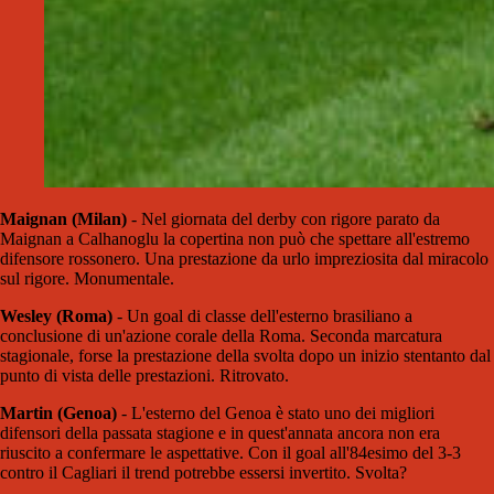
Maignan (Milan)
- Nel giornata del derby con rigore parato da
Maignan a Calhanoglu la copertina non può che spettare all'estremo
difensore rossonero. Una prestazione da urlo impreziosita dal miracolo
sul rigore. Monumentale.
Wesley (Roma)
- Un goal di classe dell'esterno brasiliano a
conclusione di un'azione corale della Roma. Seconda marcatura
stagionale, forse la prestazione della svolta dopo un inizio stentanto dal
punto di vista delle prestazioni. Ritrovato.
Martin (Genoa)
- L'esterno del Genoa è stato uno dei migliori
difensori della passata stagione e in quest'annata ancora non era
riuscito a confermare le aspettative. Con il goal all'84esimo del 3-3
contro il Cagliari il trend potrebbe essersi invertito. Svolta?