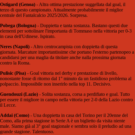
Ostigard (Genoa)
- Altra ottima prestazione suggellata dal goal, il
terzo di questo campionato. Attualmente probabilmente il miglior
centrale del Fantalcalcio 2025/2026. Sorpresa.
Pobega (Bologna)
- Doppietta e tanta sostanza. Bastano questi due
elementi per sottolinare l'importanta di Tommaso nella vittoria per 0-3
in casa dell'Udinese. Ispirato.
Neres (Napoli)
- Altro centrocampista con doppietta di questa
giornata. Marcature importantissime che portano l'esterno partenopeo a
candidarsi per una maglia da titolare anche nalla prossima giornata
contro la Roma.
Pulisic (Pisa)
- Goal vittoria nel derby e prestazione di livello,
nonostante fosse di ritorno dal 1° minuto da un fastidioso problema al
polpaccio. Impossibile non inserirlo nella top 11. Decisivo.
Guendouzi (Lazio)
- Solita sostanza, corsa a perdifiato e goal. Tutto
per essere il migliore in campo nella vittoria per 2-0 della Lazio contro
il Lecce.
Addai (Como)
- Una doppietta in casa del Torino per il 20enne del
Como, alla prima stagione in Serie A è un biglietto da visita niente
male. Siamo già al 3° goal stagionale e sembra solo il preludio ad una
grande stagione. Talentuoso.