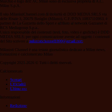
Marchio e logo dell' AC Milan sono di esclusiva proprietà di A.C.
Milan S.p.A.
Il sito MilanistiChannel.com di titolarità di DDD MEDIA SRLS via
delle Risaie 3, 20079 Basiglio (Milano), C.F./P.IVA 10837110963, è
partner de La Gazzetta dello Sport e affiliato al network Gazzanet di
RCS Mediagroup S.p.a..
Unico responsabile dei contenuti (testi, foto, video e grafiche) è DDD
MEDIA SRLS; per ogni comunicazione avente ad oggetto i contenuti
del Sito scrivere a
milanistichannel1899@gmail.com
Milanisti Channel è una testata giornalistica dedicata a Milan news,
formazioni e calciomercato Milan
Copyright 2021-2026 © Tutti i diritti riservati.
Calciomercato
Scenari
Ufficialità
Ultima ora
Informazioni
Redazione