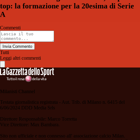
top: la formazione per la 20esima di Serie
A
Commenti
Invia Commento
Tutti
Leggi altri commenti
Milanisti Channel
Testata giornalistica registrata - Aut. Trib. di Milano n. 6415 del
6/06/2024 DDD Media Srls
Direttore Responsabile: Marco Torretta
Vice Direttore: Max Bambara.
Sito non ufficiale e non connesso all' associazione calcio Milan.