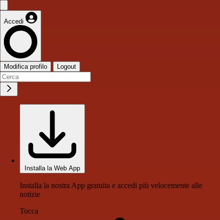
Accedi
Modifica profilo
Logout
Installa la Web App
Installa la nostra App gratuita e accedi più velocemente alle
notizie
Tocca