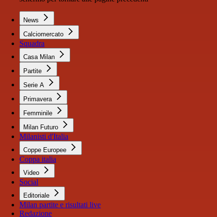
News
Calciomercato
Squadra
Casa Milan
Partite
Serie A
Primavera
Femminile
Milan Futuro
Milanisti d'Italia
Coppe Europee
Coppa italia
Video
Social
Editoriale
Milan partite e risultati live
Redazione