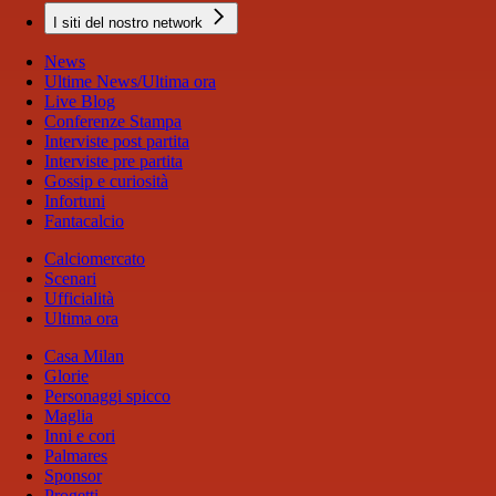
I siti del nostro network
News
Ultime News/Ultima ora
Live Blog
Conferenze Stampa
Interviste post partita
Interviste pre partita
Gossip e curiosità
Infortuni
Fantacalcio
Calciomercato
Scenari
Ufficialità
Ultima ora
Casa Milan
Glorie
Personaggi spicco
Maglia
Inni e cori
Palmares
Sponsor
Progetti