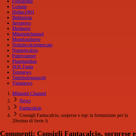
Forzaroma
Golssip
Hellas1903
Ilmilanista
Juvenews
Mediagol
Milanistichannel
Mondoudinese
Notiziecalciomercato
Numericalcio
Padovasport
Pianetamilan
SOS Fanta
Toronews
Tuttobolognaweb
Violanews
Milanisti Channel
News
Fantacalcio
Consigli Fantacalcio, sorprese e top: la formazione per la
20esima di Serie A
Commenti: Consigli Fantacalcio, sorprese e