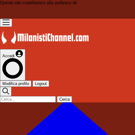
Questo sito contribuisce alla audience de
Accedi
Modifica profilo
Logout
Cerca