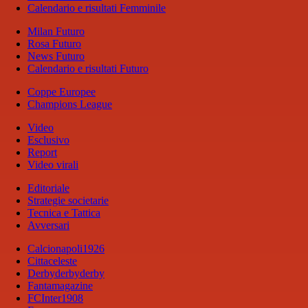
Calendario e risultati Femminile
Milan Futuro
Rosa Futuro
News Futuro
Calendario e risultati Futuro
Coppe Europee
Champions League
Video
Esclusivo
Report
Video virali
Editoriale
Strategie societarie
Tecnica e Tattica
Avversari
Calcionapoli1926
Cittaceleste
Derbyderbyderby
Fantamagazine
FCInter1908