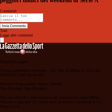
peggiori undici del weekend di Serie A
Commenti
Invia Commento
Tutti
Leggi altri commenti
Milanisti Channel
Testata giornalistica registrata - Aut. Trib. di Milano n. 6415 del
6/06/2024 DDD Media Srls
Direttore Responsabile: Marco Torretta
Vice Direttore: Max Bambara.
Sito non ufficiale e non connesso all' associazione calcio Milan.
Marchio e logo dell' AC Milan sono di esclusiva proprietà di A.C.
Milan S.p.A.