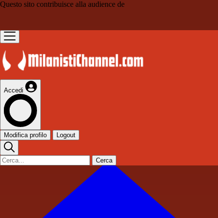
Questo sito contribuisce alla audience de
Accedi
Modifica profilo
Logout
Cerca