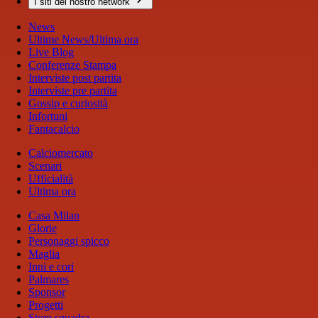
I siti del nostro network
News
Ultime News/Ultima ora
Live Blog
Conferenze Stampa
Interviste post partita
Interviste pre partita
Gossip e curiosità
Infortuni
Fantacalcio
Calciomercato
Scenari
Ufficialità
Ultima ora
Casa Milan
Glorie
Personaggi spicco
Maglia
Inni e cori
Palmares
Sponsor
Progetti
Store squadra