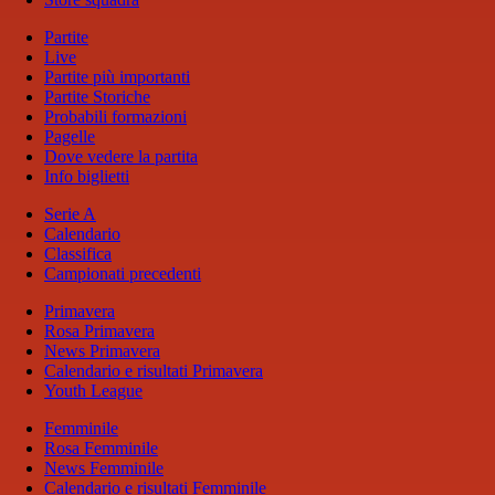
Partite
Live
Partite più importanti
Partite Storiche
Probabili formazioni
Pagelle
Dove vedere la partita
Info biglietti
Serie A
Calendario
Classifica
Campionati precedenti
Primavera
Rosa Primavera
News Primavera
Calendario e risultati Primavera
Youth League
Femminile
Rosa Femminile
News Femminile
Calendario e risultati Femminile