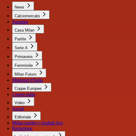
News
Calciomercato
Squadra
Casa Milan
Partite
Serie A
Primavera
Femminile
Milan Futuro
Milanisti d'Italia
Coppe Europee
Coppa italia
Video
Social
Editoriale
Milan partite e risultati live
Redazione