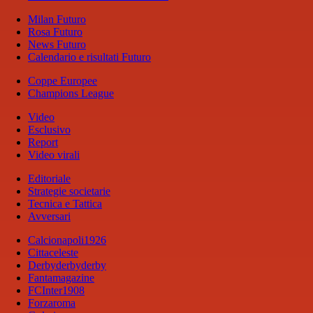
Milan Futuro
Rosa Futuro
News Futuro
Calendario e risultati Futuro
Coppe Europee
Champions League
Video
Esclusivo
Report
Video virali
Editoriale
Strategie societarie
Tecnica e Tattica
Avversari
Calcionapoli1926
Cittaceleste
Derbyderbyderby
Fantamagazine
FCInter1908
Forzaroma