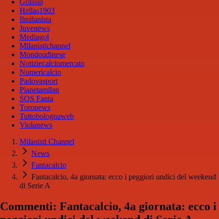
Golssip
Hellas1903
Ilmilanista
Juvenews
Mediagol
Milanistichannel
Mondoudinese
Notiziecalciomercato
Numericalcio
Padovasport
Pianetamilan
SOS Fanta
Toronews
Tuttobolognaweb
Violanews
Milanisti Channel
News
Fantacalcio
Fantacalcio, 4a giornata: ecco i peggiori undici del weekend
di Serie A
Commenti: Fantacalcio, 4a giornata: ecco i