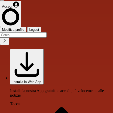
Accedi
Modifica profilo
Logout
Installa la Web App
Installa la nostra App gratuita e accedi più velocemente alle
notizie
Tocca