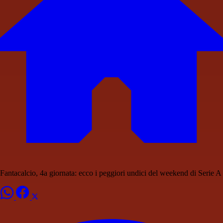
Fantacalcio, 4a giornata: ecco i peggiori undici del weekend di Serie A