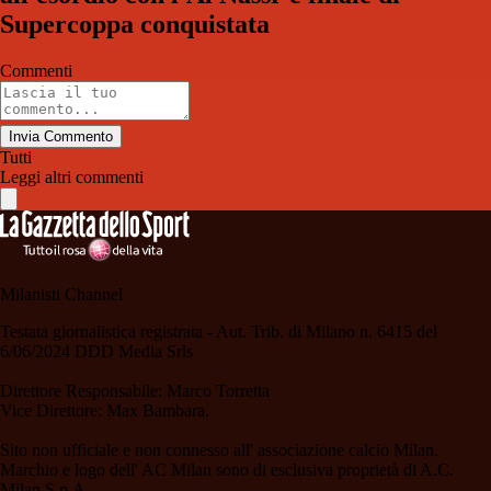
Supercoppa conquistata
Commenti
Invia Commento
Tutti
Leggi altri commenti
Milanisti Channel
Testata giornalistica registrata - Aut. Trib. di Milano n. 6415 del
6/06/2024 DDD Media Srls
Direttore Responsabile: Marco Torretta
Vice Direttore: Max Bambara.
Sito non ufficiale e non connesso all' associazione calcio Milan.
Marchio e logo dell' AC Milan sono di esclusiva proprietà di A.C.
Milan S.p.A.