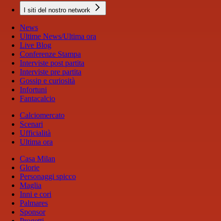
I siti del nostro network
News
Ultime News/Ultima ora
Live Blog
Conferenze Stampa
Interviste post partita
Interviste pre partita
Gossip e curiosità
Infortuni
Fantacalcio
Calciomercato
Scenari
Ufficialità
Ultima ora
Casa Milan
Glorie
Personaggi spicco
Maglia
Inni e cori
Palmares
Sponsor
Progetti