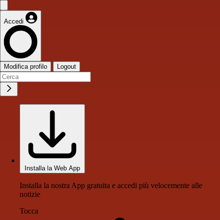
Accedi
Modifica profilo
Logout
Installa la Web App
Installa la nostra App gratuita e accedi più velocemente alle
notizie
Tocca