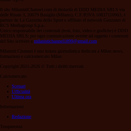
Il sito MilanistiChannel.com di titolarità di DDD MEDIA SRLS via
delle Risaie 3, 20079 Basiglio (Milano), C.F./P.IVA 10837110963, è
partner de La Gazzetta dello Sport e affiliato al network Gazzanet di
RCS Mediagroup S.p.a..
Unico responsabile dei contenuti (testi, foto, video e grafiche) è DDD
MEDIA SRLS; per ogni comunicazione avente ad oggetto i contenuti
del Sito scrivere a
milanistichannel1899@gmail.com
Milanisti Channel è una testata giornalistica dedicata a Milan news,
formazioni e calciomercato Milan
Copyright 2021-2026 © Tutti i diritti riservati.
Calciomercato
Scenari
Ufficialità
Ultima ora
Informazioni
Redazione
Trasparenza