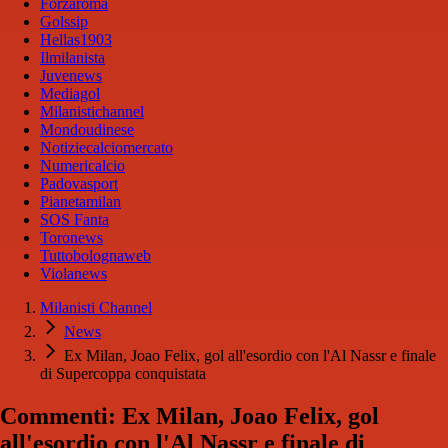
Forzaroma
Golssip
Hellas1903
Ilmilanista
Juvenews
Mediagol
Milanistichannel
Mondoudinese
Notiziecalciomercato
Numericalcio
Padovasport
Pianetamilan
SOS Fanta
Toronews
Tuttobolognaweb
Violanews
Milanisti Channel
News
Ex Milan, Joao Felix, gol all'esordio con l'Al Nassr e finale
di Supercoppa conquistata
Commenti: Ex Milan, Joao Felix, gol
all'esordio con l'Al Nassr e finale di