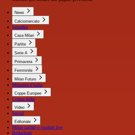
News
Calciomercato
Squadra
Casa Milan
Partite
Serie A
Primavera
Femminile
Milan Futuro
Milanisti d'Italia
Coppe Europee
Coppa italia
Video
Social
Editoriale
Milan partite e risultati live
Redazione