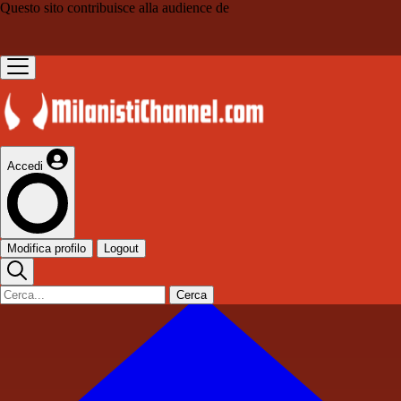
Questo sito contribuisce alla audience de
Accedi
Modifica profilo
Logout
Cerca