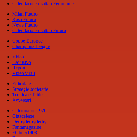
Calendario e risultati Femminile
Milan Futuro
Rosa Futuro
News Futuro
Calendario e risultati Futuro
Coppe Europee
Champions League
Video
Esclusivo
Report
Video virali
Editoriale
Strategie societarie
Tecnica e Tattica
Avversari
Calcionapoli1926
Cittaceleste
Derbyderbyderby
Fantamagazine
FCInter1908