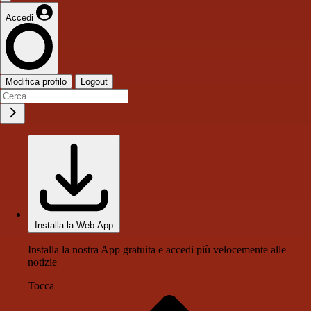
Accedi
Modifica profilo
Logout
Installa la Web App
Installa la nostra App gratuita e accedi più velocemente alle
notizie
Tocca