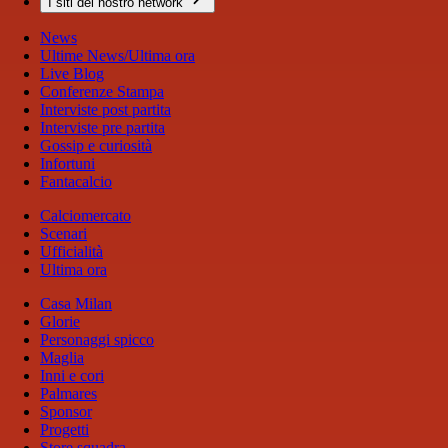
I siti del nostro network
News
Ultime News/Ultima ora
Live Blog
Conferenze Stampa
Interviste post partita
Interviste pre partita
Gossip e curiosità
Infortuni
Fantacalcio
Calciomercato
Scenari
Ufficialità
Ultima ora
Casa Milan
Glorie
Personaggi spicco
Maglia
Inni e cori
Palmares
Sponsor
Progetti
Store squadra