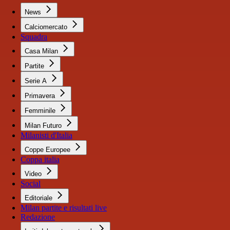
News
Calciomercato
Squadra
Casa Milan
Partite
Serie A
Primavera
Femminile
Milan Futuro
Milanisti d'Italia
Coppe Europee
Coppa italia
Video
Social
Editoriale
Milan partite e risultati live
Redazione