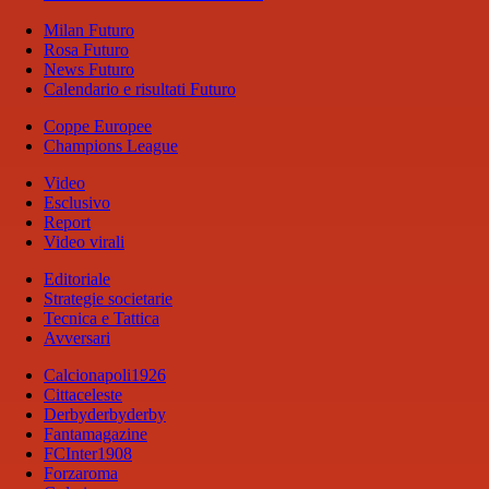
Milan Futuro
Rosa Futuro
News Futuro
Calendario e risultati Futuro
Coppe Europee
Champions League
Video
Esclusivo
Report
Video virali
Editoriale
Strategie societarie
Tecnica e Tattica
Avversari
Calcionapoli1926
Cittaceleste
Derbyderbyderby
Fantamagazine
FCInter1908
Forzaroma