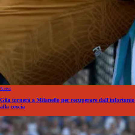
News
Gila tornerà a Milanello per recuperare dall'infortunio
alla coscia