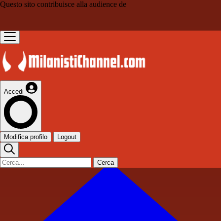
Questo sito contribuisce alla audience de
Accedi
Modifica profilo
Logout
Cerca