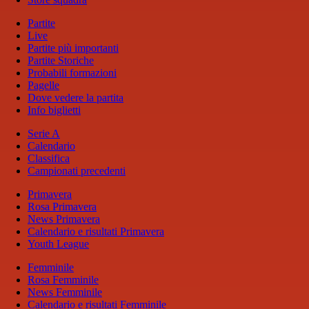
Partite
Live
Partite più importanti
Partite Storiche
Probabili formazioni
Pagelle
Dove vedere la partita
Info biglietti
Serie A
Calendario
Classifica
Campionati precedenti
Primavera
Rosa Primavera
News Primavera
Calendario e risultati Primavera
Youth League
Femminile
Rosa Femminile
News Femminile
Calendario e risultati Femminile