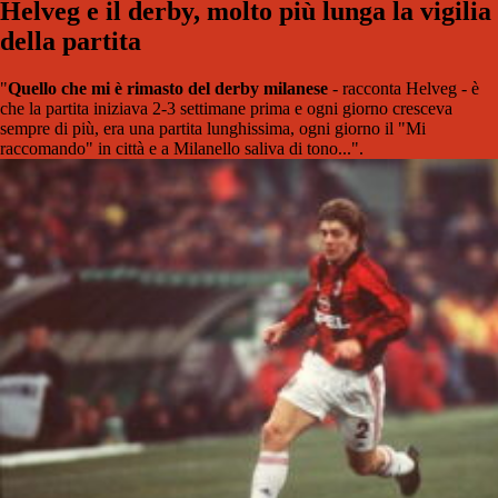
Helveg e il derby, molto più lunga la vigilia
della partita
"
Quello che mi è rimasto del derby milanese
- racconta Helveg - è
che la partita iniziava 2-3 settimane prima e ogni giorno cresceva
sempre di più, era una partita lunghissima, ogni giorno il "Mi
raccomando" in città e a Milanello saliva di tono...".