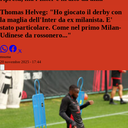
Thomas Helveg: "Ho giocato il derby con
la maglia dell'Inter da ex milanista. E'
stato particolare. Come nel primo Milan-
Udinese da rossonero..."
msuma
20 novembre 2025 - 17:44