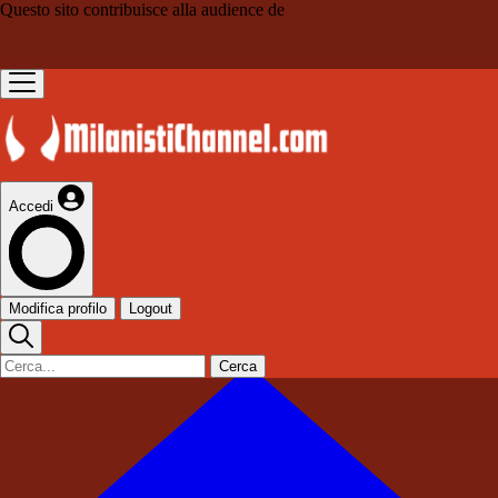
Questo sito contribuisce alla audience de
Accedi
Modifica profilo
Logout
Cerca