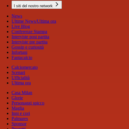
I siti del nostro network
News
Ultime News/Ultima ora
Live Blog
Conferenze Stampa
Interviste post partita
Interviste pre partita
Gossip e curiosità
Infortuni
Fantacalcio
Calciomercato
Scenari
Ufficialità
Ultima ora
Casa Milan
Glorie
Personaggi spicco
Maglia
Inni e cori
Palmares
Sponsor
Progetti