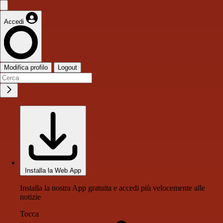
Accedi
Modifica profilo
Logout
Installa la Web App
Installa la nostra App gratuita e accedi più velocemente alle
notizie
Tocca