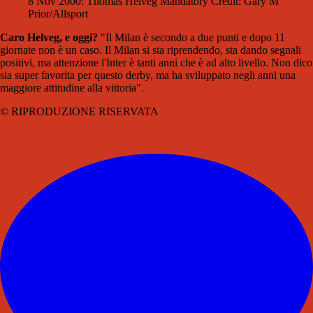
8 Nov 2000: Thomas Helveg Mandatory Credit: Gary M
Prior/Allsport
Caro Helveg, e oggi?
"Il Milan è secondo a due punti e dopo 11
giornate non è un caso. Il Milan si sta riprendendo, sta dando segnali
positivi, ma attenzione l'Inter è tanti anni che è ad alto livello. Non dico
sia super favorita per questo derby, ma ha sviluppato negli anni una
maggiore attitudine alla vittoria".
© RIPRODUZIONE RISERVATA