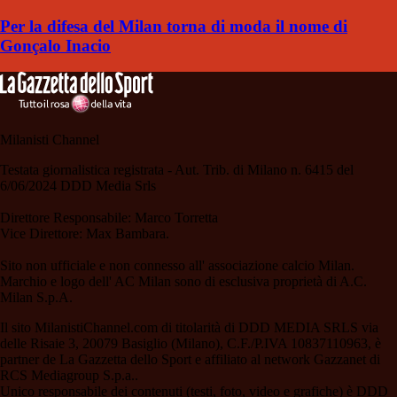
Per la difesa del Milan torna di moda il nome di
Gonçalo Inacio
Milanisti Channel
Testata giornalistica registrata - Aut. Trib. di Milano n. 6415 del
6/06/2024 DDD Media Srls
Direttore Responsabile: Marco Torretta
Vice Direttore: Max Bambara.
Sito non ufficiale e non connesso all' associazione calcio Milan.
Marchio e logo dell' AC Milan sono di esclusiva proprietà di A.C.
Milan S.p.A.
Il sito MilanistiChannel.com di titolarità di DDD MEDIA SRLS via
delle Risaie 3, 20079 Basiglio (Milano), C.F./P.IVA 10837110963, è
partner de La Gazzetta dello Sport e affiliato al network Gazzanet di
RCS Mediagroup S.p.a..
Unico responsabile dei contenuti (testi, foto, video e grafiche) è DDD