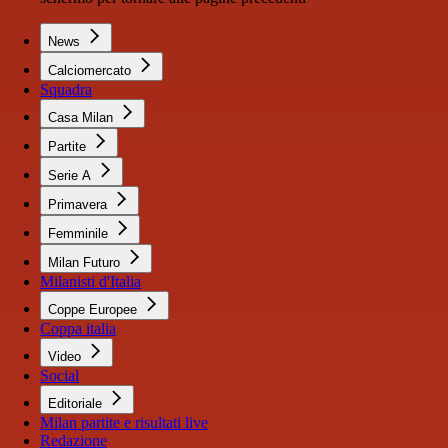
News
Calciomercato
Squadra
Casa Milan
Partite
Serie A
Primavera
Femminile
Milan Futuro
Milanisti d'Italia
Coppe Europee
Coppa italia
Video
Social
Editoriale
Milan partite e risultati live
Redazione