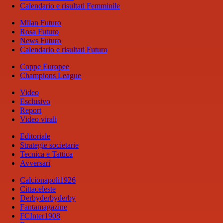
Calendario e risultati Femminile
Milan Futuro
Rosa Futuro
News Futuro
Calendario e risultati Futuro
Coppe Europee
Champions League
Video
Esclusivo
Report
Video virali
Editoriale
Strategie societarie
Tecnica e Tattica
Avversari
Calcionapoli1926
Cittaceleste
Derbyderbyderby
Fantamagazine
FCInter1908