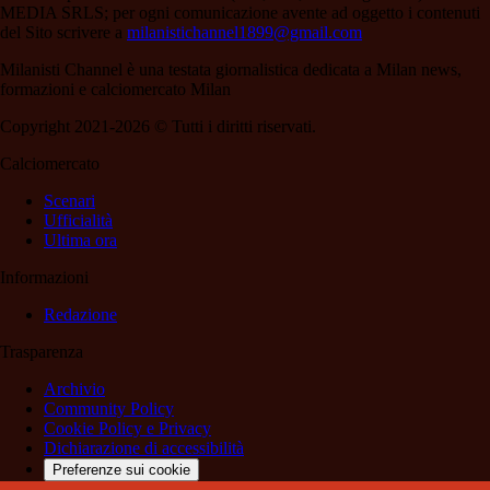
MEDIA SRLS; per ogni comunicazione avente ad oggetto i contenuti
del Sito scrivere a
milanistichannel1899@gmail.com
Milanisti Channel è una testata giornalistica dedicata a Milan news,
formazioni e calciomercato Milan
Copyright 2021-2026 © Tutti i diritti riservati.
Calciomercato
Scenari
Ufficialità
Ultima ora
Informazioni
Redazione
Trasparenza
Archivio
Community Policy
Cookie Policy e Privacy
Dichiarazione di accessibilità
Preferenze sui cookie