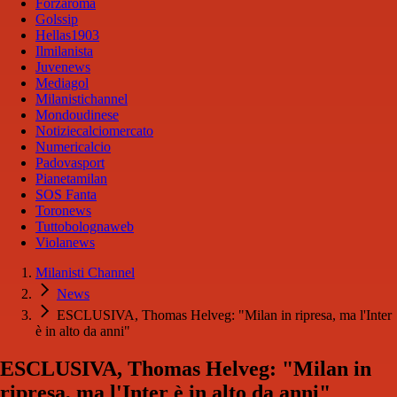
Forzaroma
Golssip
Hellas1903
Ilmilanista
Juvenews
Mediagol
Milanistichannel
Mondoudinese
Notiziecalciomercato
Numericalcio
Padovasport
Pianetamilan
SOS Fanta
Toronews
Tuttobolognaweb
Violanews
Milanisti Channel
News
ESCLUSIVA, Thomas Helveg: "Milan in ripresa, ma l'Inter
è in alto da anni"
ESCLUSIVA, Thomas Helveg: "Milan in
ripresa, ma l'Inter è in alto da anni"