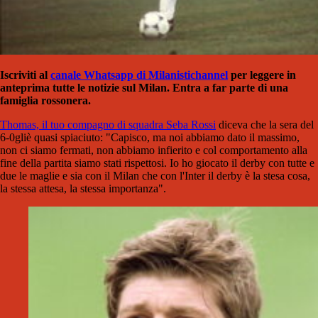
Iscriviti al
canale Whatsapp di Milanistichannel
per leggere in
anteprima tutte le notizie sul Milan. Entra a far parte di una
famiglia rossonera.
Thomas, il tuo compagno di squadra Seba Rossi
diceva che la sera del
6-0gliè quasi spiaciuto: "Capisco, ma noi abbiamo dato il massimo,
non ci siamo fermati, non abbiamo infierito e col comportamento alla
fine della partita siamo stati rispettosi. Io ho giocato il derby con tutte e
due le maglie e sia con il Milan che con l'Inter il derby è la stesa cosa,
la stessa attesa, la stessa importanza".