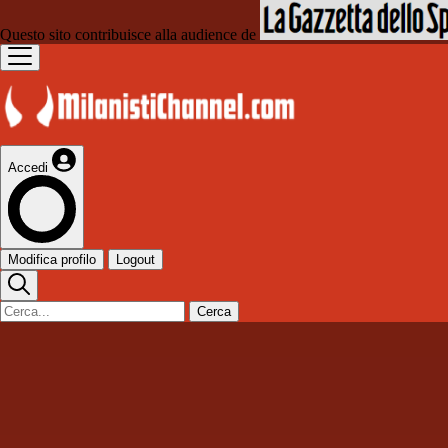
Questo sito contribuisce alla audience de
Accedi
Modifica profilo
Logout
Cerca