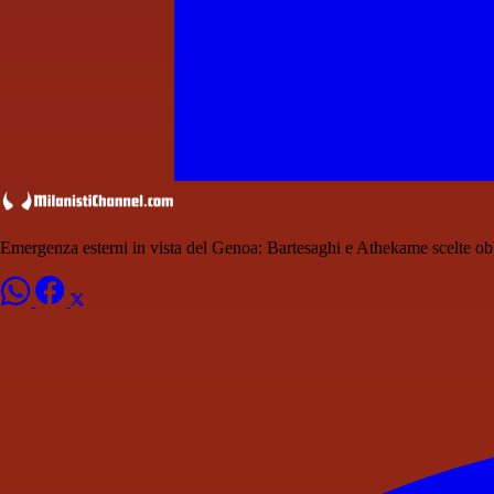
Emergenza esterni in vista del Genoa: Bartesaghi e Athekame scelte ob