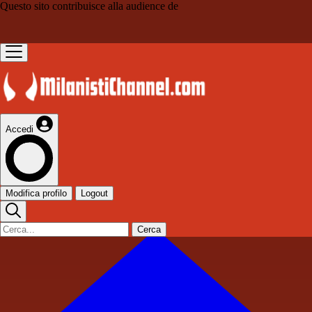
Questo sito contribuisce alla audience de
Accedi
Modifica profilo
Logout
Cerca