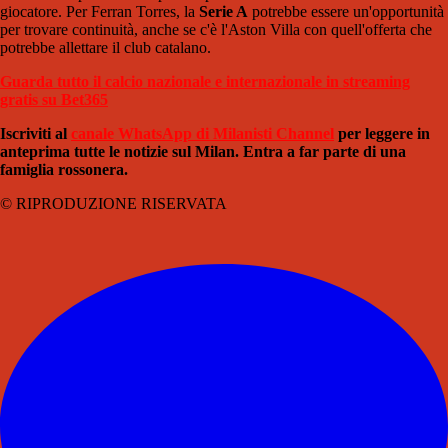
giocatore. Per Ferran Torres, la
Serie A
potrebbe essere un'opportunità
per trovare continuità, anche se c'è l'Aston Villa con quell'offerta che
potrebbe allettare il club catalano.
Guarda tutto il calcio nazionale e internazionale in streaming
gratis su Bet365
Iscriviti al
canale WhatsApp di Milanisti Channel
per leggere in
anteprima tutte le notizie sul Milan. Entra a far parte di una
famiglia rossonera.
© RIPRODUZIONE RISERVATA