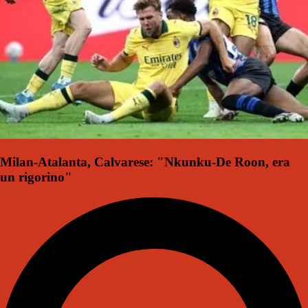
Milan-Atalanta, Calvarese: "Nkunku-De Roon, era
un rigorino"