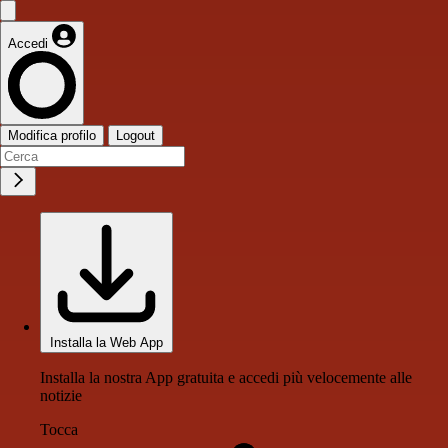
Accedi
Modifica profilo
Logout
Installa la Web App
Installa la nostra App gratuita e accedi più velocemente alle
notizie
Tocca