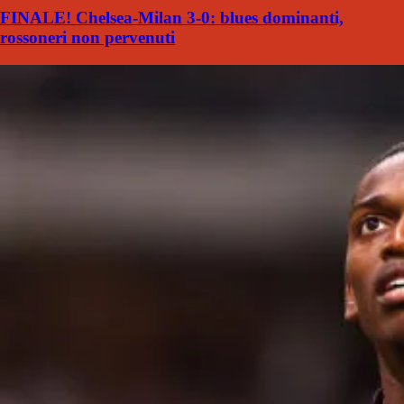
FINALE! Chelsea-Milan 3-0: blues dominanti,
rossoneri non pervenuti