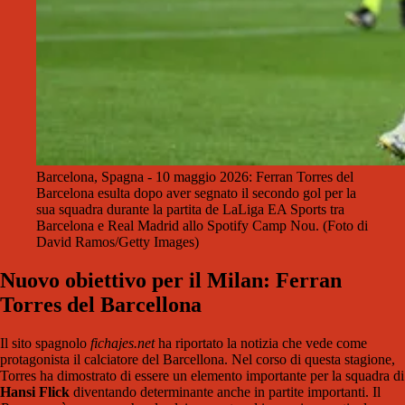
Barcelona, Spagna - 10 maggio 2026: Ferran Torres del
Barcelona esulta dopo aver segnato il secondo gol per la
sua squadra durante la partita de LaLiga EA Sports tra
Barcelona e Real Madrid allo Spotify Camp Nou. (Foto di
David Ramos/Getty Images)
Nuovo obiettivo per il Milan: Ferran
Torres del Barcellona
Il sito spagnolo
fichajes.net
ha riportato la notizia che vede come
protagonista il calciatore del Barcellona. Nel corso di questa stagione,
Torres ha dimostrato di essere un elemento importante per la squadra di
Hansi Flick
diventando determinante anche in partite importanti. Il