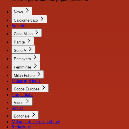
News
Calciomercato
Squadra
Casa Milan
Partite
Serie A
Primavera
Femminile
Milan Futuro
Milanisti d'Italia
Coppe Europee
Coppa italia
Video
Social
Editoriale
Milan partite e risultati live
Redazione