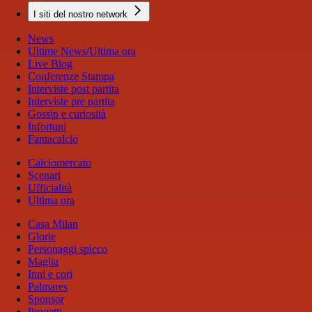
I siti del nostro network
News
Ultime News/Ultima ora
Live Blog
Conferenze Stampa
Interviste post partita
Interviste pre partita
Gossip e curiosità
Infortuni
Fantacalcio
Calciomercato
Scenari
Ufficialità
Ultima ora
Casa Milan
Glorie
Personaggi spicco
Maglia
Inni e cori
Palmares
Sponsor
Progetti