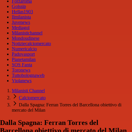
Forzaroma
Golssip
Hellas1903
Ilmilanista
Juvenews
Mediagol
Milanistichannel
Mondoudinese
Notiziecalciomercato
Numericalcio
Padovasport
Pianetamilan
SOS Fanta
Toronews
Tuttobolognaweb
Violanews
Milanisti Channel
Calciomercato
Dalla Spagna: Ferran Torres del Barcellona obiettivo di
mercato del Milan
Dalla Spagna: Ferran Torres del
Barcellona obiettivo di mercato del Milan