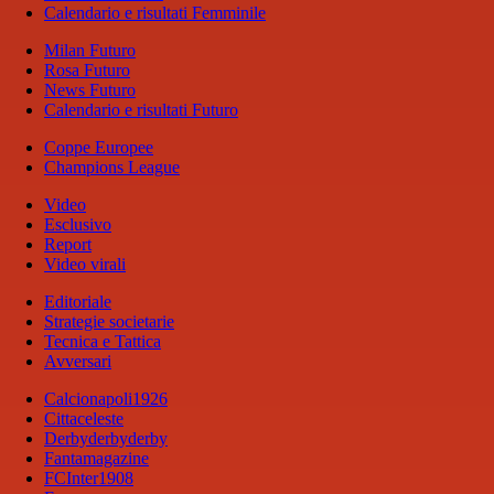
Calendario e risultati Femminile
Milan Futuro
Rosa Futuro
News Futuro
Calendario e risultati Futuro
Coppe Europee
Champions League
Video
Esclusivo
Report
Video virali
Editoriale
Strategie societarie
Tecnica e Tattica
Avversari
Calcionapoli1926
Cittaceleste
Derbyderbyderby
Fantamagazine
FCInter1908