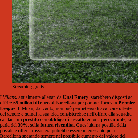
Streaming gratis
I
Villans
, attualmente allenati da
Unai Emery
, starebbero disposti ad
offrire
65 milioni di euro
al Barcellona per portare Torres in
Premier
League
. Il Milan, dal canto, non può permettersi di avanzare offerte
del genere e quindi la sua idea consisterebbe nell'offrire alla squadra
catalana un
prestito
con
obbligo di riscatto
ed una
percentuale
, si
parla del
30%
, sulla
futura rivendita
. Quest'ultima postilla della
possibile offerta rossonera potrebbe essere interessante per il
Barcellona sperando sempre nel possibile aumento del valore del