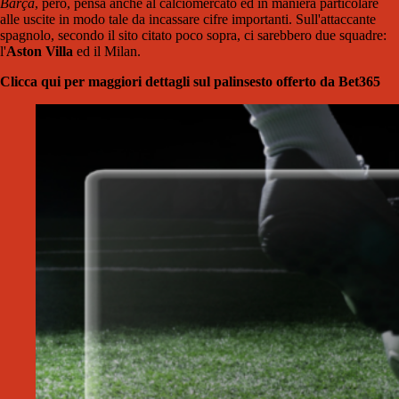
Barça
, però, pensa anche al calciomercato ed in maniera particolare
alle uscite in modo tale da incassare cifre importanti. Sull'attaccante
spagnolo, secondo il sito citato poco sopra, ci sarebbero due squadre:
l'
Aston Villa
ed il Milan.
Clicca qui per maggiori dettagli sul palinsesto offerto da Bet365