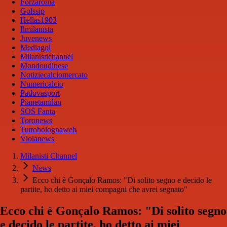
Forzaroma
Golssip
Hellas1903
Ilmilanista
Juvenews
Mediagol
Milanistichannel
Mondoudinese
Notiziecalciomercato
Numericalcio
Padovasport
Pianetamilan
SOS Fanta
Toronews
Tuttobolognaweb
Violanews
Milanisti Channel
News
Ecco chi è Gonçalo Ramos: "Di solito segno e decido le
partite, ho detto ai miei compagni che avrei segnato"
Ecco chi è Gonçalo Ramos: "Di solito segno
e decido le partite, ho detto ai miei