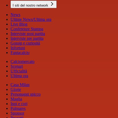
I siti del nostro network
News
Ultime News/Ultima ora
Live Blog
Conferenze Stampa
Interviste post partita
Interviste pre partita
Gossip e curiosità
Infortuni
Fantacalcio
Calciomercato
Scenari
Ufficialità
Ultima ora
Casa Milan
Glorie
Personaggi spicco
Maglia
Inni e cori
Palmares
Sponsor
Progetti