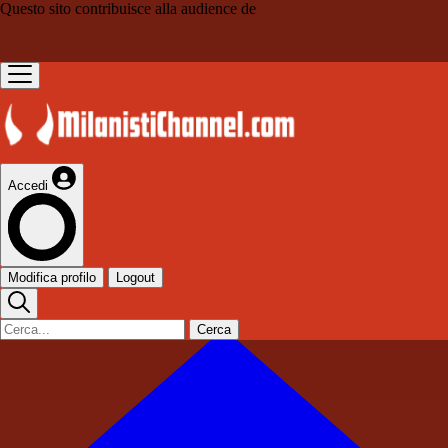
Questo sito contribuisce alla audience de
Accedi
Modifica profilo
Logout
Cerca