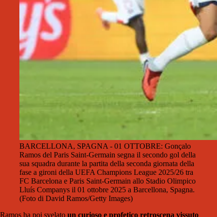
BARCELLONA, SPAGNA - 01 OTTOBRE: Gonçalo
Ramos del Paris Saint-Germain segna il secondo gol della
sua squadra durante la partita della seconda giornata della
fase a gironi della UEFA Champions League 2025/26 tra
FC Barcelona e Paris Saint-Germain allo Stadio Olimpico
Lluís Companys il 01 ottobre 2025 a Barcellona, Spagna.
(Foto di David Ramos/Getty Images)
Ramos ha poi svelato
un curioso e profetico retroscena vissuto