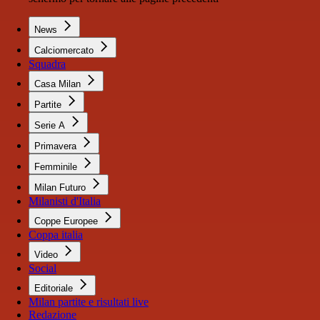
News
Calciomercato
Squadra
Casa Milan
Partite
Serie A
Primavera
Femminile
Milan Futuro
Milanisti d'Italia
Coppe Europee
Coppa italia
Video
Social
Editoriale
Milan partite e risultati live
Redazione