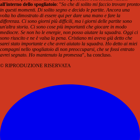
all'interno dello spogliatoio
: "
So che di solito mi faccio trovare pronto
in questi momenti. Di solito segno e decido le partite. Ancora una
volta ho dimostrato di essere qui per dare una mano e fare la
differenza. Ci sono giorni più difficili, ma i giorni delle partite sono
un'altra storia. Ci sono cose più importanti che giocare in modo
mediocre. Se non ho le energie, non posso aiutare la squadra. Oggi ci
sono riuscito e ne è valsa la pena. Cristiano mi aveva già detto che
sarei stato importante e che avrei aiutato la squadra. Ho detto ai miei
compagni nello spogliatoio di non preoccuparsi, che se fossi entrato
avrei segnato. Ho mantenuto la promessa
", ha concluso.
© RIPRODUZIONE RISERVATA