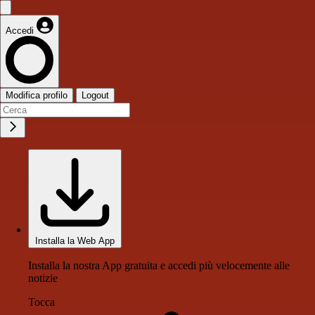
Accedi
Modifica profilo
Logout
Installa la Web App
Installa la nostra App gratuita e accedi più velocemente alle
notizie
Tocca