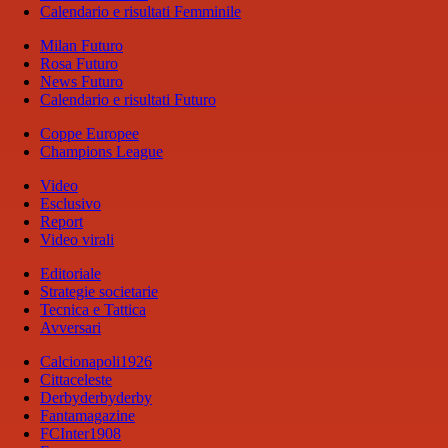
Calendario e risultati Femminile
Milan Futuro
Rosa Futuro
News Futuro
Calendario e risultati Futuro
Coppe Europee
Champions League
Video
Esclusivo
Report
Video virali
Editoriale
Strategie societarie
Tecnica e Tattica
Avversari
Calcionapoli1926
Cittaceleste
Derbyderbyderby
Fantamagazine
FCInter1908