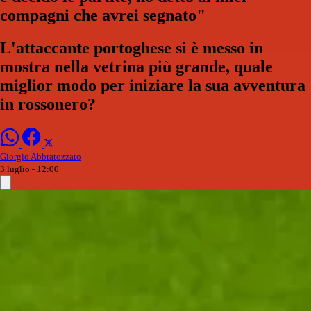
compagni che avrei segnato"
L'attaccante portoghese si è messo in
mostra nella vetrina più grande, quale
miglior modo per iniziare la sua avventura
in rossonero?
Giorgio Abbratozzato
3 luglio - 12:00