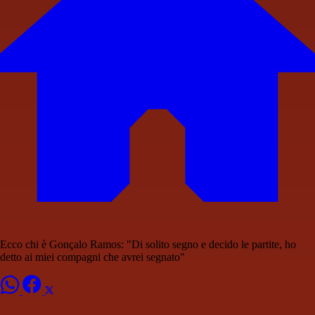
Ecco chi è Gonçalo Ramos: "Di solito segno e decido le partite, ho
detto ai miei compagni che avrei segnato"