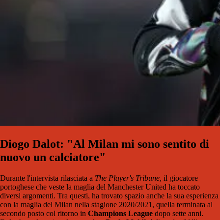
Diogo Dalot: "Al Milan mi sono sentito di
nuovo un calciatore"
Durante l'intervista rilasciata a
The Player's Tribune
, il giocatore
portoghese che veste la maglia del Manchester United ha toccato
diversi argomenti. Tra questi, ha trovato spazio anche la sua esperienza
con la maglia del Milan nella stagione 2020/2021, quella terminata al
secondo posto col ritorno in
Champions League
dopo sette anni.