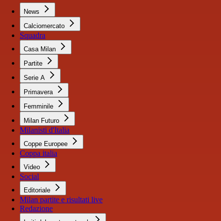
News
Calciomercato
Squadra
Casa Milan
Partite
Serie A
Primavera
Femminile
Milan Futuro
Milanisti d'Italia
Coppe Europee
Coppa italia
Video
Social
Editoriale
Milan partite e risultati live
Redazione