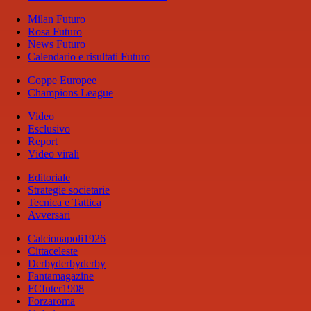
Milan Futuro
Rosa Futuro
News Futuro
Calendario e risultati Futuro
Coppe Europee
Champions League
Video
Esclusivo
Report
Video virali
Editoriale
Strategie societarie
Tecnica e Tattica
Avversari
Calcionapoli1926
Cittaceleste
Derbyderbyderby
Fantamagazine
FCInter1908
Forzaroma