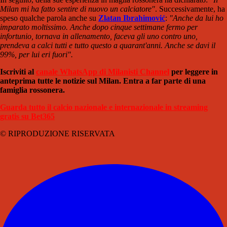
Milan mi ha fatto sentire di nuovo un calciatore"
. Successivamente, ha
speso qualche parola anche su
Zlatan Ibrahimović
:
"Anche da lui ho
imparato moltissimo. Anche dopo cinque settimane fermo per
infortunio, tornava in allenamento, faceva gli uno contro uno,
prendeva a calci tutti e tutto questo a quarant'anni. Anche se davi il
99%, per lui eri fuori".
Iscriviti al
canale WhatsApp di Milanisti Channel
per leggere in
anteprima tutte le notizie sul Milan. Entra a far parte di una
famiglia rossonera.
Guarda tutto il calcio nazionale e internazionale in streaming
gratis su Bet365
© RIPRODUZIONE RISERVATA