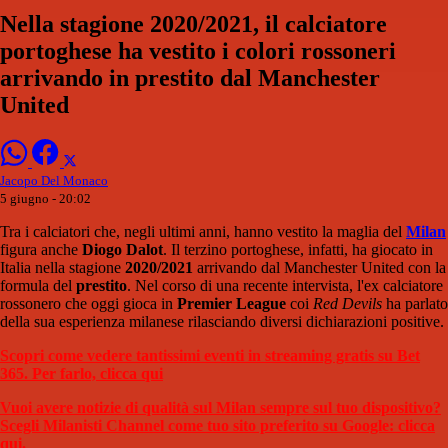
Nella stagione 2020/2021, il calciatore
portoghese ha vestito i colori rossoneri
arrivando in prestito dal Manchester
United
Jacopo Del Monaco
5 giugno - 20:02
Tra i calciatori che, negli ultimi anni, hanno vestito la maglia del
Milan
figura anche
Diogo Dalot
. Il terzino portoghese, infatti, ha giocato in
Italia nella stagione
2020/2021
arrivando dal Manchester United con la
formula del
prestito
. Nel corso di una recente intervista, l'ex calciatore
rossonero che oggi gioca in
Premier League
coi
Red Devils
ha parlato
della sua esperienza milanese rilasciando diversi dichiarazioni positive.
Scopri come vedere tantissimi eventi in streaming gratis su Bet
365. Per farlo, clicca qui
Vuoi avere notizie di qualità sul Milan sempre sul tuo dispositivo?
Scegli Milanisti Channel come tuo sito preferito su Google: clicca
qui.