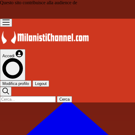
Questo sito contribuisce alla audience de
Accedi
Modifica profilo
Logout
Cerca