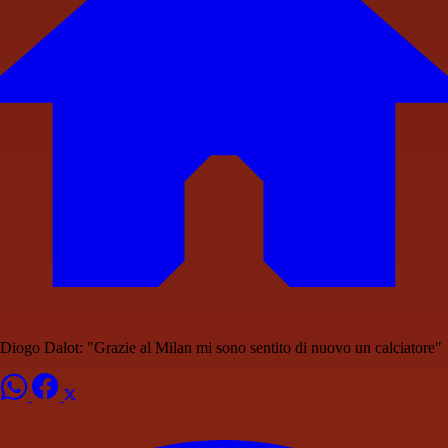
Diogo Dalot: "Grazie al Milan mi sono sentito di nuovo un calciatore"