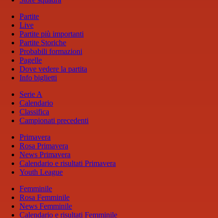
Partite
Live
Partite più importanti
Partite Storiche
Probabili formazioni
Pagelle
Dove vedere la partita
Info biglietti
Serie A
Calendario
Classifica
Campionati precedenti
Primavera
Rosa Primavera
News Primavera
Calendario e risultati Primavera
Youth League
Femminile
Rosa Femminile
News Femminile
Calendario e risultati Femminile