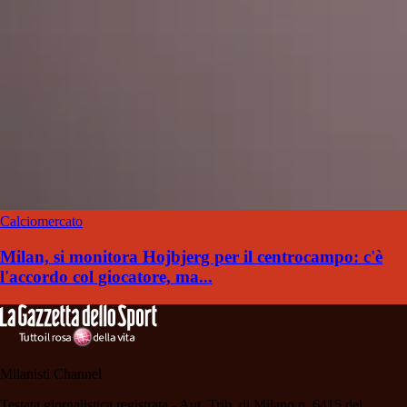
Calciomercato
Milan, si monitora Hojbjerg per il centrocampo: c'è
l'accordo col giocatore, ma...
Milanisti Channel
Testata giornalistica registrata - Aut. Trib. di Milano n. 6415 del