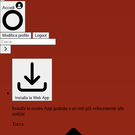
Accedi
Modifica profilo
Logout
Installa la Web App
Installa la nostra App gratuita e accedi più velocemente alle
notizie
Tocca