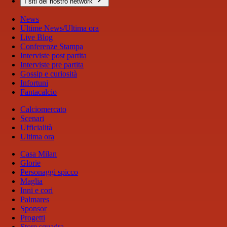
I siti del nostro network
News
Ultime News/Ultima ora
Live Blog
Conferenze Stampa
Interviste post partita
Interviste pre partita
Gossip e curiosità
Infortuni
Fantacalcio
Calciomercato
Scenari
Ufficialità
Ultima ora
Casa Milan
Glorie
Personaggi spicco
Maglia
Inni e cori
Palmares
Sponsor
Progetti
Store squadra