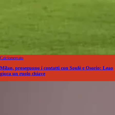
Calciomercato
Milan, proseguono i contatti con Soulè e Osorio: Leao
gioca un ruolo chiave