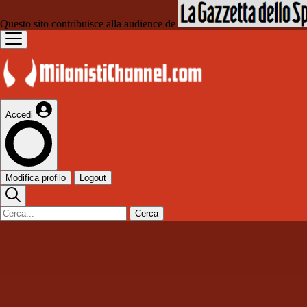
Questo sito contribuisce alla audience de
Accedi
Modifica profilo
Logout
Cerca