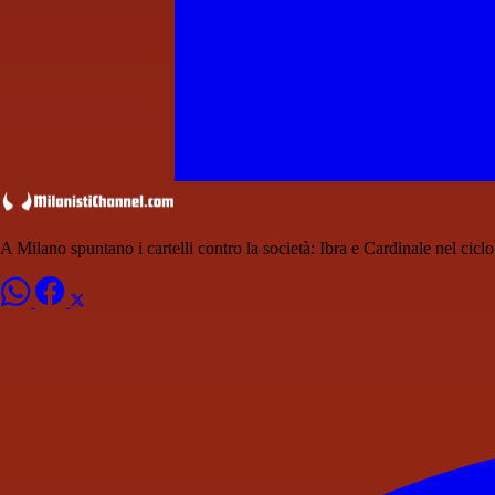
A Milano spuntano i cartelli contro la società: Ibra e Cardinale nel cicl