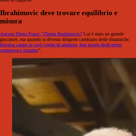
Ibrahimovic deve trovare equilibrio e
misura
Ancora Diego Fuser: "Zlatan Ibrahimovic?
Lui è stato un grande
giocatore, ma quando si diventa dirigenti cambiano delle dinamiche,
bisogna capire se avrà voglia di adattarsi, fare tesoro degli errori
commessi e ripartire
".