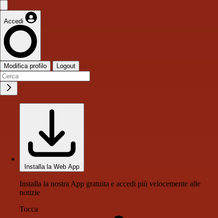
Accedi
Modifica profilo
Logout
Installa la Web App
Installa la nostra App gratuita e accedi più velocemente alle
notizie
Tocca