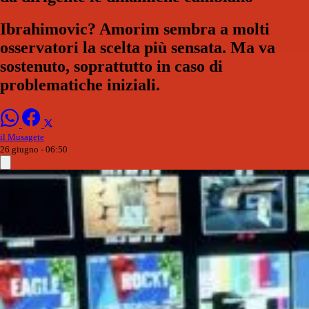
Ibrahimovic? Amorim sembra a molti
osservatori la scelta più sensata. Ma va
sostenuto, soprattutto in caso di
problematiche iniziali.
il Musagete
26 giugno - 06:50