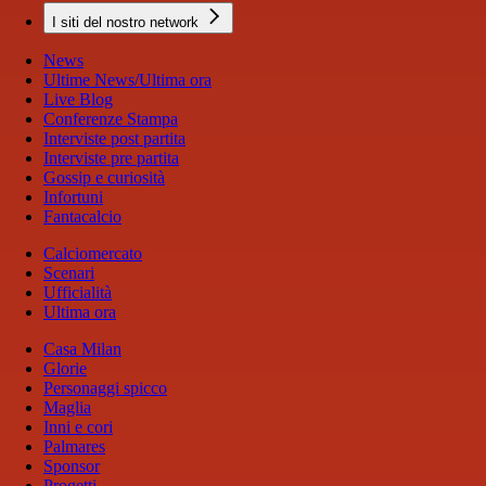
I siti del nostro network
News
Ultime News/Ultima ora
Live Blog
Conferenze Stampa
Interviste post partita
Interviste pre partita
Gossip e curiosità
Infortuni
Fantacalcio
Calciomercato
Scenari
Ufficialità
Ultima ora
Casa Milan
Glorie
Personaggi spicco
Maglia
Inni e cori
Palmares
Sponsor
Progetti