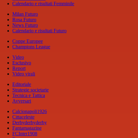
Calendario e risultati Femminile
Milan Futuro
Rosa Futuro
News Futuro
Calendario e risultati Futuro
Coppe Europee
Champions League
Video
Esclusivo
Report
Video virali
Editoriale
Strategie societarie
Tecnica e Tattica
Avversari
Calcionapoli1926
Cittaceleste
Derbyderbyderby
Fantamagazine
FCInter1908