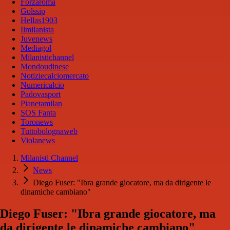
Forzaroma
Golssip
Hellas1903
Ilmilanista
Juvenews
Mediagol
Milanistichannel
Mondoudinese
Notiziecalciomercato
Numericalcio
Padovasport
Pianetamilan
SOS Fanta
Toronews
Tuttobolognaweb
Violanews
Milanisti Channel
News
Diego Fuser: "Ibra grande giocatore, ma da dirigente le
dinamiche cambiano"
Diego Fuser: "Ibra grande giocatore, ma
da dirigente le dinamiche cambiano"