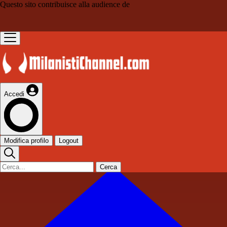
Questo sito contribuisce alla audience de
Accedi
Modifica profilo
Logout
Cerca