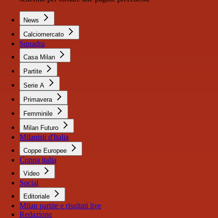
News
Calciomercato
Squadra
Casa Milan
Partite
Serie A
Primavera
Femminile
Milan Futuro
Milanisti d'Italia
Coppe Europee
Coppa italia
Video
Social
Editoriale
Milan partite e risultati live
Redazione