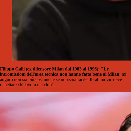
Filippo Galli (ex difensore Milan dal 1983 al 1996): "Le
intromissioni dell'area tecnica non hanno fatto bene al Milan
, mi
auguro non sia più così anche se non sarà facile. Ibrahimovic deve
rispettare chi lavora nel club".