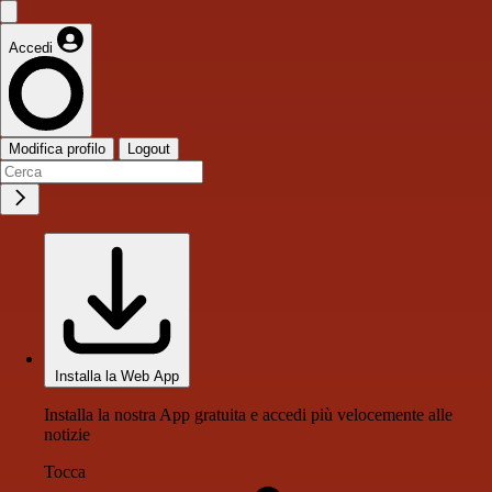
Accedi
Modifica profilo
Logout
Installa la Web App
Installa la nostra App gratuita e accedi più velocemente alle
notizie
Tocca