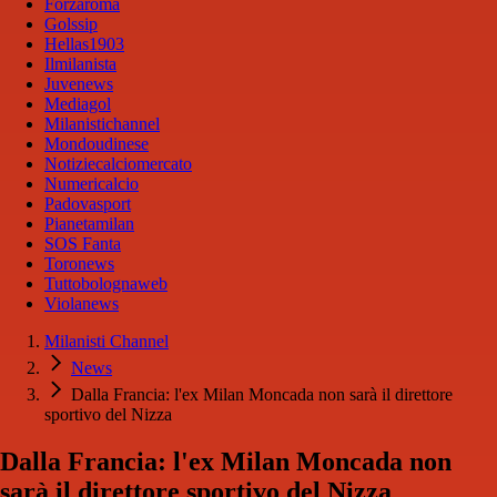
Forzaroma
Golssip
Hellas1903
Ilmilanista
Juvenews
Mediagol
Milanistichannel
Mondoudinese
Notiziecalciomercato
Numericalcio
Padovasport
Pianetamilan
SOS Fanta
Toronews
Tuttobolognaweb
Violanews
Milanisti Channel
News
Dalla Francia: l'ex Milan Moncada non sarà il direttore
sportivo del Nizza
Dalla Francia: l'ex Milan Moncada non
sarà il direttore sportivo del Nizza