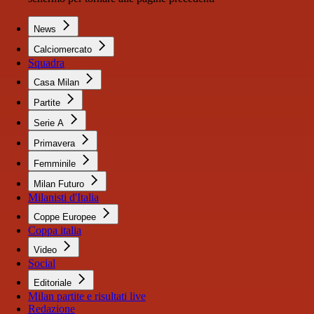
News
Calciomercato
Squadra
Casa Milan
Partite
Serie A
Primavera
Femminile
Milan Futuro
Milanisti d'Italia
Coppe Europee
Coppa italia
Video
Social
Editoriale
Milan partite e risultati live
Redazione