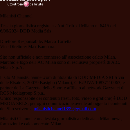
Milanisti Channel
Testata giornalistica registrata - Aut. Trib. di Milano n. 6415 del
6/06/2024 DDD Media Srls
Direttore Responsabile: Marco Torretta
Vice Direttore: Max Bambara.
Sito non ufficiale e non connesso all' associazione calcio Milan.
Marchio e logo dell' AC Milan sono di esclusiva proprietà di A.C.
Milan S.p.A.
Il sito MilanistiChannel.com di titolarità di DDD MEDIA SRLS via
delle Risaie 3, 20079 Basiglio (Milano), C.F./P.IVA 10837110963, è
partner de La Gazzetta dello Sport e affiliato al network Gazzanet di
RCS Mediagroup S.p.a..
Unico responsabile dei contenuti (testi, foto, video e grafiche) è DDD
MEDIA SRLS; per ogni comunicazione avente ad oggetto i contenuti
del Sito scrivere a
milanistichannel1899@gmail.com
Milanisti Channel è una testata giornalistica dedicata a Milan news,
formazioni e calciomercato Milan