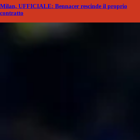
Milan, UFFICIALE: Bennacer rescinde il proprio
contratto