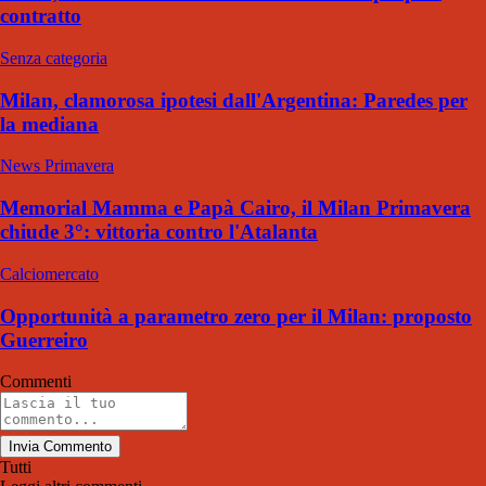
contratto
Senza categoria
Milan, clamorosa ipotesi dall'Argentina: Paredes per
la mediana
News Primavera
Memorial Mamma e Papà Cairo, il Milan Primavera
chiude 3°: vittoria contro l'Atalanta
Calciomercato
Opportunità a parametro zero per il Milan: proposto
Guerreiro
Commenti
Invia Commento
Tutti