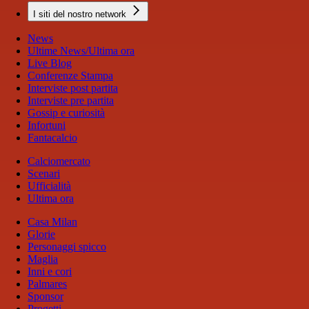
I siti del nostro network
News
Ultime News/Ultima ora
Live Blog
Conferenze Stampa
Interviste post partita
Interviste pre partita
Gossip e curiosità
Infortuni
Fantacalcio
Calciomercato
Scenari
Ufficialità
Ultima ora
Casa Milan
Glorie
Personaggi spicco
Maglia
Inni e cori
Palmares
Sponsor
Progetti