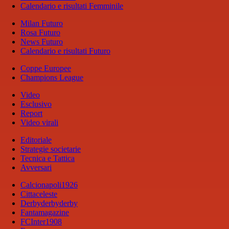
Calendario e risultati Femminile
Milan Futuro
Rosa Futuro
News Futuro
Calendario e risultati Futuro
Coppe Europee
Champions League
Video
Esclusivo
Report
Video virali
Editoriale
Strategie societarie
Tecnica e Tattica
Avversari
Calcionapoli1926
Cittaceleste
Derbyderbyderby
Fantamagazine
FCInter1908