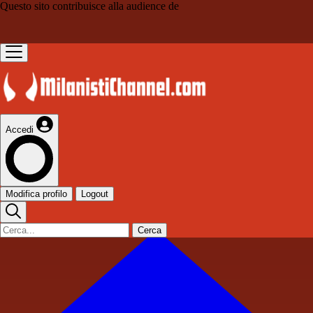
Questo sito contribuisce alla audience de
Accedi
Modifica profilo
Logout
Cerca