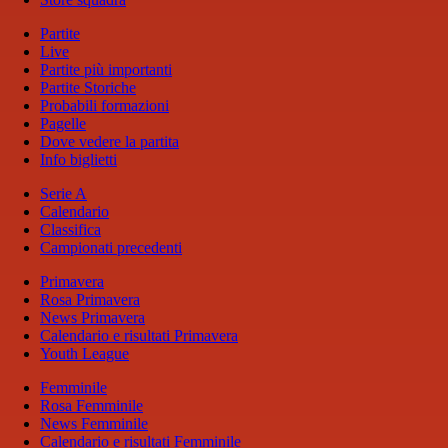
Partite
Live
Partite più importanti
Partite Storiche
Probabili formazioni
Pagelle
Dove vedere la partita
Info biglietti
Serie A
Calendario
Classifica
Campionati precedenti
Primavera
Rosa Primavera
News Primavera
Calendario e risultati Primavera
Youth League
Femminile
Rosa Femminile
News Femminile
Calendario e risultati Femminile