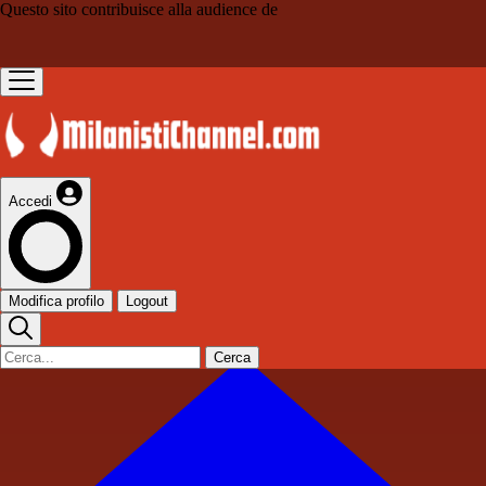
Questo sito contribuisce alla audience de
Accedi
Modifica profilo
Logout
Cerca