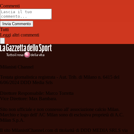
Commenti
Invia Commento
Tutti
Leggi altri commenti
Milanisti Channel
Testata giornalistica registrata - Aut. Trib. di Milano n. 6415 del
6/06/2024 DDD Media Srls
Direttore Responsabile: Marco Torretta
Vice Direttore: Max Bambara.
Sito non ufficiale e non connesso all' associazione calcio Milan.
Marchio e logo dell' AC Milan sono di esclusiva proprietà di A.C.
Milan S.p.A.
Il sito MilanistiChannel.com di titolarità di DDD MEDIA SRLS via