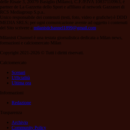
delle Risaie 3, 20079 Basiglio (Milano), C.F./P.IVA 10837110963, è
partner de La Gazzetta dello Sport e affiliato al network Gazzanet di
RCS Mediagroup S.p.a..
Unico responsabile dei contenuti (testi, foto, video e grafiche) è DDD
MEDIA SRLS; per ogni comunicazione avente ad oggetto i contenuti
del Sito scrivere a
milanistichannel1899@gmail.com
Milanisti Channel è una testata giornalistica dedicata a Milan news,
formazioni e calciomercato Milan
Copyright 2021-2026 © Tutti i diritti riservati.
Calciomercato
Scenari
Ufficialità
Ultima ora
Informazioni
Redazione
Trasparenza
Archivio
Community Policy