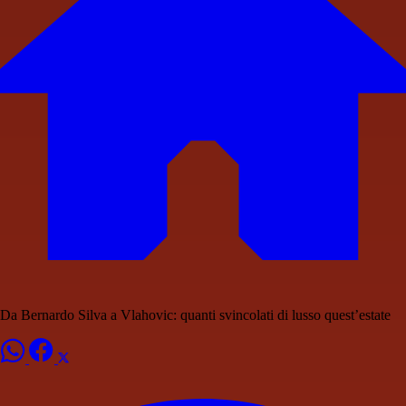
Da Bernardo Silva a Vlahovic: quanti svincolati di lusso quest’estate