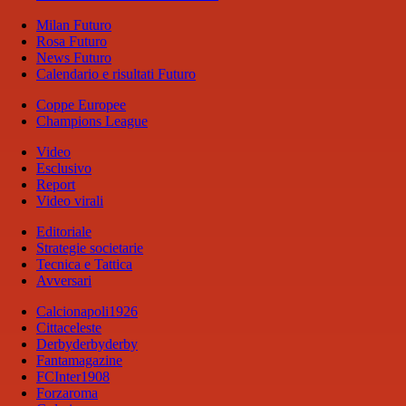
Milan Futuro
Rosa Futuro
News Futuro
Calendario e risultati Futuro
Coppe Europee
Champions League
Video
Esclusivo
Report
Video virali
Editoriale
Strategie societarie
Tecnica e Tattica
Avversari
Calcionapoli1926
Cittaceleste
Derbyderbyderby
Fantamagazine
FCInter1908
Forzaroma