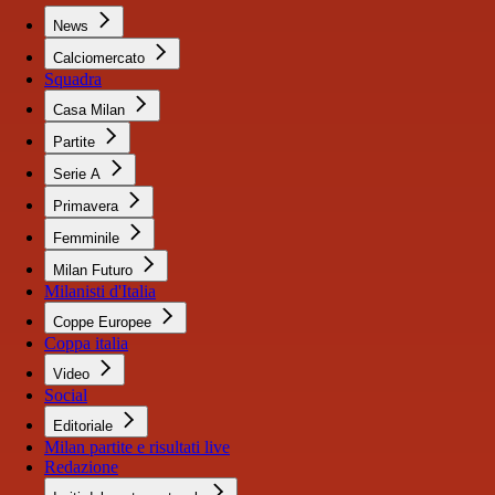
News
Calciomercato
Squadra
Casa Milan
Partite
Serie A
Primavera
Femminile
Milan Futuro
Milanisti d'Italia
Coppe Europee
Coppa italia
Video
Social
Editoriale
Milan partite e risultati live
Redazione