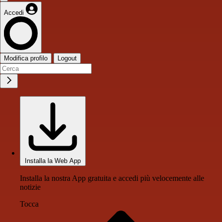
Accedi
Modifica profilo
Logout
Installa la Web App
Installa la nostra App gratuita e accedi più velocemente alle
notizie
Tocca