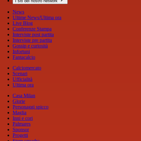
I siti del nostro network
News
Ultime News/Ultima ora
Live Blog
Conferenze Stampa
Interviste post partita
Interviste pre partita
Gossip e curiosità
Infortuni
Fantacalcio
Calciomercato
Scenari
Ufficialità
Ultima ora
Casa Milan
Glorie
Personaggi spicco
Maglia
Inni e cori
Palmares
Sponsor
Progetti
Store squadra