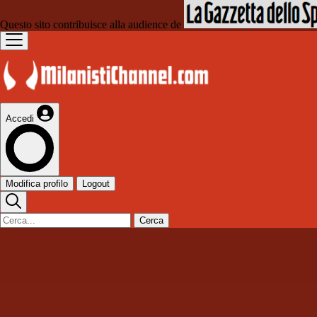
Questo sito contribuisce alla audience de
Accedi
Modifica profilo
Logout
Cerca