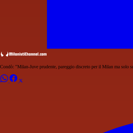
Condò: "Milan-Juve prudente, pareggio discreto per il Milan ma solo su