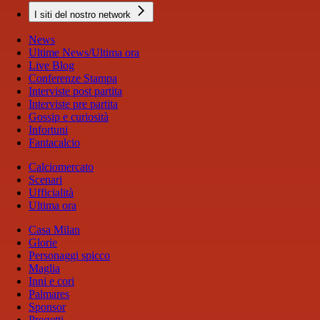
I siti del nostro network
News
Ultime News/Ultima ora
Live Blog
Conferenze Stampa
Interviste post partita
Interviste pre partita
Gossip e curiosità
Infortuni
Fantacalcio
Calciomercato
Scenari
Ufficialità
Ultima ora
Casa Milan
Glorie
Personaggi spicco
Maglia
Inni e cori
Palmares
Sponsor
Progetti