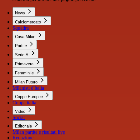
News
Calciomercato
Squadra
Casa Milan
Partite
Serie A
Primavera
Femminile
Milan Futuro
Milanisti d'Italia
Coppe Europee
Coppa italia
Video
Social
Editoriale
Milan partite e risultati live
Redazione