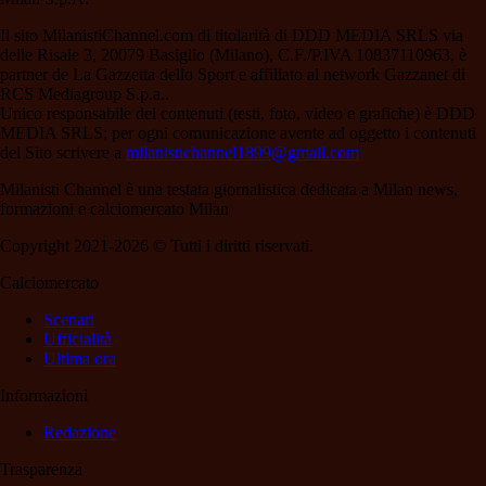
Il sito MilanistiChannel.com di titolarità di DDD MEDIA SRLS via
delle Risaie 3, 20079 Basiglio (Milano), C.F./P.IVA 10837110963, è
partner de La Gazzetta dello Sport e affiliato al network Gazzanet di
RCS Mediagroup S.p.a..
Unico responsabile dei contenuti (testi, foto, video e grafiche) è DDD
MEDIA SRLS; per ogni comunicazione avente ad oggetto i contenuti
del Sito scrivere a
milanistichannel1899@gmail.com
Milanisti Channel è una testata giornalistica dedicata a Milan news,
formazioni e calciomercato Milan
Copyright 2021-2026 © Tutti i diritti riservati.
Calciomercato
Scenari
Ufficialità
Ultima ora
Informazioni
Redazione
Trasparenza