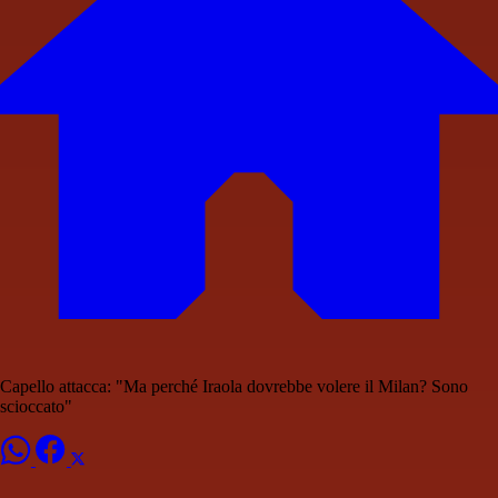
Capello attacca: "Ma perché Iraola dovrebbe volere il Milan? Sono
scioccato"