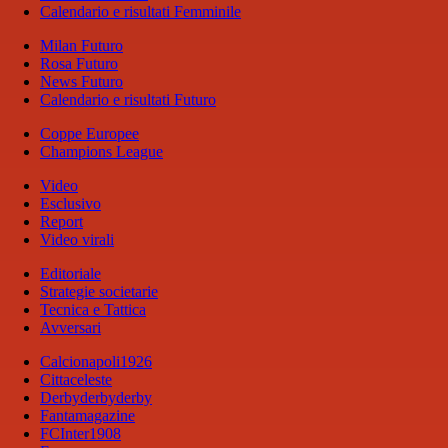
Calendario e risultati Femminile
Milan Futuro
Rosa Futuro
News Futuro
Calendario e risultati Futuro
Coppe Europee
Champions League
Video
Esclusivo
Report
Video virali
Editoriale
Strategie societarie
Tecnica e Tattica
Avversari
Calcionapoli1926
Cittaceleste
Derbyderbyderby
Fantamagazine
FCInter1908