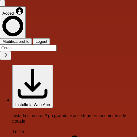
Accedi
Modifica profilo
Logout
Installa la Web App
Installa la nostra App gratuita e accedi più velocemente alle
notizie
Tocca