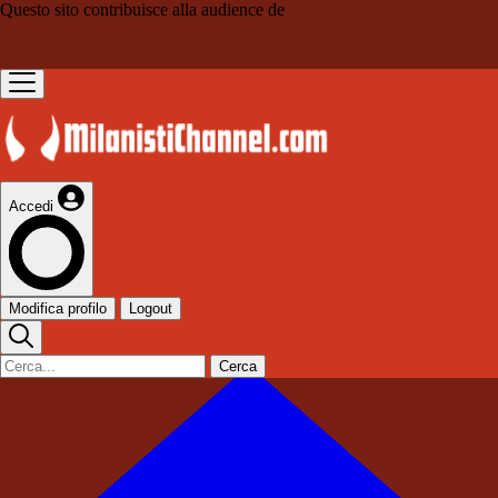
Questo sito contribuisce alla audience de
Accedi
Modifica profilo
Logout
Cerca