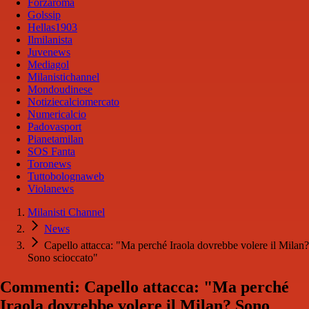
Forzaroma
Golssip
Hellas1903
Ilmilanista
Juvenews
Mediagol
Milanistichannel
Mondoudinese
Notiziecalciomercato
Numericalcio
Padovasport
Pianetamilan
SOS Fanta
Toronews
Tuttobolognaweb
Violanews
Milanisti Channel
News
Capello attacca: "Ma perché Iraola dovrebbe volere il Milan?
Sono scioccato"
Commenti: Capello attacca: "Ma perché
Iraola dovrebbe volere il Milan? Sono