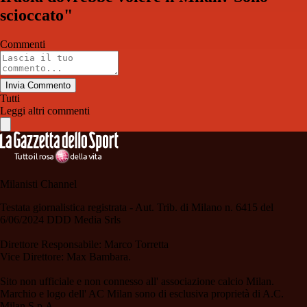
scioccato"
Commenti
Invia Commento
Tutti
Leggi altri commenti
Milanisti Channel
Testata giornalistica registrata - Aut. Trib. di Milano n. 6415 del
6/06/2024 DDD Media Srls
Direttore Responsabile: Marco Torretta
Vice Direttore: Max Bambara.
Sito non ufficiale e non connesso all' associazione calcio Milan.
Marchio e logo dell' AC Milan sono di esclusiva proprietà di A.C.
Milan S.p.A.