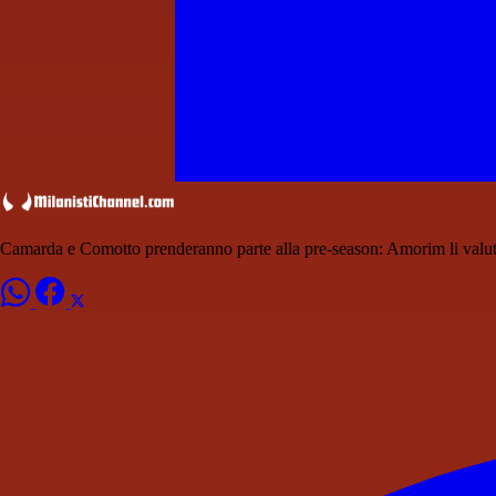
Camarda e Comotto prenderanno parte alla pre-season: Amorim li valu