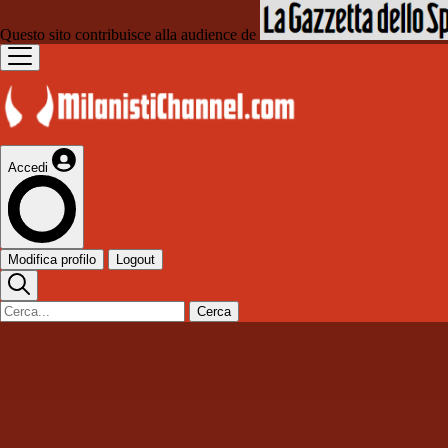
Questo sito contribuisce alla audience de
Accedi
Modifica profilo
Logout
Cerca